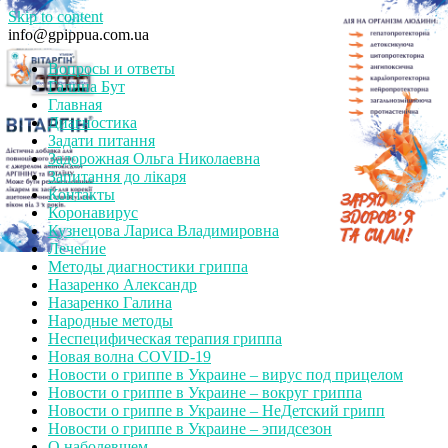
Skip to content
info@gpippua.com.ua
Вопросы и ответы
Галина Бут
Главная
Диагностика
Задати питання
Задорожная Ольга Николаевна
Запитання до лікаря
Контакты
Коронавирус
Кузнецова Лариса Владимировна
Лечение
Методы диагностики гриппа
Назаренко Александр
Назаренко Галина
Народные методы
Неспецифическая терапия гриппа
Новая волна COVID-19
Новости о гриппе в Украине – вирус под прицелом
Новости о гриппе в Украине – вокруг гриппа
Новости о гриппе в Украине – НеДетский грипп
Новости о гриппе в Украине – эпидсезон
О наболевшем