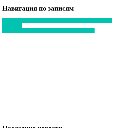
Отправить
Навигация по записям
Ученые выяснили, что у каждого человека уникальный
кишечник
Насколько человек нервничает – покажут часы
Последние новости