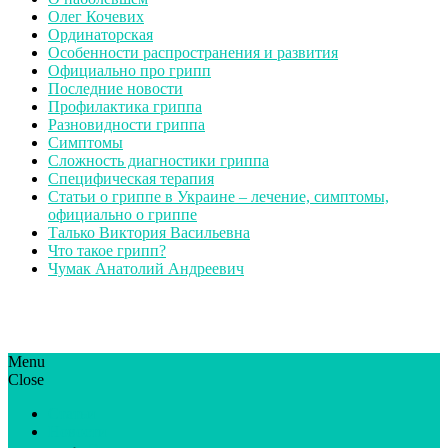
Олег Кочевих
Ординаторская
Особенности распространения и развития
Официально про грипп
Последние новости
Профилактика гриппа
Разновидности гриппа
Симптомы
Сложность диагностики гриппа
Специфическая терапия
Статьи о гриппе в Украине – лечение, симптомы,
официально о гриппе
Талько Виктория Васильевна
Что такое грипп?
Чумак Анатолий Андреевич
Menu
ГрипЮА: симптоми і лікування | Все про грип в Україні
Все про грип в Україні та Києві, профілактика грипу.
Close
Статьи
Новости