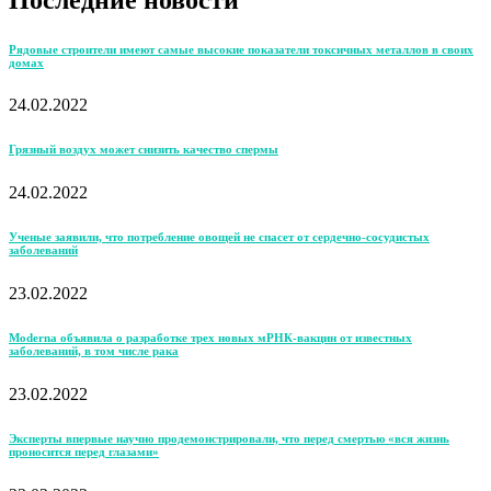
Рядовые строители имеют самые высокие показатели токсичных металлов в своих
домах
24.02.2022
Грязный воздух может снизить качество спермы
24.02.2022
Ученые заявили, что потребление овощей не спасет от сердечно-сосудистых
заболеваний
23.02.2022
Moderna объявила о разработке трех новых мРНК-вакцин от известных
заболеваний, в том числе рака
23.02.2022
Эксперты впервые научно продемонстрировали, что перед смертью «вся жизнь
проносится перед глазами»