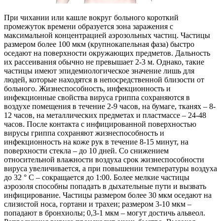
При чихании или кашле вокруг больного короткий
промежуток времени образуется зона заражения с
максимальной концентрацией аэрозольных частиц. Частицы
размером более 100 мкм (крупнокапельная фаза) быстро
оседают на поверхности окружающих предметов. Дальность
их рассеивания обычно не превышает 2-3 м. Однако, такие
частицы имеют эпидемиологическое значение лишь для
людей, которые находятся в непосредственной близости от
больного. Жизнеспособность, инфекционность и
инфекционные свойства вируса гриппа сохраняются в
воздухе помещения в течение 2-9 часов, на бумаге, тканях – 8-
12 часов, на металлических предметах и ​​пластмассе – 24-48
часов. После контакта с инфицированной поверхностью
вирусы гриппа сохраняют жизнеспособность и
инфекционность на коже рук в течение 8-15 минут, на
поверхности стекла – до 10 дней. Со снижением
относительной влажности воздуха срок жизнеспособности
вируса увеличивается, а при повышении температуры воздуха
до 32 ° С – сокращается до 1:00. Более мелкие частицы
аэрозоля способны попадать в дыхательные пути и вызвать
инфицирование. Частицы размером более 30 мкм оседают на
слизистой носа, гортани и трахеи; размером 3-10 мкм –
попадают в бронхиолы; 0,3-1 мкм – могут достичь альвеол.