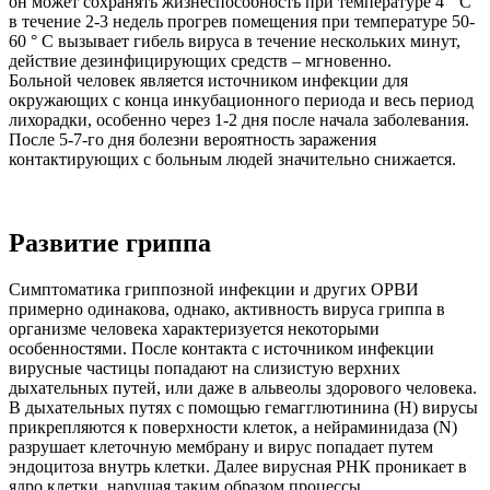
он может сохранять жизнеспособность при температуре 4 ° С
в течение 2-3 недель прогрев помещения при температуре 50-
60 ° С вызывает гибель вируса в течение нескольких минут,
действие дезинфицирующих средств – мгновенно.
Больной человек является источником инфекции для
окружающих с конца инкубационного периода и весь период
лихорадки, особенно через 1-2 дня после начала заболевания.
После 5-7-го дня болезни вероятность заражения
контактирующих с больным людей значительно снижается.
Развитие гриппа
Симптоматика гриппозной инфекции и других ОРВИ
примерно одинакова, однако, активность вируса гриппа в
организме человека характеризуется некоторыми
особенностями. После контакта с источником инфекции
вирусные частицы попадают на слизистую верхних
дыхательных путей, или даже в альвеолы ​​здорового человека.
В дыхательных путях с помощью гемагглютинина (H) вирусы
прикрепляются к поверхности клеток, а нейраминидаза (N)
разрушает клеточную мембрану и вирус попадает путем
эндоцитоза внутрь клетки. Далее вирусная РНК проникает в
ядро ​​клетки, нарушая таким образом процессы