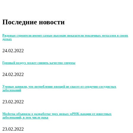
Последние новости
Рядовые строители имеют самые высокие показатели токсичных металлов в своих
домах
24.02.2022
Грязный воздух может снизить качество спермы
24.02.2022
Ученые заявили, что потребление овощей не спасет от сердечно-сосудистых
заболеваний
23.02.2022
Moderna объявила о разработке трех новых мРНК-вакцин от известных
заболеваний, в том числе рака
23.02.2022