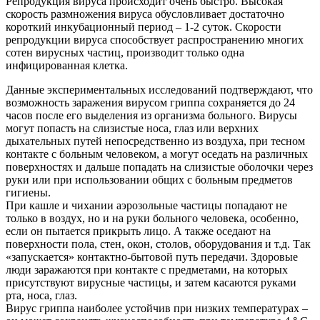
Репродукция вируса происходит очень быстро. Высокая
скорость размножения вируса обусловливает достаточно
короткий инкубационный период – 1-2 суток. Скорости
репродукции вируса способствует распространению многих
сотен вирусных частиц, производит только одна
инфицированная клетка.
Данные экспериментальных исследований подтверждают, что
возможность заражения вирусом гриппа сохраняется до 24
часов после его выделения из организма больного. Вирусы
могут попасть на слизистые носа, глаз или верхних
дыхательных путей непосредственно из воздуха, при тесном
контакте с больным человеком, а могут оседать на различных
поверхностях и дальше попадать на слизистые оболочки через
руки или при использовании общих с больным предметов
гигиены.
При кашле и чихании аэрозольные частицы попадают не
только в воздух, но и на руки больного человека, особенно,
если он пытается прикрыть лицо. А также оседают на
поверхности пола, стен, окон, столов, оборудования и т.д. Так
«запускается» контактно-бытовой путь передачи. Здоровые
люди заражаются при контакте с предметами, на которых
присутствуют вирусные частицы, и затем касаются руками
рта, носа, глаз.
Вирус гриппа наиболее устойчив при низких температурах –