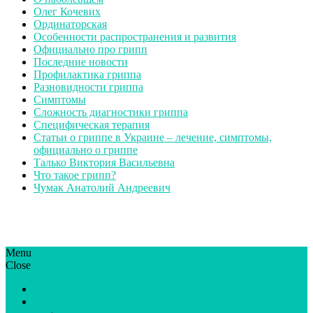
Олег Кочевих
Ординаторская
Особенности распространения и развития
Официально про грипп
Последние новости
Профилактика гриппа
Разновидности гриппа
Симптомы
Сложность диагностики гриппа
Специфическая терапия
Статьи о гриппе в Украине – лечение, симптомы,
официально о гриппе
Талько Виктория Васильевна
Что такое грипп?
Чумак Анатолий Андреевич
Menu
ГрипЮА: симптоми і лікування | Все про грип в Україні
Все про грип в Україні та Києві, профілактика грипу.
Close
Статьи
Новости