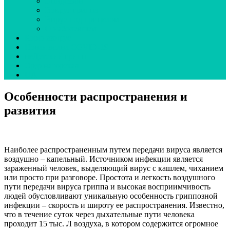
Эпидсезон
Вокруг гриппа
Вирус под прицелом
О наболевшем
Коронавирус
Новая волна COVID-19
неДетский грипп
Ординаторская
UA
Особенности распространения и
развития
Наиболее распространенным путем передачи вируса является
воздушно – капельный. Источником инфекции является
зараженный человек, выделяющий вирус с кашлем, чиханием
или просто при разговоре. Простота и легкость воздушного
пути передачи вируса гриппа и высокая восприимчивость
людей обусловливают уникальную особенность гриппозной
инфекции – скорость и широту ее распространения. Известно,
что в течение суток через дыхательные пути человека
проходит 15 тыс. Л воздуха, в котором содержится огромное