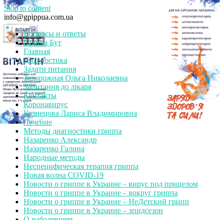
Skip to content
info@gpippua.com.ua
Вопросы и ответы
Галина Бут
Главная
Диагностика
Задати питання
Задорожная Ольга Николаевна
Запитання до лікаря
Контакты
Коронавирус
Кузнецова Лариса Владимировна
Лечение
Методы диагностики гриппа
Назаренко Александр
Назаренко Галина
Народные методы
Неспецифическая терапия гриппа
Новая волна COVID-19
Новости о гриппе в Украине – вирус под прицелом
Новости о гриппе в Украине – вокруг гриппа
Новости о гриппе в Украине – НеДетский грипп
Новости о гриппе в Украине – эпидсезон
О наболевшем