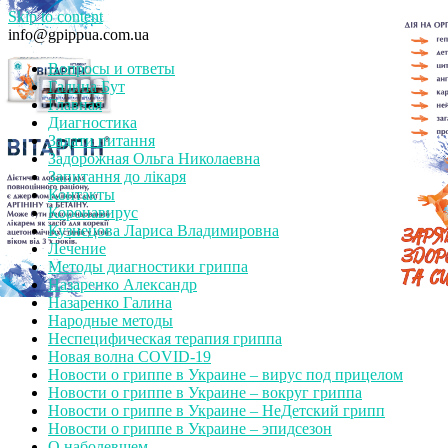
Skip to content
info@gpippua.com.ua
Вопросы и ответы
Галина Бут
Главная
Диагностика
Задати питання
Задорожная Ольга Николаевна
Запитання до лікаря
Контакты
Коронавирус
Кузнецова Лариса Владимировна
Лечение
Методы диагностики гриппа
Назаренко Александр
Назаренко Галина
Народные методы
Неспецифическая терапия гриппа
Новая волна COVID-19
Новости о гриппе в Украине – вирус под прицелом
Новости о гриппе в Украине – вокруг гриппа
Новости о гриппе в Украине – НеДетский грипп
Новости о гриппе в Украине – эпидсезон
О наболевшем