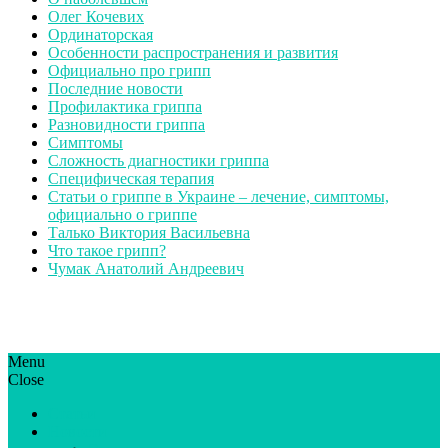
Олег Кочевих
Ординаторская
Особенности распространения и развития
Официально про грипп
Последние новости
Профилактика гриппа
Разновидности гриппа
Симптомы
Сложность диагностики гриппа
Специфическая терапия
Статьи о гриппе в Украине – лечение, симптомы,
официально о гриппе
Талько Виктория Васильевна
Что такое грипп?
Чумак Анатолий Андреевич
Menu
ГрипЮА: симптоми і лікування | Все про грип в Україні
Все про грип в Україні та Києві, профілактика грипу.
Close
Статьи
Новости