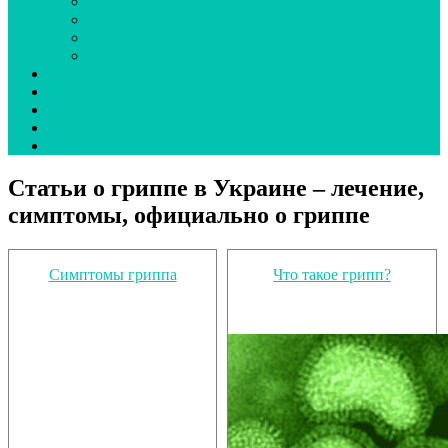
Эпидсезон
Вокруг гриппа
Вирус под прицелом
О наболевшем
Коронавирус
Новая волна COVID-19
неДетский грипп
Ординаторская
UA
Статьи о гриппе в Украине – лечение,
симптомы, официально о гриппе
Симптомы гриппа
Что такое грипп?