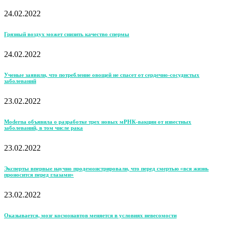
24.02.2022
Грязный воздух может снизить качество спермы
24.02.2022
Ученые заявили, что потребление овощей не спасет от сердечно-сосудистых
заболеваний
23.02.2022
Moderna объявила о разработке трех новых мРНК-вакцин от известных
заболеваний, в том числе рака
23.02.2022
Эксперты впервые научно продемонстрировали, что перед смертью «вся жизнь
проносится перед глазами»
23.02.2022
Оказывается, мозг космонавтов меняется в условиях невесомости