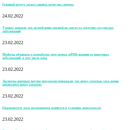
Грязный воздух может снизить качество спермы
24.02.2022
Ученые заявили, что потребление овощей не спасет от сердечно-сосудистых
заболеваний
23.02.2022
Moderna объявила о разработке трех новых мРНК-вакцин от известных
заболеваний, в том числе рака
23.02.2022
Эксперты впервые научно продемонстрировали, что перед смертью «вся жизнь
проносится перед глазами»
23.02.2022
Оказывается, мозг космонавтов меняется в условиях невесомости
23.02.2022