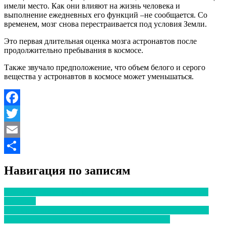
имели место. Как они влияют на жизнь человека и
выполнение ежедневных его функций –не сообщается. Со
временем, мозг снова перестраивается под условия Земли.
Это первая длительная оценка мозга астронавтов после
продолжительно пребывания в космосе.
Также звучало предположение, что объем белого и серого
вещества у астронавтов в космосе может уменьшаться.
Facebook
Twitter
Email
Отправить
Навигация по записям
Причиной выкидыша может быть изменение вагинальных
бактерий
Эксперты впервые научно продемонстрировали, что перед
смертью «вся жизнь проносится перед глазами»