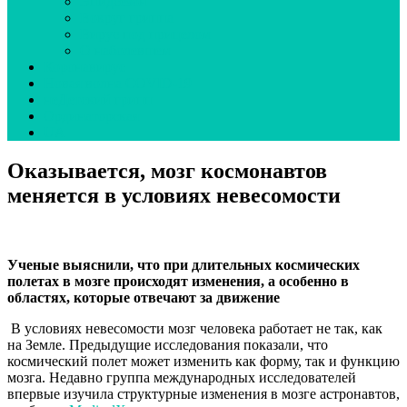
Эпидсезон
Вокруг гриппа
Вирус под прицелом
О наболевшем
Коронавирус
Новая волна COVID-19
неДетский грипп
Ординаторская
UA
Оказывается, мозг космонавтов
меняется в условиях невесомости
Ученые выяснили, что при длительных космических
полетах в мозге происходят изменения, а особенно в
областях, которые отвечают за движение
В условиях невесомости мозг человека работает не так, как
на Земле. Предыдущие исследования показали, что
космический полет может изменить как форму, так и функцию
мозга. Недавно группа международных исследователей
впервые изучила структурные изменения в мозге астронавтов,