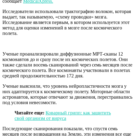
сообщает
МedicalХpress.
Исследователи использовали трактографию волокон, которая
выдает, так называемую, «схему проводки» мозга.
Исследование является первым, в котором используется этот
метод для оценки изменений в мозге после космического
полета.
Ученые проанализировали диффузионные МРТ-сканы 12
космонавтов до и сразу после их космических полетов. Они
также сделали восемь сканирований через семь месяцев после
космического полета. Все космонавты участвовали в полетах
средней продолжительностью 172 дня.
Ученые выяснили, что уровень нейропластичности мозга у
них адаптируется к космическому полету. Моторные области
астронавтов, которые отвечают за движения, перестраивались
под условия невесомости.
Читайте еще:
Коварный грипп: как защитить
свой организм от вируса
Последующие сканирования показали, что спустя семь
месяцев после возвращения на Землю, эти изменения все еще