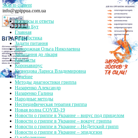
Skip to content
info@gpippua.com.ua
Вопросы и ответы
Галина Бут
Главная
Диагностика
Задати питання
Задорожная Ольга Николаевна
Запитання до лікаря
Контакты
Коронавирус
Кузнецова Лариса Владимировна
Лечение
Методы диагностики гриппа
Назаренко Александр
Назаренко Галина
Народные методы
Неспецифическая терапия гриппа
Новая волна COVID-19
Новости о гриппе в Украине – вирус под прицелом
Новости о гриппе в Украине – вокруг гриппа
Новости о гриппе в Украине – НеДетский грипп
Новости о гриппе в Украине – эпидсезон
О наболевшем