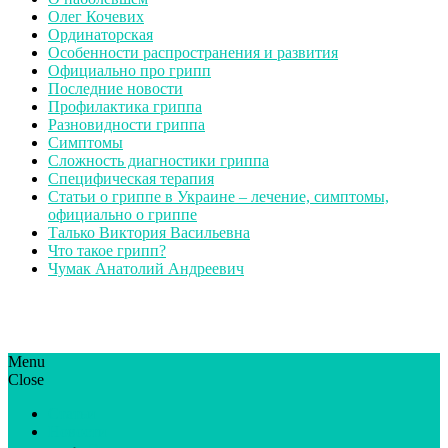
Олег Кочевих
Ординаторская
Особенности распространения и развития
Официально про грипп
Последние новости
Профилактика гриппа
Разновидности гриппа
Симптомы
Сложность диагностики гриппа
Специфическая терапия
Статьи о гриппе в Украине – лечение, симптомы,
официально о гриппе
Талько Виктория Васильевна
Что такое грипп?
Чумак Анатолий Андреевич
Menu
ГрипЮА: симптоми і лікування | Все про грип в Україні
Все про грип в Україні та Києві, профілактика грипу.
Close
Статьи
Новости