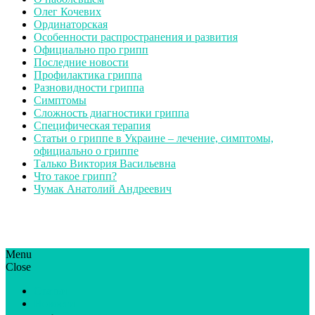
Олег Кочевих
Ординаторская
Особенности распространения и развития
Официально про грипп
Последние новости
Профилактика гриппа
Разновидности гриппа
Симптомы
Сложность диагностики гриппа
Специфическая терапия
Статьи о гриппе в Украине – лечение, симптомы,
официально о гриппе
Талько Виктория Васильевна
Что такое грипп?
Чумак Анатолий Андреевич
Menu
ГрипЮА: симптоми і лікування | Все про грип в Україні
Все про грип в Україні та Києві, профілактика грипу.
Close
Статьи
Новости