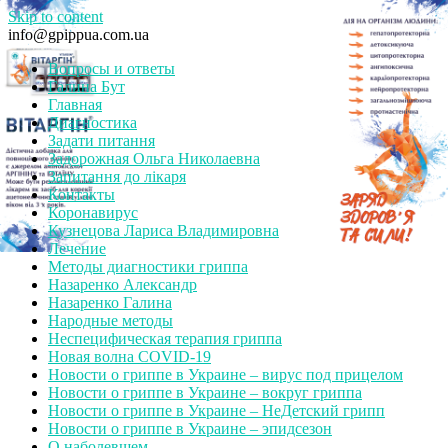
Skip to content
info@gpippua.com.ua
Вопросы и ответы
Галина Бут
Главная
Диагностика
Задати питання
Задорожная Ольга Николаевна
Запитання до лікаря
Контакты
Коронавирус
Кузнецова Лариса Владимировна
Лечение
Методы диагностики гриппа
Назаренко Александр
Назаренко Галина
Народные методы
Неспецифическая терапия гриппа
Новая волна COVID-19
Новости о гриппе в Украине – вирус под прицелом
Новости о гриппе в Украине – вокруг гриппа
Новости о гриппе в Украине – НеДетский грипп
Новости о гриппе в Украине – эпидсезон
О наболевшем