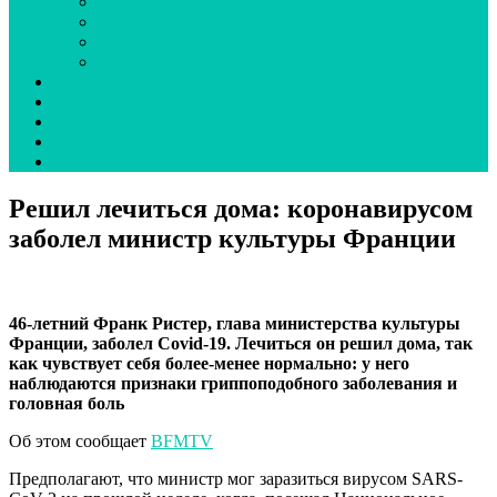
Эпидсезон
Вокруг гриппа
Вирус под прицелом
О наболевшем
Коронавирус
Новая волна COVID-19
неДетский грипп
Ординаторская
UA
Решил лечиться дома: коронавирусом
заболел министр культуры Франции
46-летний Франк Ристер, глава министерства культуры
Франции, заболел Covid-19. Лечиться он решил дома, так
как чувствует себя более-менее нормально: у него
наблюдаются признаки гриппоподобного заболевания и
головная боль
Об этом сообщает
BFMTV
Предполагают, что министр мог заразиться вирусом SARS-