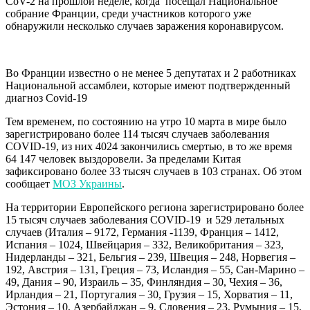
CoV-2 на прошлой неделе, когда посещал Национальное
собрание Франции, среди участников которого уже
обнаружили несколько случаев заражения коронавирусом.
Во Франции известно о не менее 5 депутатах и 2 работниках
Национальной ассамблеи, которые имеют подтвержденный
диагноз Covid-19
Тем временем, по состоянию на утро 10 марта в мире было
зарегистрировано более 114 тысяч случаев заболевания
COVID-19, из них 4024 закончились смертью, в то же время
64 147 человек выздоровели. За пределами Китая
зафиксировано более 33 тысяч случаев в 103 странах. Об этом
сообщает
МОЗ Украины
.
На территории Европейского региона зарегистрировано более
15 тысяч случаев заболевания COVID-19 и 529 летальных
случаев (Италия – 9172, Германия -1139, Франция – 1412,
Испания – 1024, Швейцария – 332, Великобритания – 323,
Нидерланды – 321, Бельгия – 239, Швеция – 248, Норвегия –
192, Австрия – 131, Греция – 73, Исландия – 55, Сан-Марино –
49, Дания – 90, Израиль – 35, Финляндия – 30, Чехия – 36,
Ирландия – 21, Португалия – 30, Грузия – 15, Хорватия – 11,
Эстония – 10, Азербайджан – 9, Словения – 23, Румыния – 15,