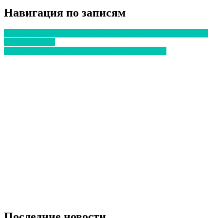
Отправить
Навигация по записям
Добровольцам заплатят по 4,5 тысячи долларов за заражение
коронавирусом
В Италии объявлен жесткий карантин до апреля
Последние новости