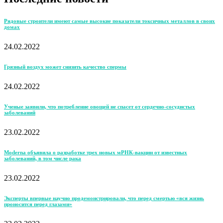
Рядовые строители имеют самые высокие показатели токсичных металлов в своих
домах
24.02.2022
Грязный воздух может снизить качество спермы
24.02.2022
Ученые заявили, что потребление овощей не спасет от сердечно-сосудистых
заболеваний
23.02.2022
Moderna объявила о разработке трех новых мРНК-вакцин от известных
заболеваний, в том числе рака
23.02.2022
Эксперты впервые научно продемонстрировали, что перед смертью «вся жизнь
проносится перед глазами»