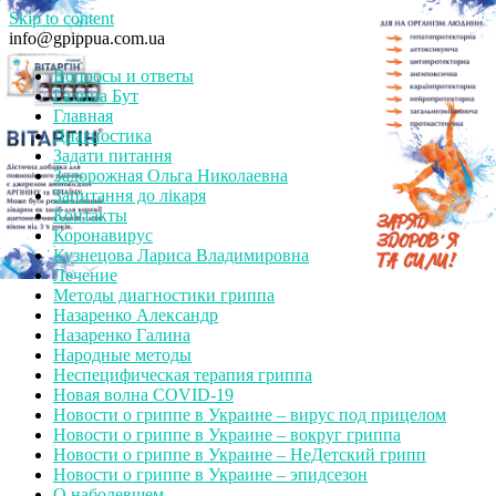
Skip to content
info@gpippua.com.ua
Вопросы и ответы
Галина Бут
Главная
Диагностика
Задати питання
Задорожная Ольга Николаевна
Запитання до лікаря
Контакты
Коронавирус
Кузнецова Лариса Владимировна
Лечение
Методы диагностики гриппа
Назаренко Александр
Назаренко Галина
Народные методы
Неспецифическая терапия гриппа
Новая волна COVID-19
Новости о гриппе в Украине – вирус под прицелом
Новости о гриппе в Украине – вокруг гриппа
Новости о гриппе в Украине – НеДетский грипп
Новости о гриппе в Украине – эпидсезон
О наболевшем