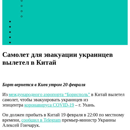
Эпидсезон
Вокруг гриппа
Вирус под прицелом
О наболевшем
Коронавирус
Новая волна COVID-19
неДетский грипп
Ординаторская
UA
Самолет для эвакуации украинцев
вылетел в Китай
Борт вернется в Киев утром 20 февраля
Из
международного аэропорта “Борисполь”
в Китай вылетел
самолет, чтобы эвакуировать украинцев из
эпицентра
коронавируса COVID-19
– г. Ухань.
Он должен прибыть в Китай 19 февраля в 22:00 по местному
времени,
сообщил в Telegram
премьер-министр Украины
Алексей Гончарук.