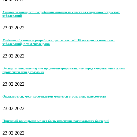
Ученые заявили, что потребление овощей не спасет от сердечно-сосудистых
заболеваний
23.02.2022
Moderna объявила о разработке трех новых мРНК-вакцин от известных
заболеваний, в том числе рака
23.02.2022
Эксперты впервые научно продемонстрировали, что перед смертью «вся жизнь
проносится перед глазами»
23.02.2022
Оказывается, мозг космонавтов меняется в условиях невесомости
23.02.2022
Причиной выкидыша может быть изменение вагинальных бактерий
23.02.2022