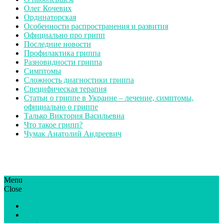
Олег Кочевих
Ординаторская
Особенности распространения и развития
Официально про грипп
Последние новости
Профилактика гриппа
Разновидности гриппа
Симптомы
Сложность диагностики гриппа
Специфическая терапия
Статьи о гриппе в Украине – лечение, симптомы,
официально о гриппе
Талько Виктория Васильевна
Что такое грипп?
Чумак Анатолий Андреевич
Menu
ГрипЮА: симптоми і лікування | Все про грип в Україні
Все про грип в Україні та Києві, профілактика грипу.
Close
Статьи
Новости