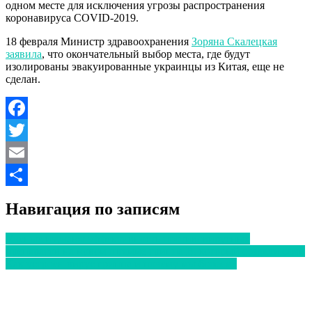
одном месте для исключения угрозы распространения
коронавируса COVID-2019.
18 февраля Министр здравоохранения
Зоряна Скалецкая
заявила
, что окончательный выбор места, где будут
изолированы эвакуированные украинцы из Китая, еще не
сделан.
Facebook
Twitter
Email
Отправить
Навигация по записям
Ученые изучают эффективность противовирусных
препаратов на новом штамме гриппа В, который создали сами
Как устроен вирус гриппа и почему мы болеем?