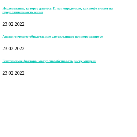
Исследование, которое длилось 11 лет, определило, как кофе влияет на
продолжительность жизни
23.02.2022
Англия отменяет обязательную самоизоляцию при коронавирусе
23.02.2022
Генетические факторы могут способствовать риску мигрени
23.02.2022