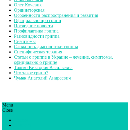
Олег Кочевих
Ординаторская
Особенности распространения и развития
Официально про грипп
Последние новости
Профилактика гриппа
Разновидности гриппа
Симптомы
Сложность диагностики гриппа
Специфическая терапия
Статьи о гриппе в Украине – лечение, симптомы,
официально о гриппе
Талько Виктория Васильевна
Что такое грипп?
Чумак Анатолий Андреевич
Menu
ГрипЮА: симптоми і лікування | Все про грип в Україні
Все про грип в Україні та Києві, профілактика грипу.
Close
Статьи
Новости