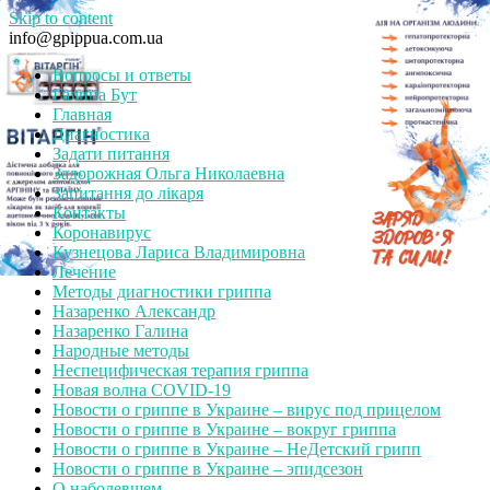
Skip to content
info@gpippua.com.ua
Вопросы и ответы
Галина Бут
Главная
Диагностика
Задати питання
Задорожная Ольга Николаевна
Запитання до лікаря
Контакты
Коронавирус
Кузнецова Лариса Владимировна
Лечение
Методы диагностики гриппа
Назаренко Александр
Назаренко Галина
Народные методы
Неспецифическая терапия гриппа
Новая волна COVID-19
Новости о гриппе в Украине – вирус под прицелом
Новости о гриппе в Украине – вокруг гриппа
Новости о гриппе в Украине – НеДетский грипп
Новости о гриппе в Украине – эпидсезон
О наболевшем