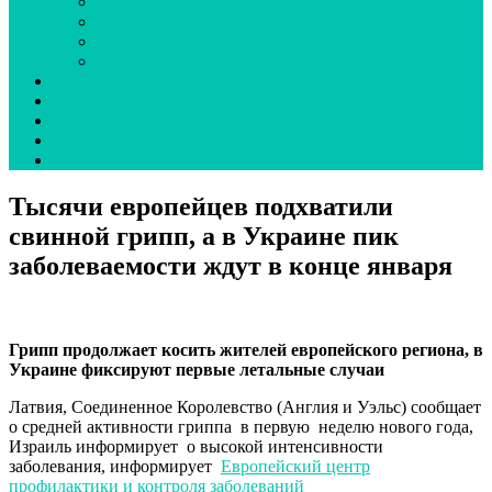
Эпидсезон
Вокруг гриппа
Вирус под прицелом
О наболевшем
Коронавирус
Новая волна COVID-19
неДетский грипп
Ординаторская
UA
Тысячи европейцев подхватили
свинной грипп, а в Украине пик
заболеваемости ждут в конце января
Грипп продолжает косить жителей европейского региона, в
Украине фиксируют первые летальные случаи
Латвия, Соединенное Королевство (Англия и Уэльс) сообщает
о средней активности гриппа в первую неделю нового года,
Израиль информирует о высокой интенсивности
заболевания, информирует
Европейский центр
профилактики и контроля заболеваний