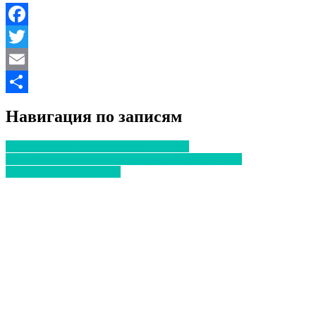
Facebook
Twitter
Email
Отправить
Навигация по записям
Как правильно лечить грипп и ОРВИ
Обострение гипертонии у беременных связано с
загрязненным воздухом