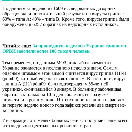
По данным за неделю из 1609 исследованных дозорных
образцов дали положительный результат на вирусы гриппа:
60% – типа А; 40% – типа В. Кроме того, вирусы гриппа были
обнаружены в 6257 образцах из недозорных источников.
Читайте еще:
За прошедшую неделю в Украине гриппом и
ОРВИ заболели более 100 тысяч человек
Тем временем, по данным МОЗ, пик заболеваемости в
Украине ожидается в последнюю неделю января. Самым
опасным штаммом этой зимой считается вирус гриппа H1N1
(pdm09), который еще называют свиным. В частности, вирус
гриппа А (H1) pdm09 был подтвержден у 55-летней
украинки, скончавшейся 3 января. В больницу заболевшая
обратилась только на 10-й день болезни, ее сразу же
поместили в реанимацию. Интенсивность гриппа нарастает:
за первую неделю нового года зафиксировали две смерти из-
за гриппа.
Информация о тяжелых больных сейчас поступает чаще всего
из западных и центральных регионов стран