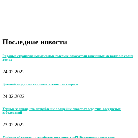
Последние новости
Рядовые строители имеют самые высокие показатели токсичных металлов в своих
домах
24.02.2022
Грязный воздух может снизить качество спермы
24.02.2022
Ученые заявили, что потребление овощей не спасет от сердечно-сосудистых
заболеваний
23.02.2022
Moderna объявила о разработке трех новых мРНК-вакцин от известных