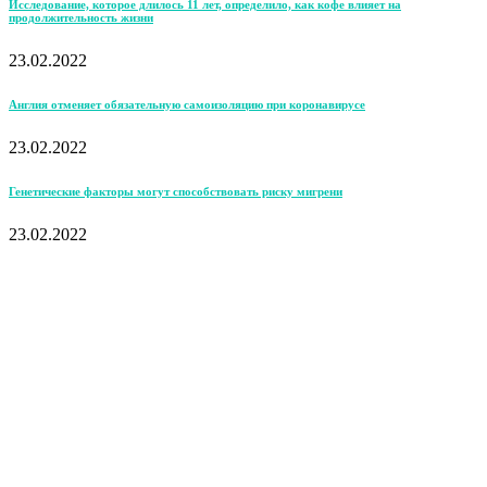
Исследование, которое длилось 11 лет, определило, как кофе влияет на
продолжительность жизни
23.02.2022
Англия отменяет обязательную самоизоляцию при коронавирусе
23.02.2022
Генетические факторы могут способствовать риску мигрени
23.02.2022