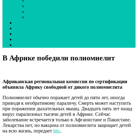
Эпидсезон
Вокруг гриппа
Вирус под прицелом
О наболевшем
Коронавирус
Новая волна COVID-19
неДетский грипп
Ординаторская
UA
В Африке победили полиомиелит
Африканская региональная комиссия по сертификации
объявила Африку свободной от дикого полиомиелита
Полиомиелит обычно поражает детей до пяти лет, иногда
приводя к необратимому параличу. Смерть может наступить
при поражении дыхательных мышц. Двадцать пять лет назад
вирус парализовал тысячи детей в Африке. Сейчас
заболевание встречается только в Афганистане и Пакистане.
Лекарства нет, но вакцина от полиомиелита защищает детей
на всю жизнь, передает
bbc
.