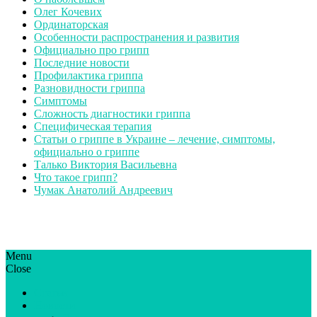
Олег Кочевих
Ординаторская
Особенности распространения и развития
Официально про грипп
Последние новости
Профилактика гриппа
Разновидности гриппа
Симптомы
Сложность диагностики гриппа
Специфическая терапия
Статьи о гриппе в Украине – лечение, симптомы,
официально о гриппе
Талько Виктория Васильевна
Что такое грипп?
Чумак Анатолий Андреевич
Menu
ГрипЮА: симптоми і лікування | Все про грип в Україні
Все про грип в Україні та Києві, профілактика грипу.
Close
Статьи
Новости