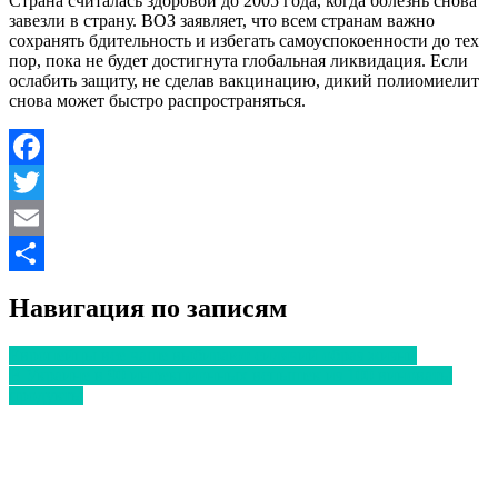
Страна считалась здоровой до 2005 года, когда болезнь снова
завезли в страну. ВОЗ заявляет, что всем странам важно
сохранять бдительность и избегать самоуспокоенности до тех
пор, пока не будет достигнута глобальная ликвидация. Если
ослабить защиту, не сделав вакцинацию, дикий полиомиелит
снова может быстро распространяться.
Facebook
Twitter
Email
Отправить
Навигация по записям
Европейцы все чаще выбирают сидячий образ жизни
В Украине в 90 инфекционных вспышек из 100 виноваты
продукты