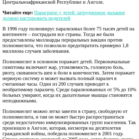
Центральноафриканской Республике и Анголе.
Читайте еще:
Парагрипп у детей: затрудненное дыхание
должно насторожить родителей
В 1996 году полиовирус парализовал более 75 тысяч детей на
континенте – пострадали все страны. Тогда же были
предоставлены миллиарды пероральных вакцин против
полиомиелита, что позволило предотвратить примерно 1,8
миллиона случаев заболевания.
Полиомиелит в основном поражает детей. Первоначальные
симптомы включают жар, утомляемость, головную боль,
рвоту, скованность шеи и боли в конечностях. Затем поражает
нервную систему и может вызвать полный паралич в
считанные часы. Один из 200 случаев приводит к
необратимому параличу. Среди парализованных от 5% до 10%
больных умирают, когда их дыхательные мышцы становятся
неподвижными.
Полиомиелит можно легко завезти в страну, свободную от
полиомиелита, и там он может быстро распространиться
среди недостаточно иммунизированных групп населения. Так
произошло в Анголе, которая, несмотря на десятилетия
гражданской войны, победила полиомиелит в 2001 году.