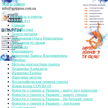
Skip to content
info@gpippua.com.ua
Вопросы и ответы
Галина Бут
Главная
Диагностика
Задати питання
Задорожная Ольга Николаевна
Запитання до лікаря
Контакты
Коронавирус
Кузнецова Лариса Владимировна
Лечение
Методы диагностики гриппа
Назаренко Александр
Назаренко Галина
Народные методы
Неспецифическая терапия гриппа
Новая волна COVID-19
Новости о гриппе в Украине – вирус под прицелом
Новости о гриппе в Украине – вокруг гриппа
Новости о гриппе в Украине – НеДетский грипп
Новости о гриппе в Украине – эпидсезон
О наболевшем