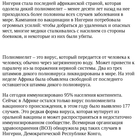
Нигерия стала последней африканской страной, которая
одолела дикий полиомиелит – менее десяти лет назад на нее
приходилось более половины всех случаев заболевания в
мире. Кампания по вакцинации в Нигерии потребовала
огромных усилий: чтобы добраться до удаленных и опасных
мест, многие медики сталкивались с насилием со стороны
боевиков, и некоторые из них были убиты.
Полиомиелит – это вирус, который передается от человека к
человеку, обычно через загрязненную воду. Может привести к
параличу из-за поражения нервной системы. Два из трех
штаммов дикого полиовируса ликвидированы в мире. На этой
неделе Африка была объявлена свободной от последнего
оставшегося штамма дикого полиовируса.
На сегодня иммунизировано 95% населения континента.
Сейчас в Африке остался только вирус полиомиелита
вакцинного происхождения, в этом году было выявлено 177
случаев. Это редкая форма вируса, которая мутирует из
оральной вакцины и может распространяться в недостаточно
иммунизированном сообществе. Всемирная организация
здравоохранения (ВОЗ) обнаружила ряд таких случаев в
Нигерии, Демократической Республике Конго,