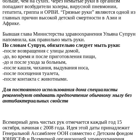
больше, чем на сухих. Через немытые руки в организм
попадают возбудители холеры, вирусной пневмонии,
гепатита, гриппа и ОРВИ. “Грязные руки” являются одной из
главных причин высокой детской смертности в Азии и
Африке.
Бывшая глава Министерства здравоохранения Ульяна Супрун
напомнила, как правильно мыть руки.
По словам Супрун, обязательно следует мыть руки:
-после возвращения с улицы домой,
-до, во время и после приготовления пищи,
-до и после ухода за больным,
-после кашля, чихания, выдувания носа,
-после посещения туалета,
-после контакта с животными.
Для постоянного использования дома специалисты
рекомендуют отдавать предпочтение обычному мылу без
антибактериальных свойств
Всемирный день чистых рук отмечается каждый год 15
октября, начиная с 2008 года. Идея этой даты принадлежит
Генеральной Ассамблеее ООН совместно с Детским фондом
ЮНИСЕФ и Всемирной организацией здравоохранения.