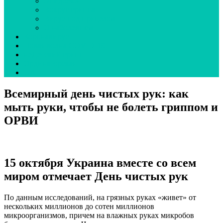
Эпидсезон
Вокруг гриппа
Вирус под прицелом
О наболевшем
Коронавирус
Новая волна COVID-19
неДетский грипп
Ординаторская
UA
Всемирный день чистых рук: как
мыть руки, чтобы не болеть гриппом и
ОРВИ
15 октября Украина вместе со всем
миром отмечает День чистых рук
По данным исследований, на грязных руках «живет» от
нескольких миллионов до сотен миллионов
микроорганизмов, причем на влажных руках микробов