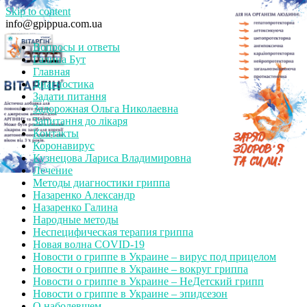
Skip to content
info@gpippua.com.ua
Вопросы и ответы
Галина Бут
Главная
Диагностика
Задати питання
Задорожная Ольга Николаевна
Запитання до лікаря
Контакты
Коронавирус
Кузнецова Лариса Владимировна
Лечение
Методы диагностики гриппа
Назаренко Александр
Назаренко Галина
Народные методы
Неспецифическая терапия гриппа
Новая волна COVID-19
Новости о гриппе в Украине – вирус под прицелом
Новости о гриппе в Украине – вокруг гриппа
Новости о гриппе в Украине – НеДетский грипп
Новости о гриппе в Украине – эпидсезон
О наболевшем