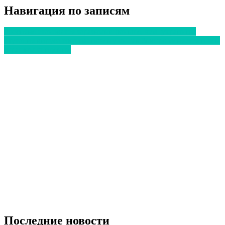
Отправить
Навигация по записям
Россияне становятся заразными раньше, чем украинцы
Мутация вируса гриппа: почему он так быстро меняется и чем
страшны эпидемии
Последние новости