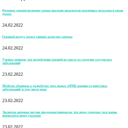
Рядовые строители имеют самые высокие показатели токсичных металлов в своих
домах
24.02.2022
Грязный воздух может снизить качество спермы
24.02.2022
Ученые заявили, что потребление овощей не спасет от сердечно-сосудистых
заболеваний
23.02.2022
Moderna объявила о разработке трех новых мРНК-вакцин от известных
заболеваний, в том числе рака
23.02.2022
Эксперты впервые научно продемонстрировали, что перед смертью «вся жизнь
проносится перед глазами»
23.02.2022