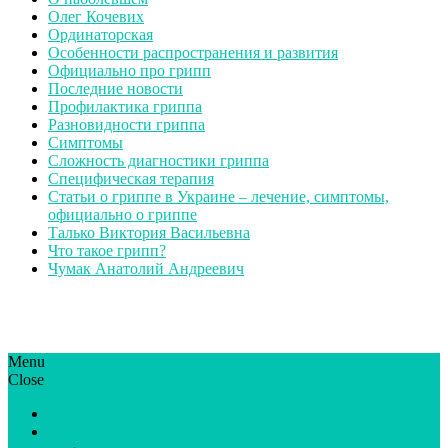
Олег Кочевих
Ординаторская
Особенности распространения и развития
Официально про грипп
Последние новости
Профилактика гриппа
Разновидности гриппа
Симптомы
Сложность диагностики гриппа
Специфическая терапия
Статьи о гриппе в Украине – лечение, симптомы,
официально о гриппе
Талько Виктория Васильевна
Что такое грипп?
Чумак Анатолий Андреевич
Menu
ГрипЮА: симптоми і лікування | Все про грип в Україні
Все про грип в Україні та Києві, профілактика грипу.
Close
Статьи
Новости