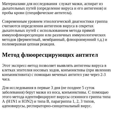
Материалами для исследования служат мазки, аспират из
дыхательных путей (определение вируса и его антигенов) и
пробы крови (специфические антитела).
Современным уровнем этиологической диагностики гриппа
считаются определения антигенов вируса в секретах
дыхательных путей с использованием метода прямой
иммунофлюоресценции или различных иммунологических
методов (ферментный, мембранный, флюороимунний т.д.) и
полимеразная цепная реакция.
Метод флюоресцирующих антител
Этот экспресс-метод позволяет выявлять антигены вируса в
клетках эпителия носовых ходов, конъюнктивы (при явлениях
конъюнктивита) с помощью меченых антител уже через 2-3
часа.
Для исследования в первые 3 дня (не позднее 5 суток
заболевания) берут мазки из носа, конъюнктивы. С помощью
этого метода идентифицируют вирусы сезонного гриппа типа
А (H1N1 и H3N2) и типа В, парагриппа 1, 2, 3 типов,
аденовирусы, респираторно-синцитиальный вирус.