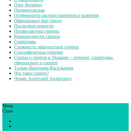
Олег Кочевих
Ординаторская
Особенности распространения и развития
Официально про грипп
Последние новости
Профилактика гриппа
Разновидности гриппа
Симптомы
Сложность диагностики гриппа
Специфическая терапия
Статьи о гриппе в Украине – лечение, симптомы,
официально о гриппе
Талько Виктория Васильевна
Что такое грипп?
Чумак Анатолий Андреевич
Menu
ГрипЮА: симптоми і лікування | Все про грип в Україні
Все про грип в Україні та Києві, профілактика грипу.
Close
Статьи
Новости