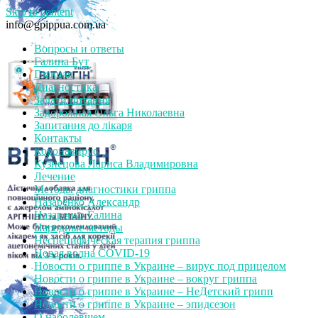
Skip to content
info@gpippua.com.ua
Вопросы и ответы
Галина Бут
Главная
Диагностика
Задати питання
Задорожная Ольга Николаевна
Запитання до лікаря
Контакты
Коронавирус
Кузнецова Лариса Владимировна
Лечение
Методы диагностики гриппа
Назаренко Александр
Назаренко Галина
Народные методы
Неспецифическая терапия гриппа
Новая волна COVID-19
Новости о гриппе в Украине – вирус под прицелом
Новости о гриппе в Украине – вокруг гриппа
Новости о гриппе в Украине – НеДетский грипп
Новости о гриппе в Украине – эпидсезон
О наболевшем