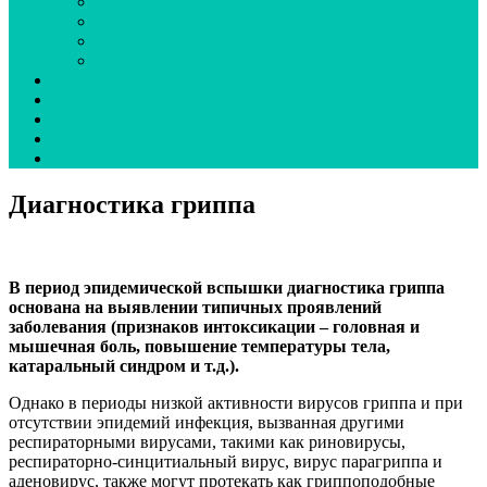
Эпидсезон
Вокруг гриппа
Вирус под прицелом
О наболевшем
Коронавирус
Новая волна COVID-19
неДетский грипп
Ординаторская
UA
Диагностика гриппа
В период эпидемической вспышки диагностика гриппа
основана на выявлении типичных проявлений
заболевания (признаков интоксикации – головная и
мышечная боль, повышение температуры тела,
катаральный синдром и т.д.).
Однако в периоды низкой активности вирусов гриппа и при
отсутствии эпидемий инфекция, вызванная другими
респираторными вирусами, такими как риновирусы,
респираторно-синцитиальный вирус, вирус парагриппа и
аденовирус, также могут протекать как гриппоподобные