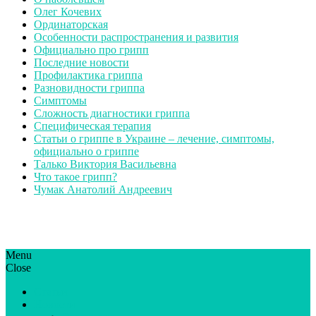
Олег Кочевих
Ординаторская
Особенности распространения и развития
Официально про грипп
Последние новости
Профилактика гриппа
Разновидности гриппа
Симптомы
Сложность диагностики гриппа
Специфическая терапия
Статьи о гриппе в Украине – лечение, симптомы,
официально о гриппе
Талько Виктория Васильевна
Что такое грипп?
Чумак Анатолий Андреевич
Menu
ГрипЮА: симптоми і лікування | Все про грип в Україні
Все про грип в Україні та Києві, профілактика грипу.
Close
Статьи
Новости