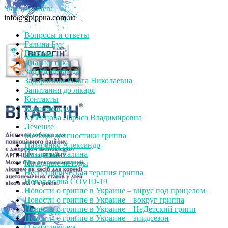
Skip to content
info@gpippua.com.ua
Вопросы и ответы
Галина Бут
Главная
Диагностика
Задати питання
Задорожная Ольга Николаевна
Запитання до лікаря
Контакты
Коронавирус
Кузнецова Лариса Владимировна
Лечение
Методы диагностики гриппа
Назаренко Александр
Назаренко Галина
Народные методы
Неспецифическая терапия гриппа
Новая волна COVID-19
Новости о гриппе в Украине – вирус под прицелом
Новости о гриппе в Украине – вокруг гриппа
Новости о гриппе в Украине – НеДетский грипп
Новости о гриппе в Украине – эпидсезон
О наболевшем