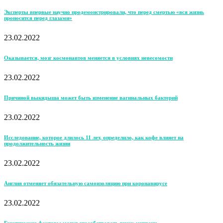
Эксперты впервые научно продемонстрировали, что перед смертью «вся жизнь
проносится перед глазами»
23.02.2022
Оказывается, мозг космонавтов меняется в условиях невесомости
23.02.2022
Причиной выкидыша может быть изменение вагинальных бактерий
23.02.2022
Исследование, которое длилось 11 лет, определило, как кофе влияет на
продолжительность жизни
23.02.2022
Англия отменяет обязательную самоизоляцию при коронавирусе
23.02.2022
Генетические факторы могут способствовать риску мигрени