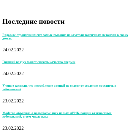
Последние новости
Рядовые строители имеют самые высокие показатели токсичных металлов в своих
домах
24.02.2022
Грязный воздух может снизить качество спермы
24.02.2022
Ученые заявили, что потребление овощей не спасет от сердечно-сосудистых
заболеваний
23.02.2022
Moderna объявила о разработке трех новых мРНК-вакцин от известных
заболеваний, в том числе рака
23.02.2022