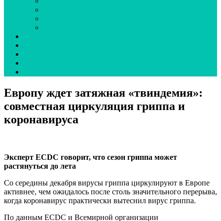
Эпидсезон
Вокруг гриппа
Вирус под прицелом
О наболевшем
Коронавирус
Новая волна COVID-19
неДетский грипп
Ординаторская
UA
Европу ждет затяжная «твиндемия»:
совместная циркуляция гриппа и
коронавируса
Эксперт ECDC говорит, что сезон гриппа может
растянуться до лета
Со середины декабря вирусы гриппа циркулируют в Европе
активнее, чем ожидалось после столь значительного перерыва,
когда коронавирус практически вытеснил вирус гриппа.
По данным ECDC и Всемирной организации