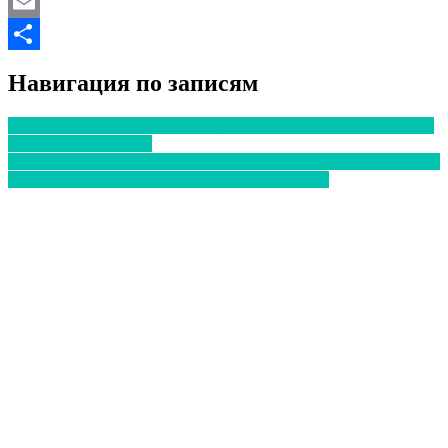
Twitter
Email
Отправить
Навигация по записям
От устойчивости к антибиотикам умирает больше людей, чем
от ВИЧ или малярии
Ученые автоматизировали технологию контроля инсулина для
самых маленьких пациентов с диабетом I типа