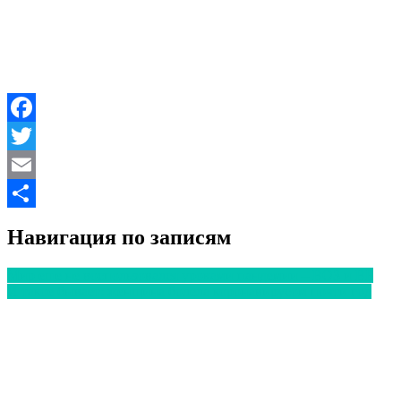
Facebook
Twitter
Email
Отправить
Навигация по записям
Мир еще не воспользовался уроками пандемии – ВОЗ и ВБ
И такое бывает: женщина болела коронавирусом почти год