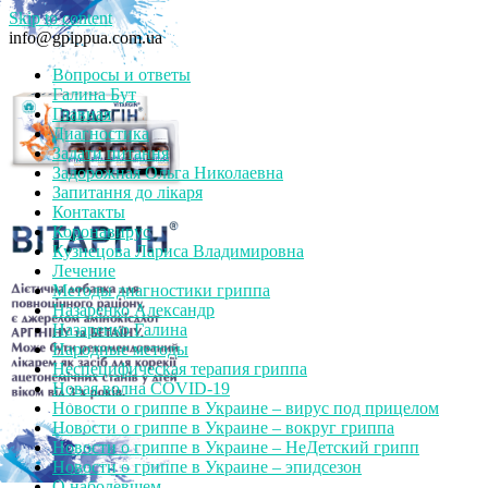
Skip to content
info@gpippua.com.ua
Вопросы и ответы
Галина Бут
Главная
Диагностика
Задати питання
Задорожная Ольга Николаевна
Запитання до лікаря
Контакты
Коронавирус
Кузнецова Лариса Владимировна
Лечение
Методы диагностики гриппа
Назаренко Александр
Назаренко Галина
Народные методы
Неспецифическая терапия гриппа
Новая волна COVID-19
Новости о гриппе в Украине – вирус под прицелом
Новости о гриппе в Украине – вокруг гриппа
Новости о гриппе в Украине – НеДетский грипп
Новости о гриппе в Украине – эпидсезон
О наболевшем