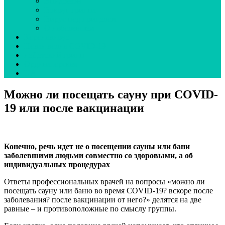
Эпидсезон
Вокруг гриппа
Вирус под прицелом
О наболевшем
Коронавирус
Новая волна COVID-19
неДетский грипп
Ординаторская
UA
Можно ли посещать сауну при СOVID-
19 или после вакцинации
Конечно, речь идет не о посещении сауны или бани
заболевшими людьми совместно со здоровыми, а об
индивидуальных процедурах
Ответы профессиональных врачей на вопросы «можно ли
посещать сауну или баню во время СOVID-19? вскоре после
заболевания? после вакцинации от него?» делятся на две
равные – и противоположные по смыслу группы.