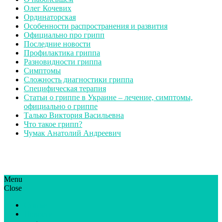
Олег Кочевих
Ординаторская
Особенности распространения и развития
Официально про грипп
Последние новости
Профилактика гриппа
Разновидности гриппа
Симптомы
Сложность диагностики гриппа
Специфическая терапия
Статьи о гриппе в Украине – лечение, симптомы,
официально о гриппе
Талько Виктория Васильевна
Что такое грипп?
Чумак Анатолий Андреевич
Menu
ГрипЮА: симптоми і лікування | Все про грип в Україні
Все про грип в Україні та Києві, профілактика грипу.
Close
Статьи
Новости