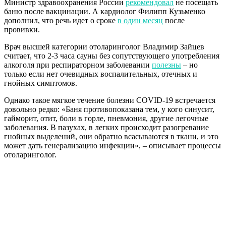
Министр здравоохранения России
рекомендовал
не посещать
баню после вакцинации. А кардиолог Филипп Кузьменко
дополнил, что речь идет о сроке
в один месяц
после
провивки.
Врач высшей категории отоларинголог Владимир Зайцев
считает, что 2-3 часа сауны без сопутствующего употребления
алкоголя при респираторном заболевании
полезны
– но
только если нет очевидных воспалительных, отечных и
гнойных симптомов.
Однако такое мягкое течение болезни СOVID-19 встречается
довольно редко: «Баня противопоказана тем, у кого синусит,
гайморит, отит, боли в горле, пневмония, другие легочные
заболевания. В пазухах, в легких происходит разогревание
гнойных выделений, они обратно всасываются в ткани, и это
может дать генерализацию инфекции», – описывает процессы
отоларинголог.