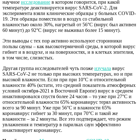
научное
исследование
в котором говорится, при какой
температуре деактивируется вирус SARS-CoV-2. Для
эксперимента взяли клинические образцы у больных COVID-
19. Эти образцы поместили в воздух со стабильной
влажностью около 30%, нагретый от 56°C (вирус был активен
60 минут) до 92°C (вирус не выживал более 15 минут).
Эти выводы с тех пор активно используют сторонники
пользы сауны – как высокотермичной среды, в которой вирус
гибнет и в воздухе, и на поверхностях, и в клетках эпителия,
в том числе, слизистых.
Другая группа исследователей чуть позже
изучала
вирус
SARS-CoV-2 не только при высоких температурах, но и при
высокой влажности. Если при при 10°C и относительной
влажности 40% (кстати, это средний показатель атмосферных
условий октября-2021 в Восточной Европе) вирус в среднем
инактивировался спустя более 24 часов – то уже при 27°C и
относительной влажности 65% коронавирус терял активность
всего за 90 минут. Уже при 56°С и влажности 65%
коронавирус гибнет за 30 минут, при 70°С и такой же
влажности – за 2 минуты. Все это подтверждает, что режим
увлажнения и температур в парилках саун эффективно
инактивирует коронавирус.