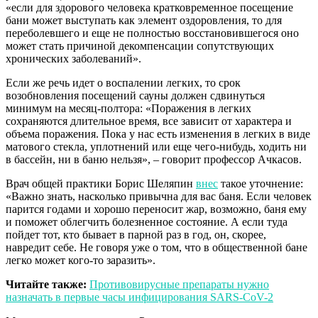
«если для здорового человека кратковременное посещение
бани может выступать как элемент оздоровления, то для
переболевшего и еще не полностью восстановившегося оно
может стать причиной декомпенсации сопутствующих
хронических заболеваний».
Если же речь идет о воспалении легких, то срок
возобновления посещений сауны должен сдвинуться
минимум на месяц-полтора: «Поражения в легких
сохраняются длительное время, все зависит от характера и
объема поражения. Пока у нас есть изменения в легких в виде
матового стекла, уплотнений или еще чего-нибудь, ходить ни
в бассейн, ни в баню нельзя», – говорит профессор Ачкасов.
Врач общей практики Борис Шеляпин
внес
такое уточнение:
«Важно знать, насколько привычна для вас баня. Если человек
парится годами и хорошо переносит жар, возможно, баня ему
и поможет облегчить болезненное состояние. А если туда
пойдет тот, кто бывает в парной раз в год, он, скорее,
навредит себе. Не говоря уже о том, что в общественной бане
легко может кого-то заразить».
Читайте также:
Противовирусные препараты нужно
назначать в первые часы инфицирования SARS-CoV-2