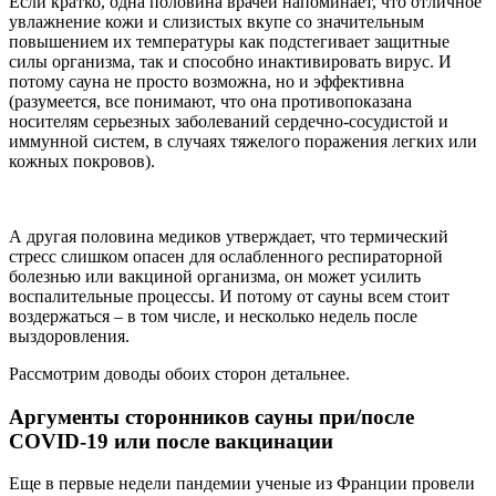
Если кратко, одна половина врачей напоминает, что отличное
увлажнение кожи и слизистых вкупе со значительным
повышением их температуры как подстегивает защитные
силы организма, так и способно инактивировать вирус. И
потому сауна не просто возможна, но и эффективна
(разумеется, все понимают, что она противопоказана
носителям серьезных заболеваний сердечно-сосудистой и
иммунной систем, в случаях тяжелого поражения легких или
кожных покровов).
А другая половина медиков утверждает, что термический
стресс слишком опасен для ослабленного респираторной
болезнью или вакциной организма, он может усилить
воспалительные процессы. И потому от сауны всем стоит
воздержаться – в том числе, и несколько недель после
выздоровления.
Рассмотрим доводы обоих сторон детальнее.
Аргументы сторонников сауны при/после
СOVID-19 или после вакцинации
Еще в первые недели пандемии ученые из Франции провели