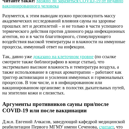
Читайте также:
Можно ли заразиться СOVID-19 от недавно
вакцинированного человека
Разумеется, к этим выводам нужно присовокупить массу
академических исследований влияния сауны на здоровье
прошлых лет и десятилетий – и не только в части успешного
термического действия против длинного ряда инфекционных
агентов, но и в части благотворного, стимулирующего
воздействия высокой температуры и влажности на иммунные
процессы, иммунный ответ на инфекции.
Так, давно уже
доказано на клеточном уровне
(по ссылке
смотрите также библиографию в конце статьи), что
экстремально высокие влажность и температура воздуха, а
также использование в саунах ароматерапии – работают как
триггер активизации и усиления иммунных и гормональных
процессов. В том числе, и в инфицированном или
вакцинированном организме: в полостях дыхательных путей,
на эпителии кожи и слизистых.
Аргументы противников сауны при/после
СOVID-19 или после вакцинации
Д.м.н. Евгений Ачкасов, заведующий кафедрой медицинской
реабилитации Первого МГМУ имени Сеченова,
считает
, что