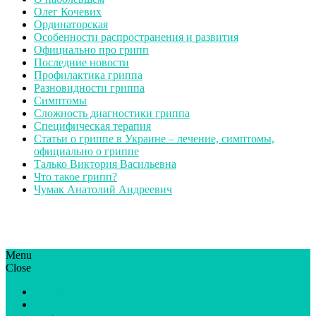
Олег Кочевих
Ординаторская
Особенности распространения и развития
Официально про грипп
Последние новости
Профилактика гриппа
Разновидности гриппа
Симптомы
Сложность диагностики гриппа
Специфическая терапия
Статьи о гриппе в Украине – лечение, симптомы,
официально о гриппе
Талько Виктория Васильевна
Что такое грипп?
Чумак Анатолий Андреевич
Menu
ГрипЮА: симптоми і лікування | Все про грип в Україні
Все про грип в Україні та Києві, профілактика грипу.
Close
Статьи
Новости