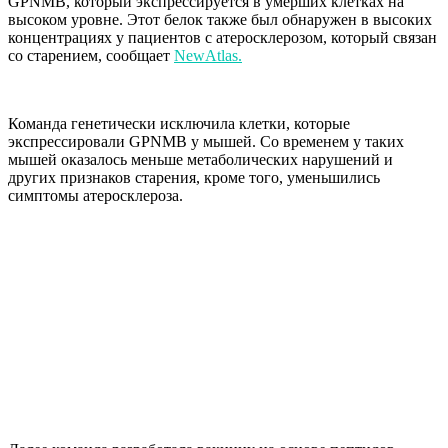
GPNMB, который экспрессируется в умерших клетках на
высоком уровне. Этот белок также был обнаружен в высоких
концентрациях у пациентов с атеросклерозом, который связан
со старением, сообщает
NewAtlas.
Команда генетически исключила клетки, которые
экспрессировали GPNMB у мышей. Со временем у таких
мышей оказалось меньше метаболических нарушений и
других признаков старения, кроме того, уменьшились
симптомы атеросклероза.