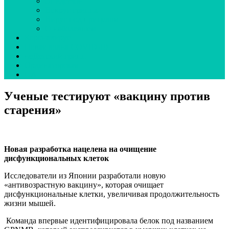
Эпидсезон
Вокруг гриппа
Вирус под прицелом
О наболевшем
Коронавирус
Новая волна COVID-19
неДетский грипп
Ординаторская
UA
Ученые тестируют «вакцину против
старения»
Новая разработка нацелена на очищение
дисфункциональных клеток
Исследователи из Японии разработали новую
«антивозрастную вакцину», которая очищает
дисфункциональные клетки, увеличивая продолжительность
жизни мышей.
Команда впервые идентифицировала белок под названием