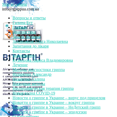
Skip to content
info@gpippua.com.ua
Вопросы и ответы
Галина Бут
Главная
Диагностика
Задати питання
Задорожная Ольга Николаевна
Запитання до лікаря
Контакты
Коронавирус
Кузнецова Лариса Владимировна
Лечение
Методы диагностики гриппа
Назаренко Александр
Назаренко Галина
Народные методы
Неспецифическая терапия гриппа
Новая волна COVID-19
Новости о гриппе в Украине – вирус под прицелом
Новости о гриппе в Украине – вокруг гриппа
Новости о гриппе в Украине – НеДетский грипп
Новости о гриппе в Украине – эпидсезон
О наболевшем