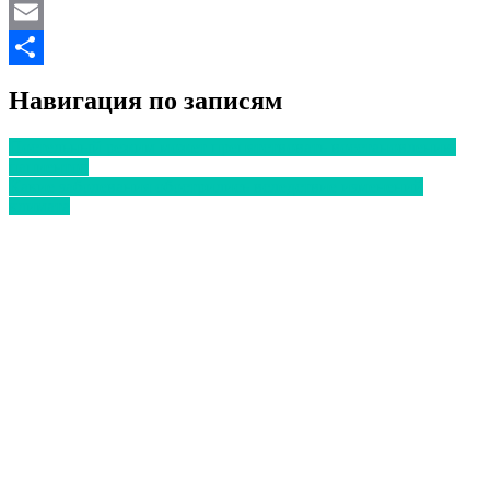
Twitter
Email
Отправить
Навигация по записям
Постельный режим может препятствовать восстановлению
пациентов
Какие заболевания обострились вследствие изменений
климата