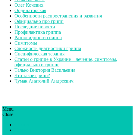
Олег Кочевих
Ординаторская
Особенности распространения и развития
Официально про грипп
Последние новости
Профилактика гриппа
Разновидности гриппа
Симптомы
Сложность диагностики гриппа
Специфическая терапия
Статьи о гриппе в Украине – лечение, симптомы,
официально о гриппе
Талько Виктория Васильевна
Что такое грипп?
Чумак Анатолий Андреевич
Menu
ГрипЮА: симптоми і лікування | Все про грип в Україні
Все про грип в Україні та Києві, профілактика грипу.
Close
Статьи
Новости