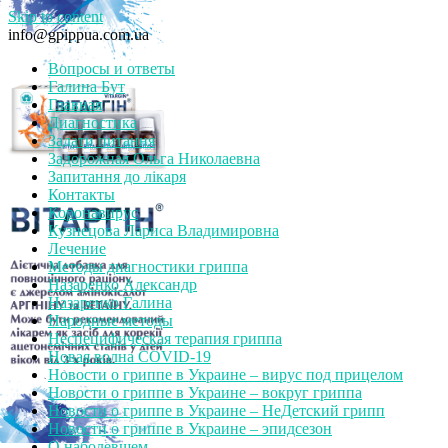
Skip to content
info@gpippua.com.ua
Вопросы и ответы
Галина Бут
Главная
Диагностика
Задати питання
Задорожная Ольга Николаевна
Запитання до лікаря
Контакты
Коронавирус
Кузнецова Лариса Владимировна
Лечение
Методы диагностики гриппа
Назаренко Александр
Назаренко Галина
Народные методы
Неспецифическая терапия гриппа
Новая волна COVID-19
Новости о гриппе в Украине – вирус под прицелом
Новости о гриппе в Украине – вокруг гриппа
Новости о гриппе в Украине – НеДетский грипп
Новости о гриппе в Украине – эпидсезон
О наболевшем