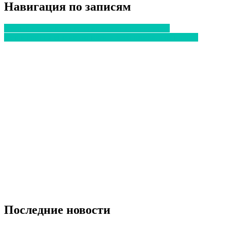
Навигация по записям
Взятый из приюта пес спас хозяина от инсульта
Сезон гриппа еще не окончен и чего ожидать от нового
Последние новости