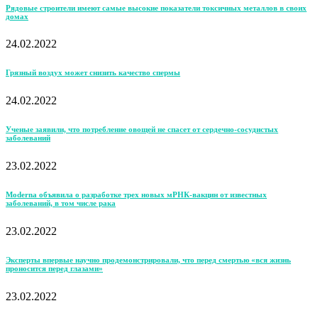
Рядовые строители имеют самые высокие показатели токсичных металлов в своих
домах
24.02.2022
Грязный воздух может снизить качество спермы
24.02.2022
Ученые заявили, что потребление овощей не спасет от сердечно-сосудистых
заболеваний
23.02.2022
Moderna объявила о разработке трех новых мРНК-вакцин от известных
заболеваний, в том числе рака
23.02.2022
Эксперты впервые научно продемонстрировали, что перед смертью «вся жизнь
проносится перед глазами»
23.02.2022