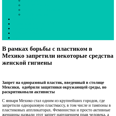
Эпидсезон
Вокруг гриппа
Вирус под прицелом
О наболевшем
Коронавирус
Новая волна COVID-19
неДетский грипп
Ординаторская
UA
В рамках борьбы с пластиком в
Мехико запретили некоторые средства
женской гигиены
Запрет на одноразовый пластик, введенный в столице
Мексики, одобрили защитники окружающей среды, но
раскритиковали активисты
С января Мехико стал одним из крупнейших городов, где
запретили одноразовую пластмассу, в том числе и тампоны в
пластиковых аппликаторах. Феминистки и просто активные
женщины назвали этот запрет нарушением прав человека, а