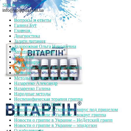
Skip to content
info@gpippua.com.ua
Вопросы и ответы
Галина Бут
Главная
Диагностика
Задати питання
Задорожная Ольга Николаевна
Запитання до лікаря
Контакты
Коронавирус
Кузнецова Лариса Владимировна
Лечение
Методы диагностики гриппа
Назаренко Александр
Назаренко Галина
Народные методы
Неспецифическая терапия гриппа
Новая волна COVID-19
Новости о гриппе в Украине – вирус под прицелом
Новости о гриппе в Украине – вокруг гриппа
Новости о гриппе в Украине – НеДетский грипп
Новости о гриппе в Украине – эпидсезон
О наболевшем