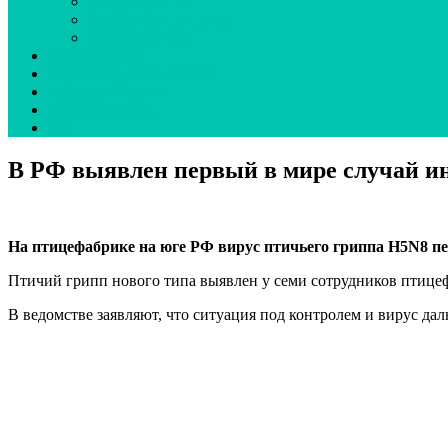
Вокруг гриппа
Вирус под прицелом
О наболевшем
Коронавирус
Новая волна COVID-19
неДетский грипп
Ординаторская
UA
В РФ выявлен первый в мире случай и
На птицефабрике на юге РФ вирус птичьего гриппа H5N8 пе
Птичий грипп нового типа выявлен у семи сотрудников птицеф
В ведомстве заявляют, что ситуация под контролем и вирус дал