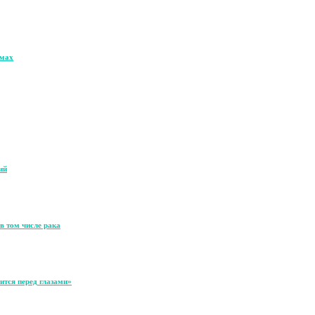
омах
ий
в том числе рака
ится перед глазами»