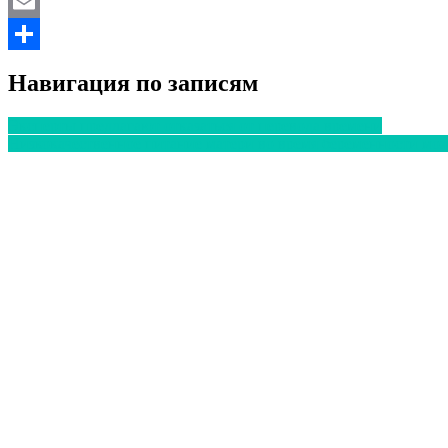
Twitter
Email
Отправить
Навигация по записям
Эксперты предлагают отказаться от перевода времени
Низкокачественное питание матери во время беременности мо