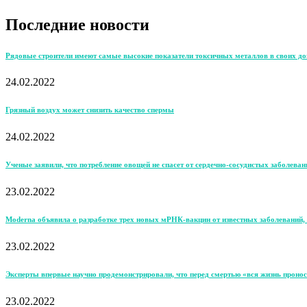
Последние новости
Рядовые строители имеют самые высокие показатели токсичных металлов в своих д
24.02.2022
Грязный воздух может снизить качество спермы
24.02.2022
Ученые заявили, что потребление овощей не спасет от сердечно-сосудистых заболеван
23.02.2022
Moderna объявила о разработке трех новых мРНК-вакцин от известных заболеваний, 
23.02.2022
Эксперты впервые научно продемонстрировали, что перед смертью «вся жизнь пронос
23.02.2022