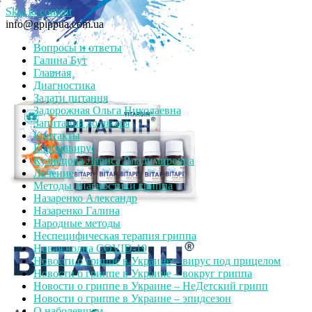
Skip to content
info@gpippua.com.ua
Вопросы и ответы
Галина Бут
Главная
Диагностика
Задати питання
Задорожная Ольга Николаевна
Запитання до лікаря
Контакты
Коронавирус
Кузнецова Лариса Владимировна
Лечение
Методы диагностики гриппа
Назаренко Александр
Назаренко Галина
Народные методы
Неспецифическая терапия гриппа
Новая волна COVID-19
Новости о гриппе в Украине – вирус под прицелом
Новости о гриппе в Украине – вокруг гриппа
Новости о гриппе в Украине – НеДетский грипп
Новости о гриппе в Украине – эпидсезон
О наболевшем