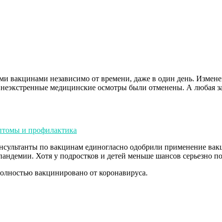
 вакцинами независимо от времени, даже в один день. Изменен
е неэкстренные медицинские осмотры были отменены. А любая з
птомы и профилактика
нсультанты по вакцинам единогласно одобрили применение вакцин
демии. Хотя у подростков и детей меньше шансов серьезно пос
олностью вакцинировано от коронавируса.