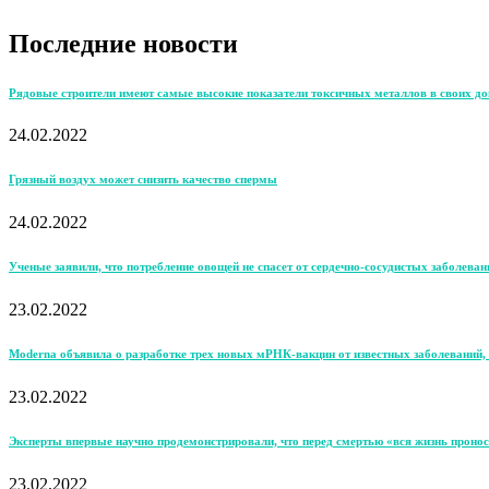
Последние новости
Рядовые строители имеют самые высокие показатели токсичных металлов в своих д
24.02.2022
Грязный воздух может снизить качество спермы
24.02.2022
Ученые заявили, что потребление овощей не спасет от сердечно-сосудистых заболеван
23.02.2022
Moderna объявила о разработке трех новых мРНК-вакцин от известных заболеваний, 
23.02.2022
Эксперты впервые научно продемонстрировали, что перед смертью «вся жизнь пронос
23.02.2022