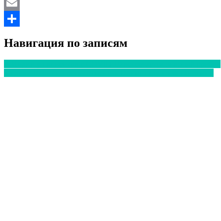
Twitter
Email
Отправить
Навигация по записям
В Индии у пациентов с COVID-19 встречается опасный грибок
Медики Японии просят отменить Олимпиаду из-за пандемии