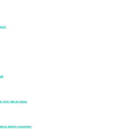
омах
ий
в том числе рака
ится перед глазами»