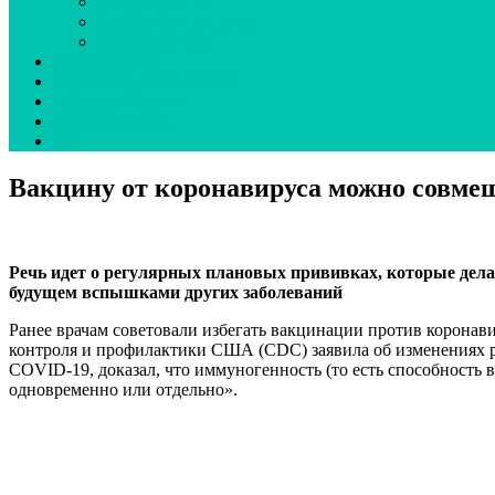
Вокруг гриппа
Вирус под прицелом
О наболевшем
Коронавирус
Новая волна COVID-19
неДетский грипп
Ординаторская
UA
Вакцину от коронавируса можно совме
Речь идет о регулярных плановых прививках, которые дела
будущем вспышками других заболеваний
Ранее врачам советовали избегать вакцинации против коронави
контроля и профилактики США (CDC) заявила об изменениях р
COVID-19, доказал, что иммуногенность (то есть способность
одновременно или отдельно».