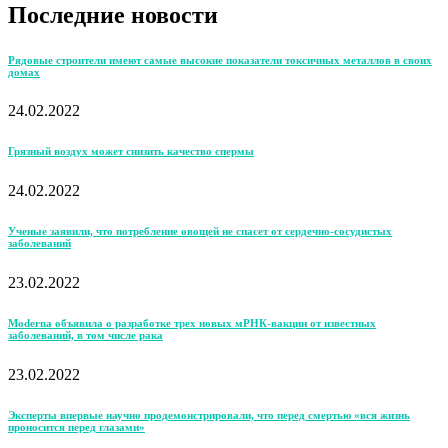
Последние новости
Рядовые строители имеют самые высокие показатели токсичных металлов в своих
домах
24.02.2022
Грязный воздух может снизить качество спермы
24.02.2022
Ученые заявили, что потребление овощей не спасет от сердечно-сосудистых
заболеваний
23.02.2022
Moderna объявила о разработке трех новых мРНК-вакцин от известных
заболеваний, в том числе рака
23.02.2022
Эксперты впервые научно продемонстрировали, что перед смертью «вся жизнь
проносится перед глазами»