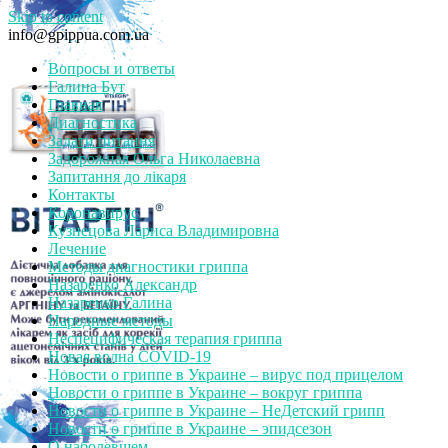
Skip to content
info@gpippua.com.ua
Вопросы и ответы
Галина Бут
Главная
Диагностика
Задати питання
Задорожная Ольга Николаевна
Запитання до лікаря
Контакты
Коронавирус
Кузнецова Лариса Владимировна
Лечение
Методы диагностики гриппа
Назаренко Александр
Назаренко Галина
Народные методы
Неспецифическая терапия гриппа
Новая волна COVID-19
Новости о гриппе в Украине – вирус под прицелом
Новости о гриппе в Украине – вокруг гриппа
Новости о гриппе в Украине – НеДетский грипп
Новости о гриппе в Украине – эпидсезон
О наболевшем