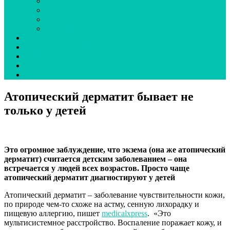
Эпидсезон
Вокруг гриппа
Вирус под прицелом
О наболевшем
Коронавирус
Новая волна COVID-19
неДетский грипп
Ординаторская
UA
Атопический дерматит бывает не
только у детей
Это огромное заблуждение, что экзема (она же атопический
дерматит) считается детским заболеванием – она
встречается у людей всех возрастов. Просто чаще
атопический дерматит диагностируют у детей
Атопический дерматит – заболевание чувствительности кожи,
по природе чем-то схоже на астму, сенную лихорадку и
пищевую аллергию, пишет
medicalxpress
.
«Это
мультисистемное расстройство. Воспаление поражает кожу, и