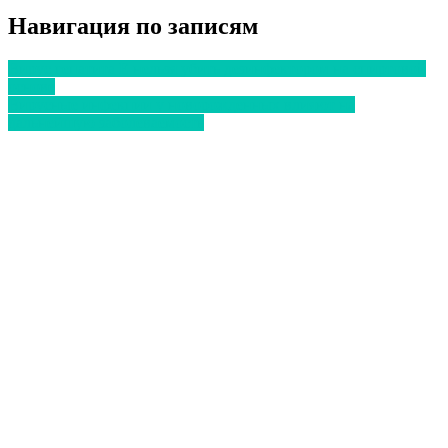
Отправить
Навигация по записям
Вирус гепатита Е нельзя убить дезинфектором на спиртовой
основе
Вирусные инфекции у новорожденных влияют на
дальнейшую заболеваемость