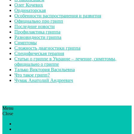
Олег Кочевих
Ординаторская
Особенности распространения и развития
Официально про грипп
Последние новости
Профилактика гриппа
Разновидности гриппа
Симптомы
Сложность диагностики гриппа
Специфическая терапия
Статьи о гриппе в Украине – лечение, симптомы,
официально о гриппе
Талько Виктория Васильевна
Что такое грипп?
Чумак Анатолий Андреевич
Menu
ГрипЮА: симптоми і лікування | Все про грип в Україні
Все про грип в Україні та Києві, профілактика грипу.
Close
Статьи
Новости