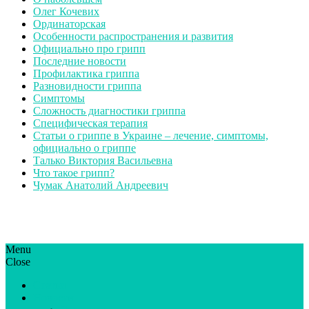
Олег Кочевих
Ординаторская
Особенности распространения и развития
Официально про грипп
Последние новости
Профилактика гриппа
Разновидности гриппа
Симптомы
Сложность диагностики гриппа
Специфическая терапия
Статьи о гриппе в Украине – лечение, симптомы,
официально о гриппе
Талько Виктория Васильевна
Что такое грипп?
Чумак Анатолий Андреевич
Menu
ГрипЮА: симптоми і лікування | Все про грип в Україні
Все про грип в Україні та Києві, профілактика грипу.
Close
Статьи
Новости