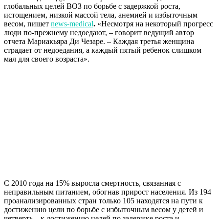
глобальных целей ВОЗ по борьбе с задержкой роста,
истощением, низкой массой тела, анемией и избыточным
весом, пишет
news-medical
.
«Несмотря на некоторый прогресс
люди по-прежнему недоедают, – говорит ведущий автор
отчета Мариакьяра Ди Чезаре. – Каждая третья женщина
страдает от недоедания, а каждый пятый ребенок слишком
мал для своего возраста».
С 2010 года на 15% выросла смертность, связанная с
неправильным питанием, обогнав прирост населения. Из 194
проанализированных стран только 105 находятся на пути к
достижению цели по борьбе с избыточным весом у детей и
четверть – к достижению целей по задержке роста и