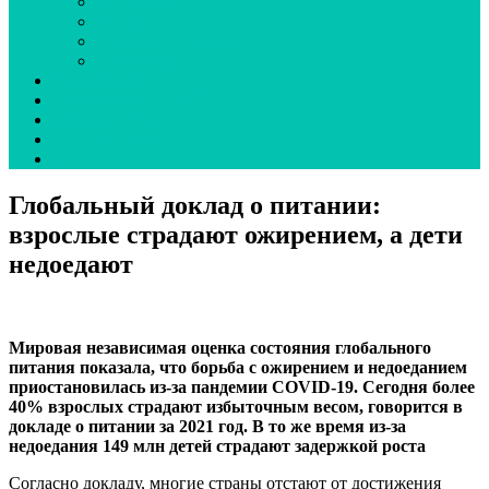
Эпидсезон
Вокруг гриппа
Вирус под прицелом
О наболевшем
Коронавирус
Новая волна COVID-19
неДетский грипп
Ординаторская
UA
Глобальный доклад о питании:
взрослые страдают ожирением, а дети
недоедают
Мировая независимая оценка состояния глобального
питания показала, что борьба с ожирением и недоеданием
приостановилась из-за пандемии COVID-19. Сегодня более
40% взрослых страдают избыточным весом, говорится в
докладе о питании за 2021 год. В то же время из-за
недоедания 149 млн детей страдают задержкой роста
Согласно докладу, многие страны отстают от достижения