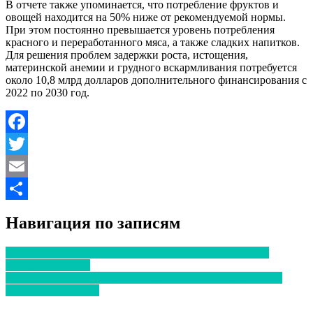
В отчете также упоминается, что потребление фруктов и
овощей находится на 50% ниже от рекомендуемой нормы.
При этом постоянно превышается уровень потребления
красного и переработанного мяса, а также сладких напитков.
Для решения проблем задержки роста, истощения,
материнской анемии и грудного вскармливания потребуется
около 10,8 млрд долларов дополнительного финансирования с
2022 по 2030 год.
Facebook
Twitter
Email
Отправить
Навигация по записям
Австралия обнародовала топ-10 самых выписываемых
лекарств в стране
Вирусы никуда не исчезают. Сезонными ОРВИ есть риск
болеть круглый год