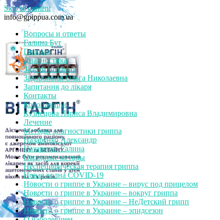
Skip to content
info@gpippua.com.ua
Вопросы и ответы
Галина Бут
Главная
Диагностика
Задати питання
Задорожная Ольга Николаевна
Запитання до лікаря
Контакты
Коронавирус
Кузнецова Лариса Владимировна
Лечение
Методы диагностики гриппа
Назаренко Александр
Назаренко Галина
Народные методы
Неспецифическая терапия гриппа
Новая волна COVID-19
Новости о гриппе в Украине – вирус под прицелом
Новости о гриппе в Украине – вокруг гриппа
Новости о гриппе в Украине – НеДетский грипп
Новости о гриппе в Украине – эпидсезон
О наболевшем