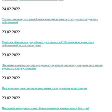
24.02.2022
Ученые заявили, что потребление овощей не спасет от сердечно-сосудистых
заболеваний
23.02.2022
Moderna объявила о разработке трех новых мРНК-вакцин от известных
заболеваний, в том числе рака
23.02.2022
Эксперты впервые научно продемонстрировали, что перед смертью «вся жизнь
проносится перед глазами»
23.02.2022
Оказывается, мозг космонавтов меняется в условиях невесомости
23.02.2022
Причиной выкидыша может быть изменение вагинальных бактерий