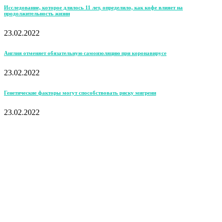
Исследование, которое длилось 11 лет, определило, как кофе влияет на
продолжительность жизни
23.02.2022
Англия отменяет обязательную самоизоляцию при коронавирусе
23.02.2022
Генетические факторы могут способствовать риску мигрени
23.02.2022