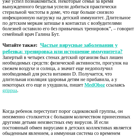
уже успел познакомиться. Некоторые семьи за время
вынужденного безделья успели добиться практически
стерильной чистоты в доме, что еще больше снизило
инфекционную нагрузку на детский иммунитет. Длительное
по детским меркам затишье в контактах с возбудителями
болезней оставило его без привычных тренировок”, – говорит
семейный врач Галина Бут.
Частые вирусные заболевания у
Читайте также:
ребенка: тренировка или истощение иммунитета?
Запертый в четырех стенах детский организм был лишен
необходимых средств: физической активности, прогулок на
свежем воздухе и солнца, а значит еще недополучил
необходимый для роста витамин D. Получается, что
длительная изоляция здоровья детям не прибавила, а у
некоторых его еще и ухудшила, пишет
MedOboz
ссылаясь
grippua
.
Когда ребенок переступит порог садиковской группы, он
неизменно столкнется с большим количеством принесенных
другими детьми неизвестных ему вирусов. И если
постоянный обмен вирусами в детских коллективах является
обыденным явлением, а иммунная система со временем