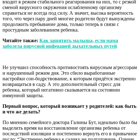
входит в режим стабильного реагирования на них, то с резкой
сменой вирусного окружения ослабленному организму
справиться не всегда под силу. А значит, высока вероятность
того, что через пару дней многие родители будут вынуждены
продолжить пребывание дома, только теперь в связи с
простудным заболеванием ребенка.
Читайте также:
Как защитить малыша, если мама
заболела вирусной инфекцией дыхательных путей
Не улучшил способность противостоять вирусным агрессорам
и нарушенный режим дня. Это сбило выработанные
настройки сон-бодрствование, к которым придётся экстренно
возвращаться в саду. А это дополнительный стресс для
ребенка, который негативно сказывается на состоянии
иммунной защиты.
Первый вопрос, который возникает у родителей: как быть
и что же делать?
По мнению семейного доктора Галины Бут, идеально было бы
выделить время на восстановление организма ребенка от
последствий изоляции и постепенно вернуть его в привычное
русло: “Экстренно ребенка к садику не подготовишь. Одним