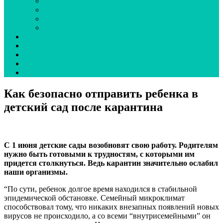
Эпидсезон
Вокруг гриппа
Вирус под прицелом
О наболевшем
Коронавирус
Новая волна COVID-19
неДетский грипп
Ординаторская
UA
Как безопасно отправить ребенка в
детский сад после карантина
С 1 июня детские сады возобновят свою работу.
Родителям
нужно быть готовыми к трудностям, с которыми им
придется столкнуться. Ведь карантин значительно ослабил
наши организмы.
“По сути, ребенок долгое время находился в стабильной
эпидемической обстановке. Семейный микроклимат
способствовал тому, что никаких внезапных появлений новых
вирусов не происходило, а со всеми “внутрисемейными” он