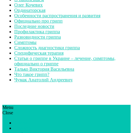
Олег Кочевих
Ординаторская
Особенности распространения и развития
Официально про грипп
Последние новости
Профилактика гриппа
Разновидности гриппа
Симптомы
Сложность диагностики гриппа
Специфическая терапия
Статьи о гриппе в Украине – лечение, симптомы,
официально о гриппе
Талько Виктория Васильевна
Что такое грипп?
Чумак Анатолий Андреевич
Menu
ГрипЮА: симптоми і лікування | Все про грип в Україні
Все про грип в Україні та Києві, профілактика грипу.
Close
Статьи
Новости