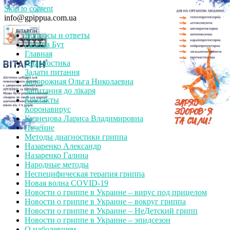
Skip to content
info@gpippua.com.ua
Вопросы и ответы
Галина Бут
Главная
Диагностика
Задати питання
Задорожная Ольга Николаевна
Запитання до лікаря
Контакты
Коронавирус
Кузнецова Лариса Владимировна
Лечение
Методы диагностики гриппа
Назаренко Александр
Назаренко Галина
Народные методы
Неспецифическая терапия гриппа
Новая волна COVID-19
Новости о гриппе в Украине – вирус под прицелом
Новости о гриппе в Украине – вокруг гриппа
Новости о гриппе в Украине – НеДетский грипп
Новости о гриппе в Украине – эпидсезон
О наболевшем