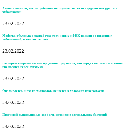
Ученые заявили, что потребление овощей не спасет от сердечно-сосудистых
заболеваний
23.02.2022
Moderna объявила о разработке трех новых мРНК-вакцин от известных
заболеваний, в том числе рака
23.02.2022
Эксперты впервые научно продемонстрировали, что перед смертью «вся жизнь
проносится перед глазами»
23.02.2022
Оказывается, мозг космонавтов меняется в условиях невесомости
23.02.2022
Причиной выкидыша может быть изменение вагинальных бактерий
23.02.2022