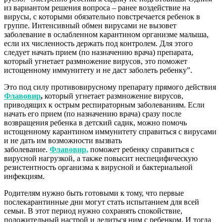
из вариантом решения вопроса – ранее воздействие на
вирусы, с которыми обязательно повстречается ребенок в
группе. Интенсивный обмен вирусами не вызовет
заболевание в ослабленном карантином организме малыша,
если их численность держать под контролем. Для этого
следует начать прием (по назначению врача) препарата,
который угнетает размножение вирусов, это поможет
истощенному иммунитету и не даст заболеть ребенку”.
Это под силу противовирусному препарату прямого действия
Флавовир
,
который угнетает размножение вирусов,
приводящих к острым респираторным заболеваниям. Если
начать его прием (по назначению врача) сразу после
возвращения ребенка в детский садик, можно помочь
истощенному карантином иммунитету справиться с вирусами
и не дать им возможности вызвать
заболевание.
Флавовир,
поможет ребенку справиться с
вирусной нагрузкой, а также повысит неспецифическую
резистентность организма к вирусной и бактериальной
инфекциям.
Родителям нужно быть готовыми к тому, что первые
послекарантинные дни могут стать испытанием для всей
семьи. В этот период нужно сохранять спокойствие,
положительный настрой и делиться ним с ребенком. И тогда