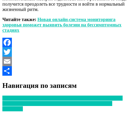
получится преодолеть все трудности и войти в нормальный
жизненный ритм.
Читайте также:
Новая онлайн-система мониторинга
здоровья поможет выявить болезни на бессимптомных
стадиях
Facebook
Twitter
Email
Отправить
Навигация по записям
Мужчины больше страдают от одиночества, чем женщины
В США дроны доставляют медицинские препараты в
больницы