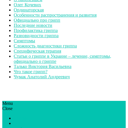
Олег Кочевих
Ординаторская
Особенности распространения и развития
Официально про грипп
Последние новости
Профилактика гриппа
Разновидности гриппа
Симптомы
Сложность диагностики гриппа
Специфическая терапия
Статьи о гриппе в Украине – лечение, симптомы,
официально о гриппе
Талько Виктория Васильевна
Что такое грипп?
Чумак Анатолий Андреевич
Menu
ГрипЮА: симптоми і лікування | Все про грип в Україні
Все про грип в Україні та Києві, профілактика грипу.
Close
Статьи
Новости