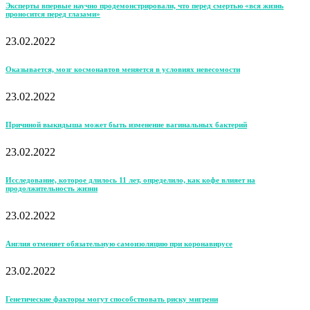
Эксперты впервые научно продемонстрировали, что перед смертью «вся жизнь
проносится перед глазами»
23.02.2022
Оказывается, мозг космонавтов меняется в условиях невесомости
23.02.2022
Причиной выкидыша может быть изменение вагинальных бактерий
23.02.2022
Исследование, которое длилось 11 лет, определило, как кофе влияет на
продолжительность жизни
23.02.2022
Англия отменяет обязательную самоизоляцию при коронавирусе
23.02.2022
Генетические факторы могут способствовать риску мигрени