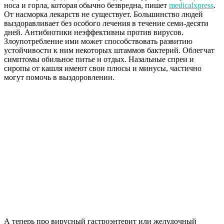
носа и горла, которая обычно безвредна, пишет
medicalxpress
.
От насморка лекарств не существует. Большинство людей
выздоравливает без особого лечения в течение семи-десяти
дней. Антибиотики неэффективны против вирусов.
Злоупотребление ими может способствовать развитию
устойчивости к ним некоторых штаммов бактерий. Облегчат
симптомы обильное питье и отдых. Назальные спреи и
сиропы от кашля имеют свои плюсы и минусы, частично
могут помочь в выздоровлении.
А теперь про вирусный гастроэнтерит или желудочный