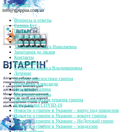
Skip to content
info@gpippua.com.ua
Вопросы и ответы
Галина Бут
Главная
Диагностика
Задати питання
Задорожная Ольга Николаевна
Запитання до лікаря
Контакты
Коронавирус
Кузнецова Лариса Владимировна
Лечение
Методы диагностики гриппа
Назаренко Александр
Назаренко Галина
Народные методы
Неспецифическая терапия гриппа
Новая волна COVID-19
Новости о гриппе в Украине – вирус под прицелом
Новости о гриппе в Украине – вокруг гриппа
Новости о гриппе в Украине – НеДетский грипп
Новости о гриппе в Украине – эпидсезон
О наболевшем