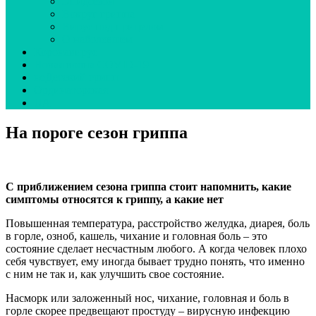
Эпидсезон
Вокруг гриппа
Вирус под прицелом
О наболевшем
Коронавирус
Новая волна COVID-19
неДетский грипп
Ординаторская
UA
На пороге сезон гриппа
С приближением сезона гриппа стоит напомнить, какие
симптомы относятся к гриппу, а какие нет
Повышенная температура, расстройство желудка, диарея, боль
в горле, озноб, кашель, чихание и головная боль – это
состояние сделает несчастным любого. А когда человек плохо
себя чувствует, ему иногда бывает трудно понять, что именно
с ним не так и, как улучшить свое состояние.
Насморк или заложенный нос, чихание, головная и боль в
горле скорее предвещают простуду – вирусную инфекцию