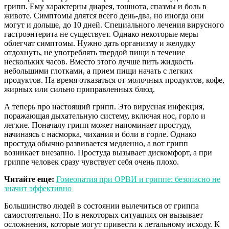
грипп. Ему характерны диарея, тошнота, спазмы и боль в
животе. Симптомы длятся всего день-два, но иногда они
могут и дольше, до 10 дней. Специального лечения вирусного
гастроэнтерита не существует. Однако некоторые меры
облегчат симптомы. Нужно дать организму и желудку
отдохнуть, не употреблять твердой пищи в течение
нескольких часов. Вместо этого лучше пить жидкость
небольшими глотками, а прием пищи начать с легких
продуктов. На время отказаться от молочных продуктов, кофе,
жирных или сильно приправленных блюд.
А теперь про настоящий грипп. Это вирусная инфекция,
поражающая дыхательную систему, включая нос, горло и
легкие. Поначалу грипп может напоминает простуду,
начинаясь с насморка, чихания и боли в горле. Однако
простуда обычно развивается медленно, а вот грипп
возникает внезапно. Простуда вызывает дискомфорт, а при
гриппе человек сразу чувствует себя очень плохо.
Читайте еще:
Гомеопатия при ОРВИ и гриппе: безопасно не
значит эффективно
Большинство людей в состоянии вылечиться от гриппа
самостоятельно. Но в некоторых ситуациях он вызывает
осложнения, которые могут привести к летальному исходу. К