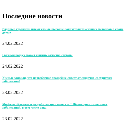
Последние новости
Рядовые строители имеют самые высокие показатели токсичных металлов в своих
домах
24.02.2022
Грязный воздух может снизить качество спермы
24.02.2022
Ученые заявили, что потребление овощей не спасет от сердечно-сосудистых
заболеваний
23.02.2022
Moderna объявила о разработке трех новых мРНК-вакцин от известных
заболеваний, в том числе рака
23.02.2022