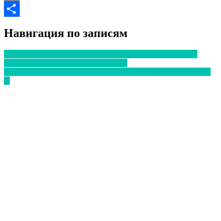
Email
Отправить
Навигация по записям
Такого не было со времен Второй мировой: коронавирус
сократил продолжительность жизни
Если пить много кофе, может возникнуть дефицит витамина
D