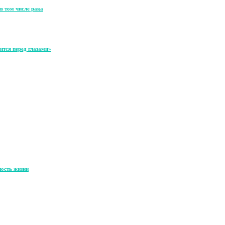
в том числе рака
ится перед глазами»
ность жизни