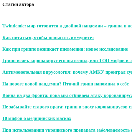
Статьи автора
Twindemic: мир готовится к двойной пандемии – гриппа и 
Как питаться, чтобы повысить иммунитет
Как при гриппе возникает пневмония: новое исследование
Грипп исчез, коронавирус его вытеснил, или ТОП мифов в 
Антимонопольная вирусология: почему АМКУ проиграл суд
На пороге новой пандемии? Птичий грипп напомнил о себе
Война на два фронта: пока мы отбиваем атаку коронавируса
Не забывайте старого врага: грипп в эпоху коронавирусов с
10 мифов о медицинских масках
При использовании украинского препарата заболеваемость