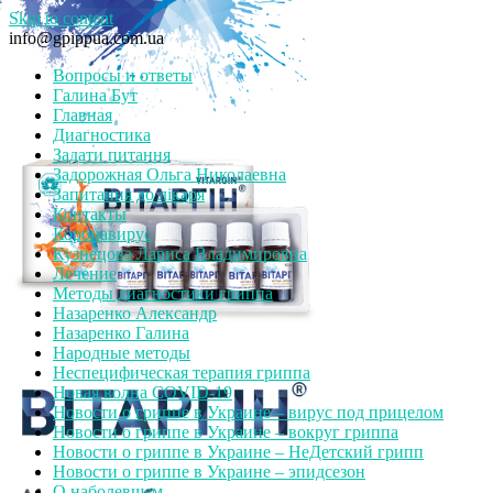
Skip to content
info@gpippua.com.ua
Вопросы и ответы
Галина Бут
Главная
Диагностика
Задати питання
Задорожная Ольга Николаевна
Запитання до лікаря
Контакты
Коронавирус
Кузнецова Лариса Владимировна
Лечение
Методы диагностики гриппа
Назаренко Александр
Назаренко Галина
Народные методы
Неспецифическая терапия гриппа
Новая волна COVID-19
Новости о гриппе в Украине – вирус под прицелом
Новости о гриппе в Украине – вокруг гриппа
Новости о гриппе в Украине – НеДетский грипп
Новости о гриппе в Украине – эпидсезон
О наболевшем