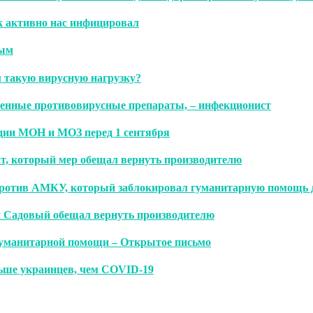
к активно нас инфицировал
ным
м такую вирусную нагрузку?
твенные противовирусные препараты, – инфекционист
ации МОН и МОЗ перед 1 сентября
ат, который мер обещал вернуть производителю
против АМКУ, который заблокировал гуманитарную помощь 
й Садовый обещал вернуть производителю
 гуманитарной помощи – Открытое письмо
льше украинцев, чем СOVID-19