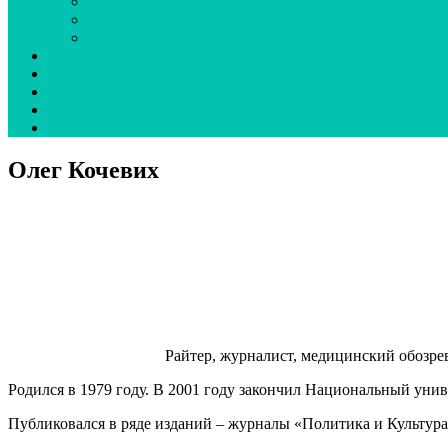
Вокруг гриппа
Вирус под прицелом
О наболевшем
Коронавирус
Новая волна COVID-19
неДетский грипп
Ординаторская
UA
Олег Кочевих
Райтер, журналист, медицинский обозрев
Родился в 1979 году. В 2001 году закончил Национальный унив
Публиковался в ряде изданий – журналы «Политика и Культура» (