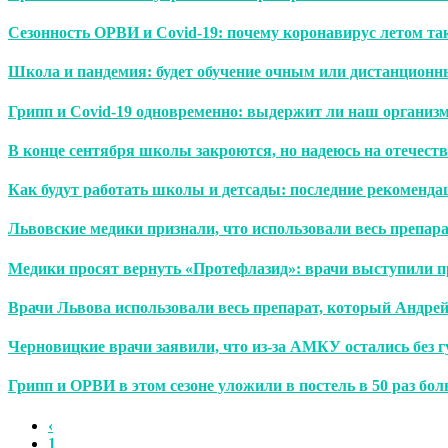
Сезонность ОРВИ и Covid-19: почему коронавирус летом та
Школа и пандемия: будет обучение очным или дистанцион
Грипп и Сovid-19 одновременно: выдержит ли наш организ
В конце сентября школы закроются, но надеюсь на отечес
Как будут работать школы и детсады: последние рекоменд
Львовские медики признали, что использовали весь препар
Медики просят вернуть «Протефлазид»: врачи выступили 
Врачи Львова использовали весь препарат, который Андре
Черновицкие врачи заявили, что из-за АМКУ остались без
Грипп и ОРВИ в этом сезоне уложили в постель в 50 раз бо
‹
1