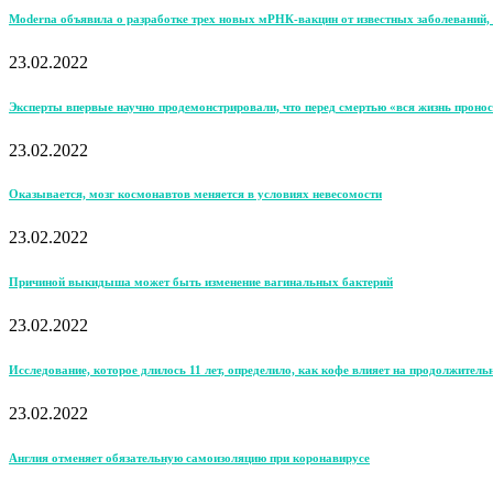
Moderna объявила о разработке трех новых мРНК-вакцин от известных заболеваний, 
23.02.2022
Эксперты впервые научно продемонстрировали, что перед смертью «вся жизнь пронос
23.02.2022
Оказывается, мозг космонавтов меняется в условиях невесомости
23.02.2022
Причиной выкидыша может быть изменение вагинальных бактерий
23.02.2022
Исследование, которое длилось 11 лет, определило, как кофе влияет на продолжитель
23.02.2022
Англия отменяет обязательную самоизоляцию при коронавирусе