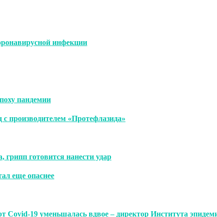
коронавирусной инфекции
эпоху пандемии
 с производителем «Протефлазида»
, грипп готовится нанести удар
тал еще опаснее
 от Covid-19 уменьшалась вдвое – директор Института эпид