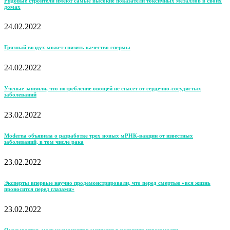
Рядовые строители имеют самые высокие показатели токсичных металлов в своих
домах
24.02.2022
Грязный воздух может снизить качество спермы
24.02.2022
Ученые заявили, что потребление овощей не спасет от сердечно-сосудистых
заболеваний
23.02.2022
Moderna объявила о разработке трех новых мРНК-вакцин от известных
заболеваний, в том числе рака
23.02.2022
Эксперты впервые научно продемонстрировали, что перед смертью «вся жизнь
проносится перед глазами»
23.02.2022