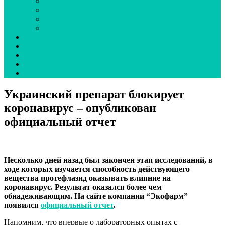
Эпидсезон
Вокруг гриппа
Вирус под прицелом
О наболевшем
Коронавирус
Новая волна COVID-19
неДетский грипп
Ординаторская
UA
Украинский препарат блокирует
коронавирус – опубликован
официальный отчет
Несколько дней назад был закончен этап исследований, в
ходе которых изучается способность действующего
вещества протефлазид оказывать влияние на
коронавирус. Результат оказался более чем
обнадеживающим. На сайте компании “Экофарм”
появился
официальный отчет
.
Напомним, что впервые о лабораторных опытах с