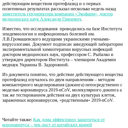
действующим веществом протефлазид и о первых
позитивных результатах рассказал несколько недель назад
заместитель гендиректора компании «Экофарм», доктор
медицинских наук Александр Гриневич
.
Известно, что исследования проводились на базе Института
эпидемиологии и инфекционных болезней им.
Л.В.Громашевского ведущими украинскими учеными-
вирусологами. Документ подписан заведующей лаборатории
экспериментальной химиотерапии вирусных инфекций
доктором медицинских наук, профессором С. Рыбалко и
утвержден директором Института – членкором Академии
меднаук Украины В. Задорожной.
Из документа понятно, что действие действующего вещества
протефлазид изучалось по двум направлениям – методом
компьютерного моделирования (докинга) непосредственно с
моделью коронавируса 2019-nCoV, молекулярного докинга а
так же тестированием действия на двух культурах клеток,
зараженных коронавирусом, «родственным» 2019-nCoV.
Читайте также:
Как дома эффективно защититься от
коронавируса – чек-лист от китайских врачей