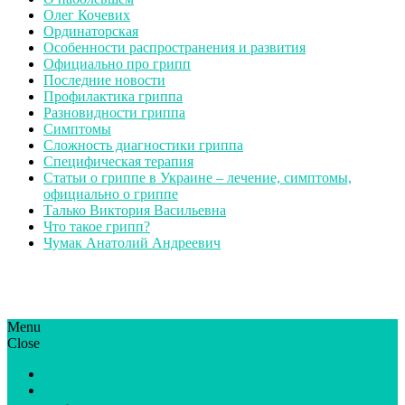
Олег Кочевих
Ординаторская
Особенности распространения и развития
Официально про грипп
Последние новости
Профилактика гриппа
Разновидности гриппа
Симптомы
Сложность диагностики гриппа
Специфическая терапия
Статьи о гриппе в Украине – лечение, симптомы,
официально о гриппе
Талько Виктория Васильевна
Что такое грипп?
Чумак Анатолий Андреевич
Menu
ГрипЮА: симптоми і лікування | Все про грип в Україні
Все про грип в Україні та Києві, профілактика грипу.
Close
Статьи
Новости