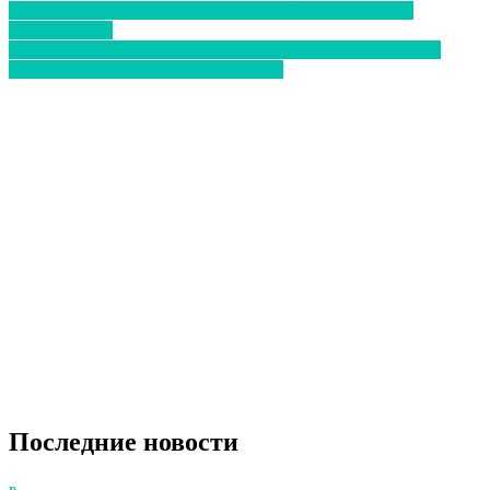
Ученые: обладатели II группы крови более уязвимы к
коронавирусу
Вейпинг нарушает микрофлору полости рта, провоцируя
кариес и пародонтоз – исследование
Последние новости