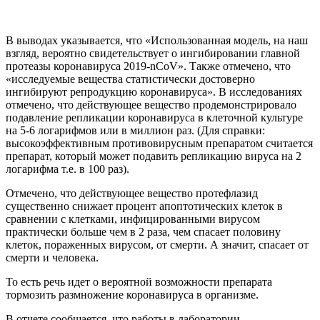
В выводах указывается, что «Использованная модель, на наш
взгляд, вероятно свидетельствует о ингибировании главной
протеазы коронавируса 2019-nCoV». Также отмечено, что
«исследуемые вещества статистически достоверно
ингибируют репродукцию коронавируса». В исследованиях
отмечено, что действующее вещество продемонстрировало
подавление репликации коронавируса в клеточной культуре
на 5-6 логарифмов или в миллион раз. (Для справки:
высокоэффективным противовирусным препаратом считается
препарат, который может подавить репликацию вируса на 2
логарифма т.е. в 100 раз).
Отмечено, что действующее вещество протефлазид
существенно снижает процент апоптотических клеток в
сравнении с клетками, инфицированными вирусом
практически больше чем в 2 раза, чем спасает половину
клеток, пораженных вирусом, от смерти. А значит, спасает от
смерти и человека.
То есть речь идет о вероятной возможности препарата
тормозить размножение коронавируса в организме.
В отчете сообщается, что работы в лаборатории