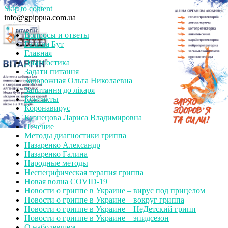
Skip to content
info@gpippua.com.ua
Вопросы и ответы
Галина Бут
Главная
Диагностика
Задати питання
Задорожная Ольга Николаевна
Запитання до лікаря
Контакты
Коронавирус
Кузнецова Лариса Владимировна
Лечение
Методы диагностики гриппа
Назаренко Александр
Назаренко Галина
Народные методы
Неспецифическая терапия гриппа
Новая волна COVID-19
Новости о гриппе в Украине – вирус под прицелом
Новости о гриппе в Украине – вокруг гриппа
Новости о гриппе в Украине – НеДетский грипп
Новости о гриппе в Украине – эпидсезон
О наболевшем