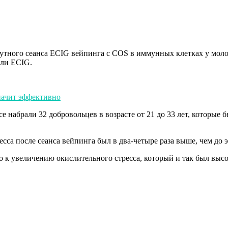
утного сеанса ECIG вейпинга с COS в иммунных клетках у моло
или ECIG.
начит эффективно
набрали 32 добровольцев в возрасте от 21 до 33 лет, которые 
сса после сеанса вейпинга был в два-четыре раза выше, чем до 
о к увеличению окислительного стресса, который и так был выс