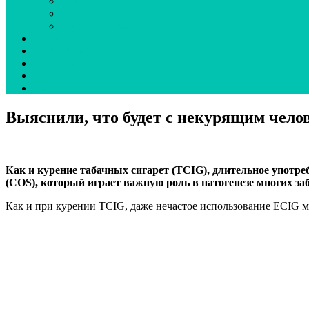
Вокруг гриппа
Вирус под прицелом
О наболевшем
Коронавирус
Новая волна COVID-19
неДетский грипп
Ординаторская
UA
Выяснили, что будет с некурящим челов
Как и курение табачных сигарет (TCIG), длительное упот
(COS), который играет важную роль в патогенезе многих за
Как и при курении TCIG, даже нечастое использование ECIG м