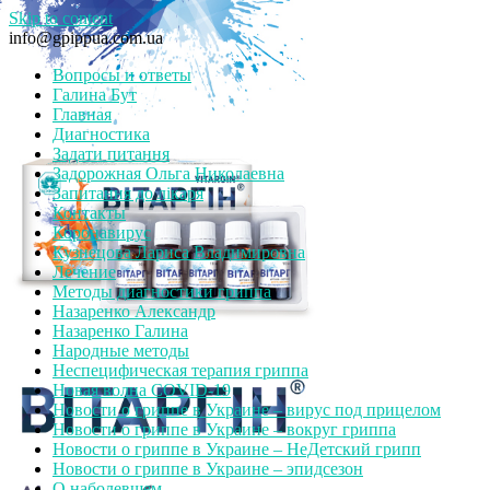
Skip to content
info@gpippua.com.ua
Вопросы и ответы
Галина Бут
Главная
Диагностика
Задати питання
Задорожная Ольга Николаевна
Запитання до лікаря
Контакты
Коронавирус
Кузнецова Лариса Владимировна
Лечение
Методы диагностики гриппа
Назаренко Александр
Назаренко Галина
Народные методы
Неспецифическая терапия гриппа
Новая волна COVID-19
Новости о гриппе в Украине – вирус под прицелом
Новости о гриппе в Украине – вокруг гриппа
Новости о гриппе в Украине – НеДетский грипп
Новости о гриппе в Украине – эпидсезон
О наболевшем