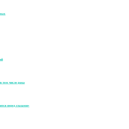
омах
ий
в том числе рака
ится перед глазами»