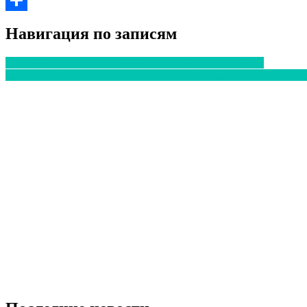
Отправить
Навигация по записям
Каждый двадцатый больной деменцией младше 65 лет
Прожили вместе 50 лет и скончались в один день от коронавир