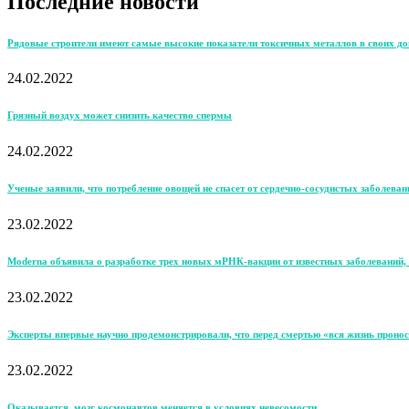
Последние новости
Рядовые строители имеют самые высокие показатели токсичных металлов в своих д
24.02.2022
Грязный воздух может снизить качество спермы
24.02.2022
Ученые заявили, что потребление овощей не спасет от сердечно-сосудистых заболеван
23.02.2022
Moderna объявила о разработке трех новых мРНК-вакцин от известных заболеваний, 
23.02.2022
Эксперты впервые научно продемонстрировали, что перед смертью «вся жизнь пронос
23.02.2022
Оказывается, мозг космонавтов меняется в условиях невесомости