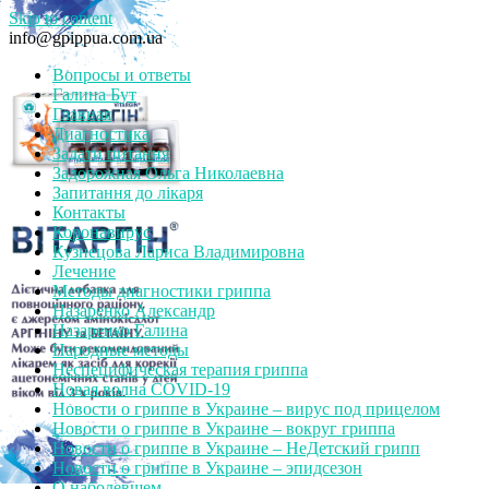
Skip to content
info@gpippua.com.ua
Вопросы и ответы
Галина Бут
Главная
Диагностика
Задати питання
Задорожная Ольга Николаевна
Запитання до лікаря
Контакты
Коронавирус
Кузнецова Лариса Владимировна
Лечение
Методы диагностики гриппа
Назаренко Александр
Назаренко Галина
Народные методы
Неспецифическая терапия гриппа
Новая волна COVID-19
Новости о гриппе в Украине – вирус под прицелом
Новости о гриппе в Украине – вокруг гриппа
Новости о гриппе в Украине – НеДетский грипп
Новости о гриппе в Украине – эпидсезон
О наболевшем