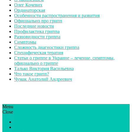
Олег Кочевих
Ординаторская
Особенности распространения и развития
Официально про грипп
Последние новости
Профилактика гриппа
Разновидности гриппа
Симптомы
Сложность диагностики гриппа
Специфическая терапия
Статьи о гриппе в Украине – лечение, симптомы,
официально о гриппе
Талько Виктория Васильевна
Что такое грипп?
Чумак Анатолий Андреевич
Menu
ГрипЮА: симптоми і лікування | Все про грип в Україні
Все про грип в Україні та Києві, профілактика грипу.
Close
Статьи
Новости