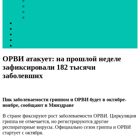
Эпидсезон
Вокруг гриппа
Вирус под прицелом
О наболевшем
Коронавирус
Новая волна COVID-19
неДетский грипп
Ординаторская
UA
ОРВИ атакует: на прошлой неделе
зафиксировали 182 тысячи
заболевших
Пик заболеваемости гриппом и ОРВИ будет в октябре-
ноябре, сообщают в Минздраве
В стране фиксируют рост заболеваемости ОРВИ. Циркуляция
гриппа не отмечается, но регистрируются другие
респираторные вирусы. Официально сезон гриппа и ОРВИ
стартует с октября.