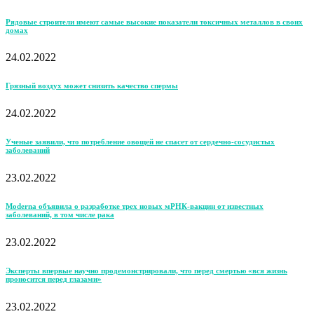
Рядовые строители имеют самые высокие показатели токсичных металлов в своих
домах
24.02.2022
Грязный воздух может снизить качество спермы
24.02.2022
Ученые заявили, что потребление овощей не спасет от сердечно-сосудистых
заболеваний
23.02.2022
Moderna объявила о разработке трех новых мРНК-вакцин от известных
заболеваний, в том числе рака
23.02.2022
Эксперты впервые научно продемонстрировали, что перед смертью «вся жизнь
проносится перед глазами»
23.02.2022