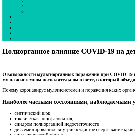
Вокруг гриппа
Вирус под прицелом
О наболевшем
Коронавирус
Новая волна COVID-19
неДетский грипп
Ординаторская
UA
Полиорганное влияние COVID-19 на де
О возможности мультиорганных поражений при COVID-19 изве
мультисистемном воспалительном ответе, в который объеди
Почему коронавирус мультисистемен и поражения каких органов
Наиболее частыми состояниями, наблюдаемыми у
септический шок,
токсическая энцефалопатия,
синдром полиорганной недостаточности,
диссеминированное внутрисосудистое свертывание кров
эпилептический статус.