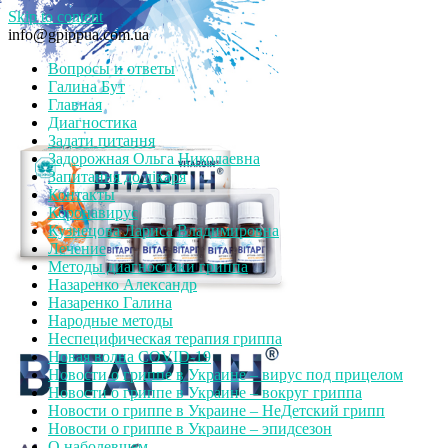
Skip to content
info@gpippua.com.ua
Вопросы и ответы
Галина Бут
Главная
Диагностика
Задати питання
Задорожная Ольга Николаевна
Запитання до лікаря
Контакты
Коронавирус
Кузнецова Лариса Владимировна
Лечение
Методы диагностики гриппа
Назаренко Александр
Назаренко Галина
Народные методы
Неспецифическая терапия гриппа
Новая волна COVID-19
Новости о гриппе в Украине – вирус под прицелом
Новости о гриппе в Украине – вокруг гриппа
Новости о гриппе в Украине – НеДетский грипп
Новости о гриппе в Украине – эпидсезон
О наболевшем