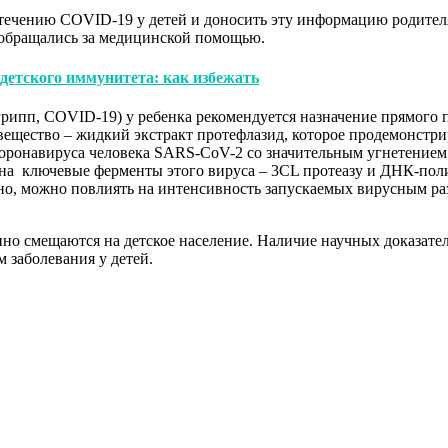
течению COVID-19 у детей и доносить эту информацию родителям
 обращались за медицинской помощью.
детского иммунитета: как избежать
ипп, СOVID-19) у ребенка рекомендуется назначение прямого п
вещество – жидкий экстракт протефлазид, которое продемонстр
оронавируса человека SARS-CoV-2 со значительным угнетением
на ключевые ферменты этого вируса – 3CL протеазу и ДНК-пол
ьно, можно повлиять на интенсивность запускаемых вирусным 
нно смещаются на детское население. Наличие научных доказат
 заболевания у детей.