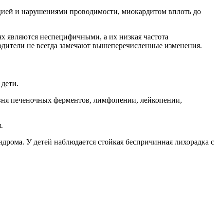
цией и нарушениями проводимости, миокардитом вплоть до
стях являются неспецифичными, а их низкая частота
родители не всегда замечают вышеперечисленные изменения.
 дети.
овня печеночных ферментов, лимфопении, лейкопении,
.
рома. У детей наблюдается стойкая беспричинная лихорадка с