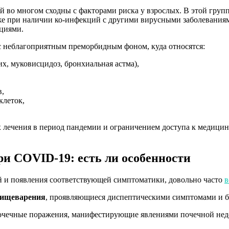
 во многом сходны с факторами риска у взрослых. В этой группе 
же при наличии ко-инфекций с другими вирусными заболеваниям
циями.
с неблагоприятным преморбидным фоном, куда относятся:
х, муковисцидоз, бронхиальная астма),
в,
клеток,
х лечения в период пандемии и ограничением доступа к медици
и COVID-19: есть ли особенности
 и появления соответствующей симптоматики, довольно часто
в
пищеварения
, проявляющиеся диспептическими симптомами и б
я почечные поражения, манифестирующие явлениями почечной нед