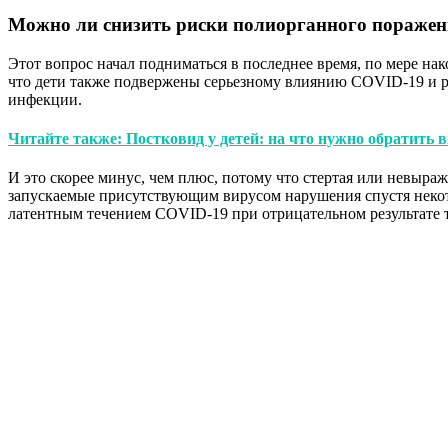
Можно ли снизить риски полиорганного поражени
Этот вопрос начал подниматься в последнее время, по мере н
что дети также подвержены серьезному влиянию COVID-19 и ри
инфекции.
Читайте также: Постковид у детей: на что нужно обратить 
И это скорее минус, чем плюс, потому что стертая или невыра
запускаемые присутствующим вирусом нарушения спустя некот
латентным течением COVID-19 при отрицательном результате т