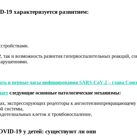
-19 характеризуется развитием
:
стройствами.
2, так и возможность развития гипервоспалительных реакций,
нарушениями.
ть в первые часы инфицирования SARS-CoV-2 – глава Союз
чает
следующие основные патологические механизмы:
ах, экспрессирующих рецепторы к ангиотензинпревращающему 
ой системы,
ндотелиальных клеток и тромбовоспаление,
VID-19 у детей: существуют ли они