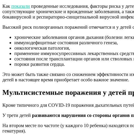
Как
показали
проведенные исследования, факторы риска у детей
сопутствующие хронические и врожденные заболевания, а так
бокавирусной и респираторно-синцитиальной вирусной инфек
Высокий риск полиорганных поражений отмечается и у детей 
хронические заболевания органов дыхания (болезни легки
иммунодефицитные состояния различного генеза,
онкологическая патология,
применение иммуносупрессивных лекарственных средст
состояния после трансплантации органов или стволовых 
пороки развития сердца.
Это может быть также связано со снижением эффективности и
детей в настоящее время приобретает особо важное значение.
Мультисистемные поражения у детей пр
Кроме типичного для COVID-19 поражения дыхательных путей
У трети детей
развиваются нарушения со стороны органов 
На втором месте по частоте (у каждого 10 ребенка) находятс
гематурия).