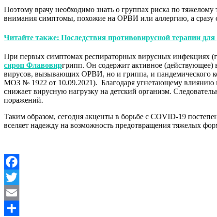
Поэтому врачу необходимо знать о группах риска по тяжелому 
внимания симптомы, похожие на ОРВИ или аллергию, а сразу
Читайте также: Последствия противовирусной терапии для 
При первых симптомах респираторных вирусных инфекциях (гр
сироп
Флавовир
грипп. Он содержит активное (действующее) 
вирусов, вызывающих ОРВИ, но и гриппа, и пандемического к
МОЗ № 1922 от 10.09.2021). Благодаря угнетающему влиянию 
снижает вирусную нагрузку на детский организм. Следовател
поражений.
Таким образом, сегодня акценты в борьбе с COVID-19 постепе
вселяет надежду на возможность предотвращения тяжелых форм
Facebook
Twitter
Email