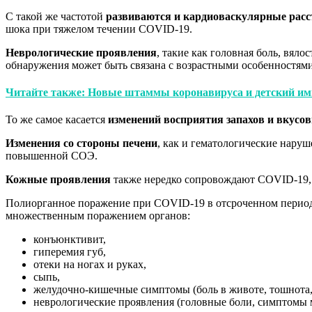
С такой же частотой
развиваются и кардиоваскулярные расс
шока при тяжелом течении COVID-19.
Неврологические проявления
, такие как головная боль, вяло
обнаружения может быть связана с возрастными особенностями
Читайте также: Новые штаммы коронавируса и детский имм
То же самое касается
изменений восприятия запахов и вкус
Изменения со стороны печени
, как и гематологические нару
повышенной СОЭ.
Кожные проявления
также нередко сопровождают COVID-19, 
Полиорганное поражение при COVID-19 в отсроченном периоде
множественным поражением органов:
конъюнктивит,
гиперемия губ,
отеки на ногах и руках,
сыпь,
желудочно-кишечные симптомы (боль в животе, тошнота, 
неврологические проявления (головные боли, симптомы 