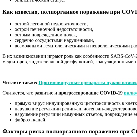
Как известно,
полиорганное поражение при COVID
острой легочной недостаточности,
острой печеночной недостаточности,
острым повреждением почек,
сердечно-сосудистыми нарушениями,
возможными гематологическими и неврологическими рас
В их возникновении играют роль как особенности SARS-CoV-
медиаторов, эндотелиальной дисфункцией, коагуляционными 
Читайте также:
Противовирусные препараты нужно назнача
Считается, что развитие и
прогрессирование COVID-19
вклю
прямую вирус-индуцированную цитотоксичность в клетк
нарушение регуляции ренин-ангиотензин-альдостеронов
нарушение регуляции иммунных ответов, повреждение э
фиброз тканей.
Факторы риска полиорганного поражения при CO