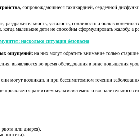
тройства
, сопровождающиеся тахикардией, сердечной дисфунк
сть, раздражительность, усталость, сонливость и боль в конечно
, когда маленькие дети не способны сформулировать жалобу, а 
унитет: насколько ситуация безопасна
овых ощущений
: на них могут обратить внимание только старшие
шения, выявляются во время обследования в виде повышения ур
они могут возникать и при бессимптомном течении заболевания
 проявляется развитием мультисистемного воспалительного синд
рвота или диарея),
менингита).