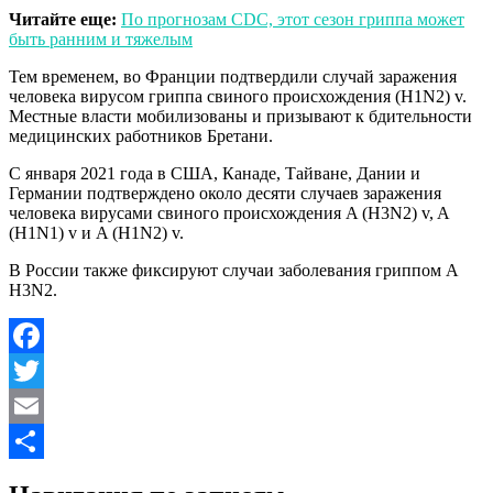
Читайте еще:
По прогнозам CDC, этот сезон гриппа может
быть ранним и тяжелым
Тем временем, во Франции подтвердили случай заражения
человека вирусом гриппа свиного происхождения (H1N2) v.
Местные власти мобилизованы и призывают к бдительности
медицинских работников Бретани.
С января 2021 года в США, Канаде, Тайване, Дании и
Германии подтверждено около десяти случаев заражения
человека вирусами свиного происхождения A (H3N2) v, A
(H1N1) v и A (H1N2) v.
В России также фиксируют случаи заболевания гриппом A
H3N2.
Facebook
Twitter
Email
Отправить