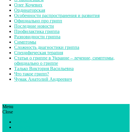
Олег Кочевих
Ординаторская
Особенности распространения и развития
Официально про грипп
Последние новости
Профилактика гриппа
Разновидности гриппа
Симптомы
Сложность диагностики гриппа
Специфическая терапия
Статьи о гриппе в Украине – лечение, симптомы,
официально о гриппе
Талько Виктория Васильевна
Что такое грипп?
Чумак Анатолий Андреевич
Menu
ГрипЮА: симптоми і лікування | Все про грип в Україні
Все про грип в Україні та Києві, профілактика грипу.
Close
Статьи
Новости