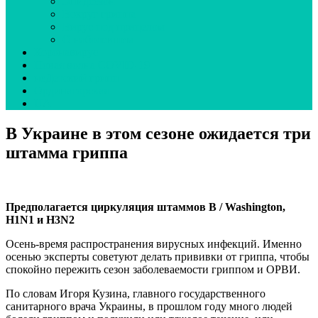
Эпидсезон
Вокруг гриппа
Вирус под прицелом
О наболевшем
Коронавирус
Новая волна COVID-19
неДетский грипп
Ординаторская
UA
В Украине в этом сезоне ожидается три
штамма гриппа
Предполагается циркуляция штаммов B / Washington,
H1N1 и H3N2
Осень-время распространения вирусных инфекций. Именно
осенью эксперты советуют делать прививки от гриппа, чтобы
спокойно пережить сезон заболеваемости гриппом и ОРВИ.
По словам Игоря Кузина, главного государственного
санитарного врача Украины, в прошлом году много людей