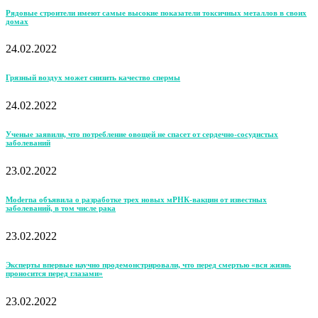
Рядовые строители имеют самые высокие показатели токсичных металлов в своих
домах
24.02.2022
Грязный воздух может снизить качество спермы
24.02.2022
Ученые заявили, что потребление овощей не спасет от сердечно-сосудистых
заболеваний
23.02.2022
Moderna объявила о разработке трех новых мРНК-вакцин от известных
заболеваний, в том числе рака
23.02.2022
Эксперты впервые научно продемонстрировали, что перед смертью «вся жизнь
проносится перед глазами»
23.02.2022