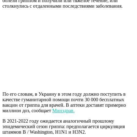
болели гриппом и получили или тяжелое течение, или
столкнулись с отдаленными последствиями заболевания.
По его словам, в Украину в этом году должно поступить в
качестве гуманитарной помощи почти 30 000 бесплатных
вакцин от гриппа для врачей. В аптеки доставят примерно
миллион доз, сообщает
Минздрав.
В 2021-2022 году ожидается аналогичный прошлому
эпидемический сезон гриппа: предполагается циркуляция
штаммов B / Washington, H1N1 и H3N2.