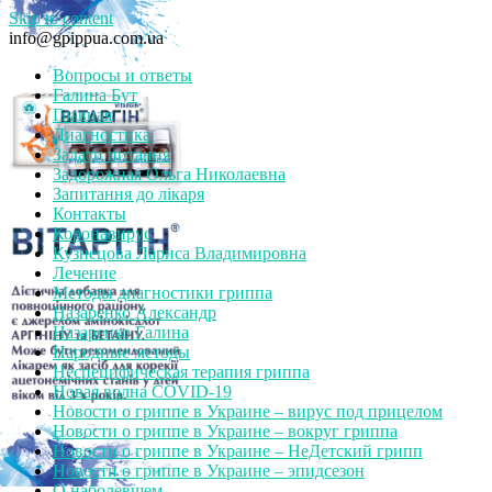
Skip to content
info@gpippua.com.ua
Вопросы и ответы
Галина Бут
Главная
Диагностика
Задати питання
Задорожная Ольга Николаевна
Запитання до лікаря
Контакты
Коронавирус
Кузнецова Лариса Владимировна
Лечение
Методы диагностики гриппа
Назаренко Александр
Назаренко Галина
Народные методы
Неспецифическая терапия гриппа
Новая волна COVID-19
Новости о гриппе в Украине – вирус под прицелом
Новости о гриппе в Украине – вокруг гриппа
Новости о гриппе в Украине – НеДетский грипп
Новости о гриппе в Украине – эпидсезон
О наболевшем