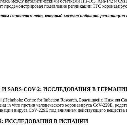
лагаясь между каталитическими остатками His-163, Asn-142 и Cys
т продемонстрировал подавление репликации ТГС коронавируса 
ом считается тот, который может подавить репликацию виру
 И SARS-COV-2: ИССЛЕДОВАНИЯ В ГЕРМАНИ
Helmholtz Centre for Infection Research, Брауншвейг, Нижняя С
зид in vitro против человеческого коронавируса CoV-229E, ро
епликации вируса CoV-229E под влиянием действующего вещества 
2: ИССЛЕДОВАНИЯ В ИСПАНИИ