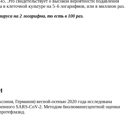
145. Это свидетельствует о высокой вероятности подавления
в клеточной культуре на 5–6 логарифмов, или в миллион раз.
са на 2 логарифма, то есть в 100 раз.
И
аксония, Германия) весной-осенью 2020 года исследована
дственного SARS-СoV-2. Методом биолюминесцентной оценки
протефлазид.