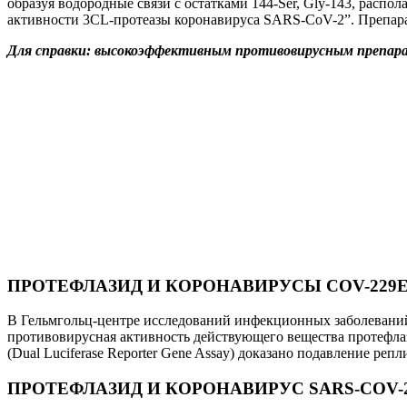
образуя водородные связи с остатками 144-Ser, Gly-143, распо
активности 3CL-протеазы коронавируса SARS-CoV-2”. Препара
Для справки: высокоэффективным противовирусным препарат
ПРОТЕФЛАЗИД И КОРОНАВИРУСЫ COV-229E
В Гельмгольц-центре исследований инфекционных заболеваний (
противовирусная активность действующего вещества протефла
(Dual Luciferase Reporter Gene Assay) доказано подавление р
ПРОТЕФЛАЗИД И КОРОНАВИРУС SARS-COV-