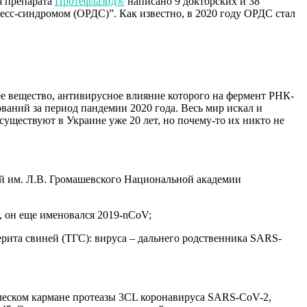
я препарата
Протефлазид®
написано 9 докторских и 38
есс-синдромом (ОРДС)”. Как известно, в 2020 году ОРДС стал
е вещество, антивирусное влияние которого на фермент РНК-
ваний за период пандемии 2020 года. Весь мир искал и
уществуют в Украине уже 20 лет, но почему-то их никто не
й им. Л.В. Громашевского Национальной академии
, он еще именовался 2019-nCoV;
ерита свиней (ТГС): вируса – дальнего родственника SARS-
ческом кармане протеазы 3CL коронавируса SARS-CoV-2,