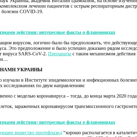
наук Украины, академик Виталий Цымбалюк, на основе изучени
в комплексном лечении пациентов с острым респираторным дистр
й болезни СOVID-19.
змами действия: интересные факты о флавоноидах
ащим вирусом, логично было бы предположить, что действующе
уса. Это предположение и было успешно доказано рядом исследо
т вируса SARS-СoV-2.
Препараты
с таким механизмом действия с
сти…
 НАМН УКРАИНЫ
о изучали в Институте эпидемиологии и инфекционных болезне
х исследованиях по двум направлениям:
енно с моделью коронавируса – тогда, до конца марта 2020 года
 клеток, зараженных коронавирусом трансмиссионного гастроэнт
змами действия: интересные факты о флавоноидах
ующее вещество протефлазид
“хорошо располагается в каталити