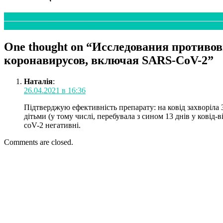
Приложениям для определения фертильности не стоит доверять
Датчик пота предупреждает о надвигающемся цитокиновом ш
One thought on “
Исследования противов
коронавирусов, включая SARS-CoV-2
”
Наталія
:
26.04.2021 в 16:36
Підтверджую ефективність препарату: на ковід захворіла 3-
дітьми (у тому числі, перебувала з сином 13 днів у ковід-
coV-2 негативні.
Comments are closed.