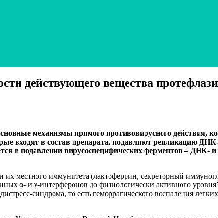
ости действующего вещества протефлази
 основные механизмы прямого противовирусного действия, 
рые входят в состав препарата, подавляют репликацию ДНК-вир
ется в подавлении вирусоспецифических ферментов – ДНК- 
ли их местного иммунитета (лактоферрин, секреторный иммуног
енных α- и γ-интерферонов до физиологически активного уровня
дистресс-синдрома, то есть геморрагического воспаления легки