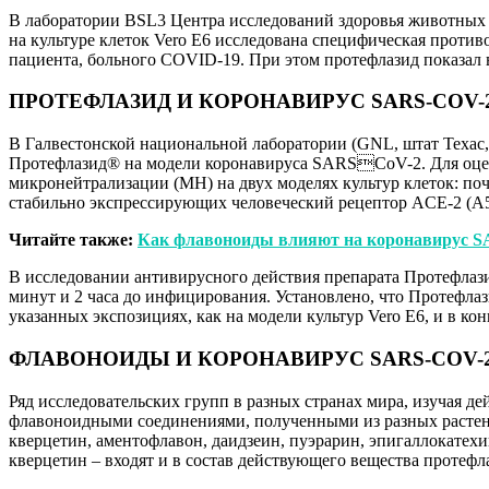
В лаборатории BSL3 Центра исследований здоровья животных (СRE
на культуре клеток Vero E6 исследована специфическая проти
пациента, больного COVID-19. При этом протефлазид показа
ПРОТЕФЛАЗИД И КОРОНАВИРУС SARS-COV-
В Галвестонской национальной лаборатории (GNL, штат Техас,
Протефлазид® на модели коронавируса SARSCoV-2. Для оце
микронейтрализации (МН) на двух моделях культур клеток: по
стабильно экспрессирующих человеческий рецептор ACE-2 (A
Читайте также:
Как флавоноиды влияют на коронавирус S
В исследовании антивирусного действия препарата Протефлази
минут и 2 часа до инфицирования. Установлено, что Протефла
указанных экспозициях, как на модели культур Vero E6, и в кон
ФЛАВОНОИДЫ И КОРОНАВИРУС SARS-COV-
Ряд исследовательских групп в разных странах мира, изучая 
флавоноидными соединениями, полученными из разных растени
кверцетин, аментофлавон, даидзеин, пуэрарин, эпигаллокатех
кверцетин – входят и в состав действующего вещества протеф