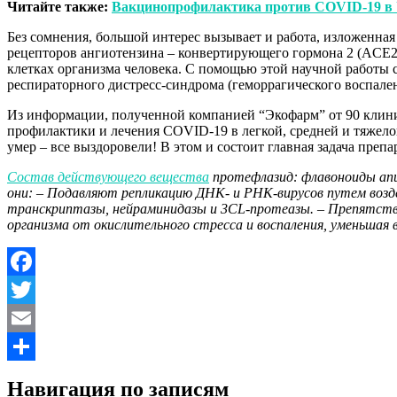
Читайте также:
Вакцинопрофилактика против COVID-19 в 
Без сомнения, большой интерес вызывает и работа, изложенная
рецепторов ангиотензина – конвертирующего гормона 2 (ACE2
клетках организма человека. С помощью этой научной работы 
респираторного дистресс-синдрома (геморрагического воспален
Из информации, полученной компанией “Экофарм” от 90 клин
профилактики и лечения COVID-19 в легкой, средней и тяжелой
умер – все выздоровели! В этом и состоит главная задача пре
Состав действующего вещества
протефлазид: флавоноиды апи
они: – Подавляют репликацию ДНК- и РНК-вирусов путем воз
транскриптазы, нейраминидазы и 3CL-протеазы. – Препятств
организма от окислительного стресса и воспаления, уменьшая
Facebook
Twitter
Email
Отправить
Навигация по записям