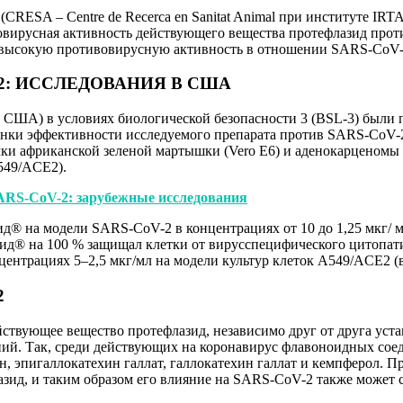
SA – Centre de Recerca en Sanitat Animal при инcтитуте IRTA, U
вовирусная активность действующего вещества протефлазид про
л высокую противовирусную активность в отношении SARS-CoV-
2: ИССЛЕДОВАНИЯ В США
 США) в условиях биологической безопасности 3 (BSL-3) были 
нки эффективности исследуемого препарата против SARS-CoV
чки африканской зеленой мартышки (Vero E6) и аденокарценомы
549/ACE2).
ARS-CoV-2: зарубежные исследования
д® на модели SARS-CoV-2 в концентрациях от 10 до 1,25 мкг/ м
зид® на 100 % защищал клетки от вирусспецифического цитопати
центрациях 5–2,5 мкг/мл на модели культур клеток A549/ACE2 (вн
2
действующее вещество протефлазид, независимо друг от друга у
й. Так, среди действующих на коронавирус флавоноидных соед
ин, эпигаллокатехин галлат, галлокатехин галлат и кемпферол.
лазид, и таким образом его влияние на SARS-СoV-2 также может