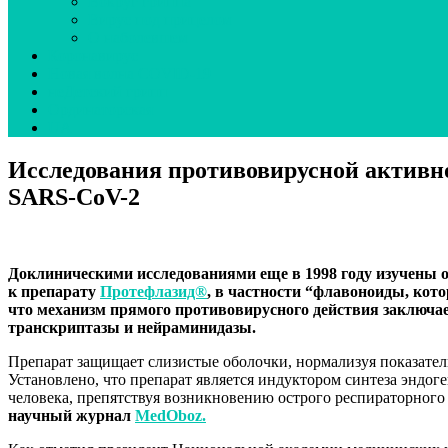
Вокруг гриппа
Вирус под прицелом
О наболевшем
Коронавирус
Новая волна COVID-19
неДетский грипп
Ординаторская
UA
Исследования противовирусной активн
SARS-CoV-2
Доклиническими исследованиями еще в 1998 году изучены
к препарату
Протефлазид®
, в частности “флавоноиды, кото
что механизм прямого противовирусного действия заключа
транскриптазы и нейраминидазы.
Препарат защищает слизистые оболочки, нормализуя показате
Установлено, что препарат является индуктором синтеза эндог
человека, препятствуя возникновению острого респираторного 
научный журнал
MedOboz.