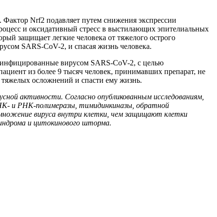
. Фактор Nrf2 подавляет путем снижения экспрессии
роцесс и оксидативный стресс в выстилающих эпителиальных
орый защищает легкие человека от тяжелого острого
ирусом SARS-СoV-2, и спасая жизнь человека.
инфицированные вирусом SARS-СoV-2, с целью
ациент из более 9 тысяч человек, принимавших препарат, не
т тяжелых осложнений и спасти ему жизнь.
сной активности. Согласно опубликованным исследованиям,
ДНК- и РНК-полимеразы, тимидинкиназы, обратной
змножение вируса внутри клетки, чем защищают клетки
синдрома и цитокинового шторма.