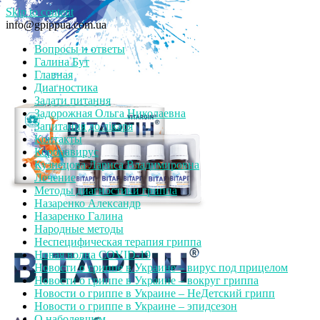
Skip to content
info@gpippua.com.ua
Вопросы и ответы
Галина Бут
Главная
Диагностика
Задати питання
Задорожная Ольга Николаевна
Запитання до лікаря
Контакты
Коронавирус
Кузнецова Лариса Владимировна
Лечение
Методы диагностики гриппа
Назаренко Александр
Назаренко Галина
Народные методы
Неспецифическая терапия гриппа
Новая волна COVID-19
Новости о гриппе в Украине – вирус под прицелом
Новости о гриппе в Украине – вокруг гриппа
Новости о гриппе в Украине – НеДетский грипп
Новости о гриппе в Украине – эпидсезон
О наболевшем