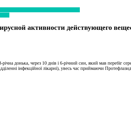
 полностью – результаты исследования
торме
ирусной активности действующего веще
річна донька, через 10 днів і 6-річний син, який мав перебіг сере
відділенні інфекційної лікарні), увесь час приймаючи Протефлазид