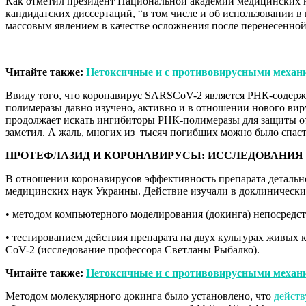
Как отметил президент Национальной академии медицинских 
кандидатских диссертаций, “в том числе и об использовании 
массовым явлением в качестве осложнения после перенесенно
Читайте также:
Нетоксичные и с противовирусными механи
Ввиду того, что коронавирус SARSСoV-2 является РНК-содерж
полимеразы давно изучено, активно и в отношении нового вир
продолжает искать ингибиторы РНК-полимеразы для защиты о
заметил. А жаль, многих из тысяч погибших можно было спа
ПРОТЕФЛАЗИД И КОРОНАВИРУСЫ: ИССЛЕДОВАНИЯ
В отношении коронавирусов эффективность препарата детальн
медицинских наук Украины. Действие изучали в доклинически
• методом компьютерного моделирования (докинга) непосредств
• тестированием действия препарата на двух культурах живых
СoV-2 (исследование профессора Светланы Рыбалко).
Читайте также:
Нетоксичные и с противовирусными механи
Методом молекулярного докинга было установлено, что
действ