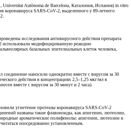
niversitat Autònoma de Barcelona, Каталония, Испания) in vitro
тив коронавируса SARS-CoV-2, выделенного у 89-летнего
2.
проведены исследования антивирусного действия препарата
-2 использовали модифицированную реакцию
 альвеолярных базальных эпителиальных клеток человека,
л соединение наносили однократно вместе с вирусом за 30
ческого действия в концентрациях 2,5–1,25 мкг/мл в
есен вместе с вирусом за 30 минут и 2 часа).
становили угнетение протеазы коронавируса SARS-CoV-2
инений названы такие флавоноиды, как апигенин, лютеолин,
 Природные ароматические полифенолы: апигенин, лютеолин и
 считаться опосредованно установленным.