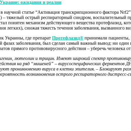
Украине: ожидания и реалии
 в научной статье “Активация транскрипционного фактора Nrf2”
) – тяжелый острый респираторный синдром, воспалительный п
стал понятен механизм действующего вещества протефлазид, кот
ия легких), снижая тяжесть течения заболевания, вызванного в
ик Украины, где препарат
Протефлазид®
принимали пациенты, 
 фазах заболевания, был сделан самый важный вывод: ни один п
паратов прямого противовирусного действия – уберечь человека о
генин, лютеолин и трицин. Имеют широкий спектр противовиру
действия на ряд “мишеней” – вирусоспецифических ферментов 
уют проникновению вируса в клетки эпителия. – Блокируют ра
 вероятность возникновения острого респираторного дистресс-