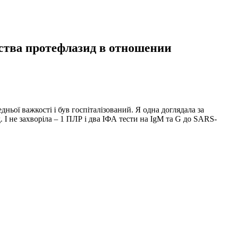
ства протефлазид в отношении
дньої важкості і був госпіталізований. Я одна доглядала за
. І не захворіла – 1 ПЛР і два ІФА тести на IgM та G до SARS-