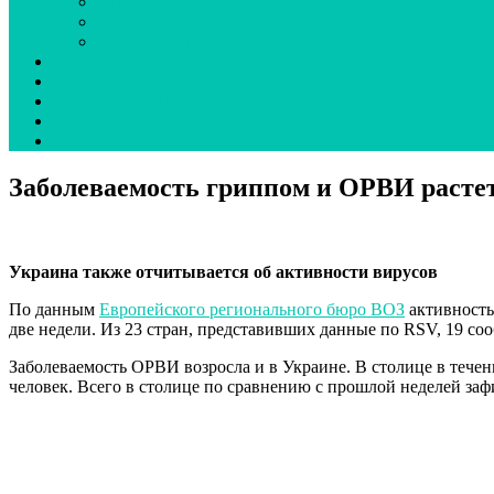
Вокруг гриппа
Вирус под прицелом
О наболевшем
Коронавирус
Новая волна COVID-19
неДетский грипп
Ординаторская
UA
Заболеваемость гриппом и ОРВИ растет
Украина также отчитывается об активности вирусов
По данным
Европейского регионального бюро ВОЗ
активность
две недели. Из 23 стран, представивших данные по RSV, 19 с
Заболеваемость ОРВИ возросла и в Украине. В столице в теч
человек. Всего в столице по сравнению с прошлой неделей заф