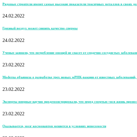
Рядовые строители имеют самые высокие показатели токсичных металлов в своих д
24.02.2022
Грязный воздух может снизить качество спермы
24.02.2022
Ученые заявили, что потребление овощей не спасет от сердечно-сосудистых заболеван
23.02.2022
Moderna объявила о разработке трех новых мРНК-вакцин от известных заболеваний, 
23.02.2022
Эксперты впервые научно продемонстрировали, что перед смертью «вся жизнь пронос
23.02.2022
Оказывается, мозг космонавтов меняется в условиях невесомости