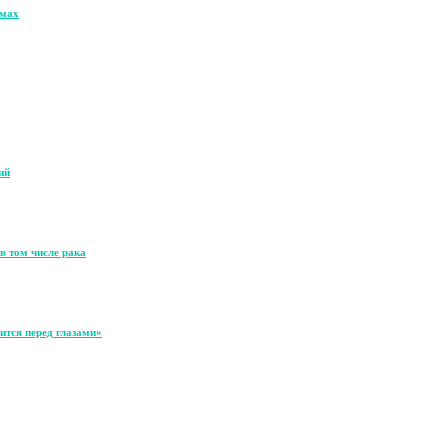
омах
ий
в том числе рака
ится перед глазами»