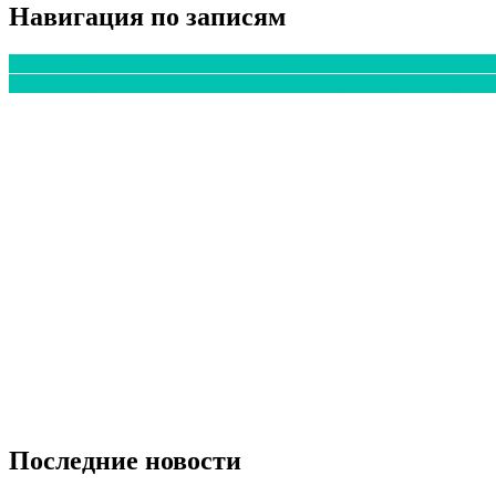
Навигация по записям
В Калифорнии запретили снимать презерватив во время секса б
Ученые изучили, насколько избыточный вес влияет на смертно
Последние новости