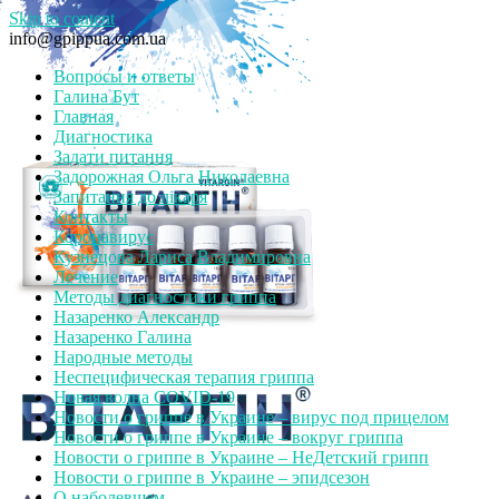
Skip to content
info@gpippua.com.ua
Вопросы и ответы
Галина Бут
Главная
Диагностика
Задати питання
Задорожная Ольга Николаевна
Запитання до лікаря
Контакты
Коронавирус
Кузнецова Лариса Владимировна
Лечение
Методы диагностики гриппа
Назаренко Александр
Назаренко Галина
Народные методы
Неспецифическая терапия гриппа
Новая волна COVID-19
Новости о гриппе в Украине – вирус под прицелом
Новости о гриппе в Украине – вокруг гриппа
Новости о гриппе в Украине – НеДетский грипп
Новости о гриппе в Украине – эпидсезон
О наболевшем