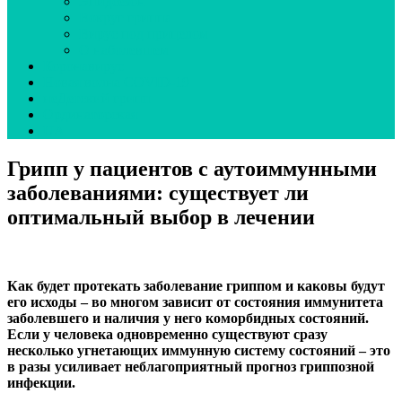
Эпидсезон
Вокруг гриппа
Вирус под прицелом
О наболевшем
Коронавирус
Новая волна COVID-19
неДетский грипп
Ординаторская
UA
Грипп у пациентов с аутоиммунными
заболеваниями: существует ли
оптимальный выбор в лечении
Как будет протекать заболевание гриппом и каковы будут
его исходы – во многом зависит от состояния иммунитета
заболевшего и наличия у него коморбидных состояний.
Если у человека одновременно существуют сразу
несколько угнетающих иммунную систему состояний – это
в разы усиливает неблагоприятный прогноз гриппозной
инфекции.