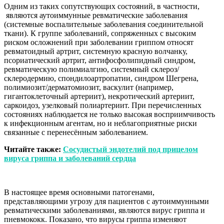
Одним из таких сопутствующих состояний, в частности,
являются аутоиммунные ревматические заболевания
(системные воспалительные заболевания соединительной
ткани). К группе заболеваний, сопряженных с высоким
риском осложнений при заболевании гриппом относят
ревматоидный артрит, системную красную волчанку,
псориатический артрит, антифосфолипидный синдром,
ревматическую полимиалгию, системный склероз/
склеродермию, спондилоартропатии, синдром Шегрена,
полимиозит/дерматомиозит, васкулит (например,
гигантоклеточный артериит), некротический артериит,
саркоидоз, узелковый полиартериит. При перечисленных
состояниях наблюдается не только высокая восприимчивость
к инфекционным агентам, но и неблагоприятные риски
связанные с перенесённым заболеванием.
Читайте также:
Сосудистый эндотелий под прицелом
вируса гриппа и заболеваний сердца
В настоящее время основными патогенами,
представляющими угрозу для пациентов с аутоиммунными
ревматическими заболеваниями, являются вирус гриппа и
пневмококк. Показано, что вирусы гриппа изменяют