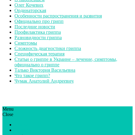
Олег Кочевих
Ординаторская
Особенности распространения и развития
Официально про грипп
Последние новости
Профилактика гриппа
Разновидности гриппа
Симптомы
Сложность диагностики гриппа
Специфическая терапия
Статьи о гриппе в Украине – лечение, симптомы,
официально о гриппе
Талько Виктория Васильевна
Что такое грипп?
Чумак Анатолий Андреевич
Menu
ГрипЮА: симптоми і лікування | Все про грип в Україні
Все про грип в Україні та Києві, профілактика грипу.
Close
Статьи
Новости