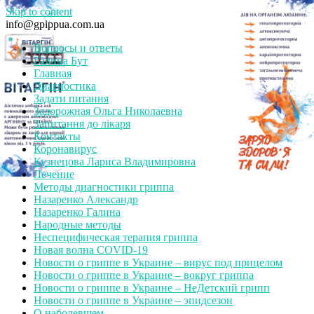
Skip to content
info@gpippua.com.ua
Вопросы и ответы
Галина Бут
Главная
Диагностика
Задати питання
Задорожная Ольга Николаевна
Запитання до лікаря
Контакты
Коронавирус
Кузнецова Лариса Владимировна
Лечение
Методы диагностики гриппа
Назаренко Александр
Назаренко Галина
Народные методы
Неспецифическая терапия гриппа
Новая волна COVID-19
Новости о гриппе в Украине – вирус под прицелом
Новости о гриппе в Украине – вокруг гриппа
Новости о гриппе в Украине – НеДетский грипп
Новости о гриппе в Украине – эпидсезон
О наболевшем