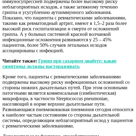
иммуносупрессией подвержены более высокому риску
неблагоприятных исходов, а также затяжному течению
гриппа и усугублению аутоиммунного заболевания.
Показано, что пациенты с ревматическими заболеваниями,
такими как ревматоидный артрит, имеют в 1,5–2 раза более
высокий риск госпитализации и смерти от осложнений
гриппа. А у больных системной красной волчанкой
инфекционные осложнения развиваются у 25 – 45%
пациентов, более 50% случаев летальных исходов
ассоциированы с инфекцией.
Читайте также:
Грипп при сахарном диабете: какие
симптомы должны настораживать
Кроме того, пациенты с ревматическими заболеваниями
подвержены высокому риску инфекционных осложнений со
стороны нижних дыхательных путей. При этом основными
патогенами является комменсальная (симбиотическая)
микрофлора, в частности Streptococcus pneumoniae,
населяющий в норме верхние дыхательные пути.
Развивающаяся пневмококковая пневмония сегодня относится
к наиболее частым состояниям со стороны дыхательной
системы, определяющим неблагоприятный исход у пациентов
с ревматическими заболеваниями.