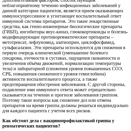
Дополнительным фактором, способствующим
неблагоприятному течению инфекционных заболеваний у
данной категории пациентов, является прием оказывающих
иммуносупрессивное и угнетающее воспалительный ответ
иммунной системы препаратов. Это такие лекарственные
средства, как генно-инженерные биологические препараты
(ГИБП), ингибиторы янус-киназ, глюкокортикоиды и болезнь-
модифицирующие противоревматические препараты –
метотрексат, лефлуномид, азатиоприн, циклофосфамид,
сульфасалазин. Эти препараты используются для снижения в
первую очередь клинической (уменьшение болевого
синдрома, отечности в суставах, ощущения скованности и
увеличения объёма движений, нормализации температуры
тела) и лабораторной (снижения уровня повышенных СОЭ,
СРБ, повышения сниженного уровня гемоглобина)
активности воспалительного процесса, а также
предотвращения обострения заболевания. С другой стороны,
подавление ими иммунного ответа может отрицательно
сказывается на течении и прогнозе заболевания гриппом.
Поэтому такие вопросы как снижение доз или отмена
препаратов на время гриппа должны решаться индивидуально
для каждого пациента с учетом всех рисков.
Как обстоят дела с вакцинопрофилактикой гриппа у
ревматических пациентов?