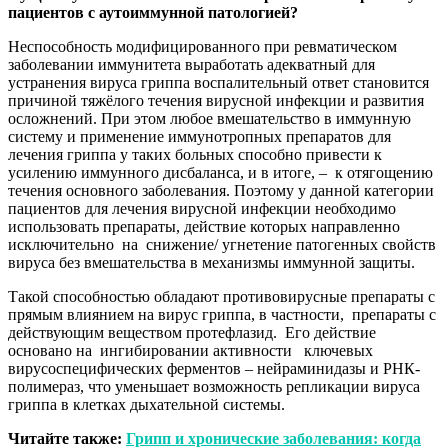
пациентов с аутоиммунной патологией?
Неспособность модифицированного при ревматическом
заболевании иммунитета выработать адекватный для
устранения вируса гриппа воспалительный ответ становится
причиной тяжёлого течения вирусной инфекции и развития
осложнений. При этом любое вмешательство в иммунную
систему и применение иммунотропных препаратов для
лечения гриппа у таких больных способно привести к
усилению иммунного дисбаланса, и в итоге, – к отягощению
течения основного заболевания. Поэтому у данной категории
пациентов для лечения вирусной инфекции необходимо
использовать препараты, действие которых направленно
исключительно на снижение/ угнетение патогенных свойств
вируса без вмешательства в механизмы иммунной защиты.
Такой способностью обладают противовирусные препараты с
прямым влиянием на вирус гриппа, в частности, препараты с
действующим веществом протефлазид. Его действие
основано на ингибировании активности ключевых
вирусоспецифических ферментов – нейраминидазы и РНК-
полимераз, что уменьшает возможность репликации вируса
гриппа в клетках дыхательной системы.
Читайте также:
Грипп и хронические заболевания: когда