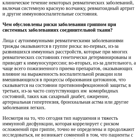
клиническое течение некоторых ревматических заболеваний,
включая системную красную волчанку, ревматоидный артрит
и другие иммуновоспалительные состояния.
Чем обусловлены риски заболевания гриппом при
системных заболеваниях соединительной ткани?
Лица с аутоиммунными ревматическими заболеваниями
трижды оказываются в группе риска: во-первых, из-за
развившихся иммунных расстройств, которые при многих
ревматических состояниях генетически детерминированы и
приводят к иммуносупрессии; во-вторых, из-за длительного, а
чаще всего пожизненного приема препаратов, оказывающих
влияние на выраженность воспалительной реакции или
вмешивающихся в процессы образования цитокинов, что
сказывается на состоянии противоинфекционной защиты; в
третьих, из-за часто сопутствующих им коморбидных
состояний, таких как сахарный диабет, ожирение,
артериальная гипертензия, бронхиальная астма или другие
заболевания легких.
Несмотря на то, что сегодня тип нарушения и тяжесть
иммунной дисфункции, которая коррелирует с риском
осложнений при гриппе, точно не определены и продолжают
исследоваться, не возникает сомнений в том, что пациенты с