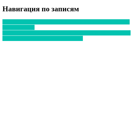
Отправить
Навигация по записям
Ученые назвали последствия влияния коронавируса на плод
внутриутробно
Скорость выведения алкоголя из организма можно повысить
при помощи гипервентиляции легких