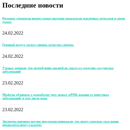
Последние новости
Рядовые строители имеют самые высокие показатели токсичных металлов в своих
домах
24.02.2022
Грязный воздух может снизить качество спермы
24.02.2022
Ученые заявили, что потребление овощей не спасет от сердечно-сосудистых
заболеваний
23.02.2022
Moderna объявила о разработке трех новых мРНК-вакцин от известных
заболеваний, в том числе рака
23.02.2022
Эксперты впервые научно продемонстрировали, что перед смертью «вся жизнь
проносится перед глазами»