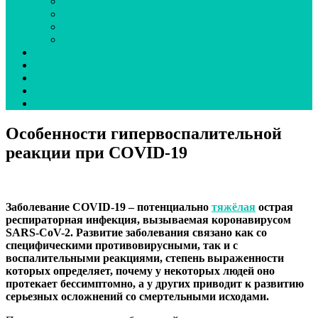
Эпидсезон
Вокруг гриппа
Вирус под прицелом
О наболевшем
Коронавирус
Новая волна COVID-19
неДетский грипп
Ординаторская
UA
Особенности гипервоспалительной
реакции при COVID-19
Заболевание COVID-19 – потенциально
тяжёлая
острая
респираторная инфекция, вызываемая коронавирусом
SARS-CoV-2. Развитие заболевания связано как со
специфическими противовирусными, так и с
воспалительными реакциями, степень выраженности
которых определяет, почему у некоторых людей оно
протекает бессимптомно, а у других приводит к развитию
серьезных осложнений со смертельными исходами.