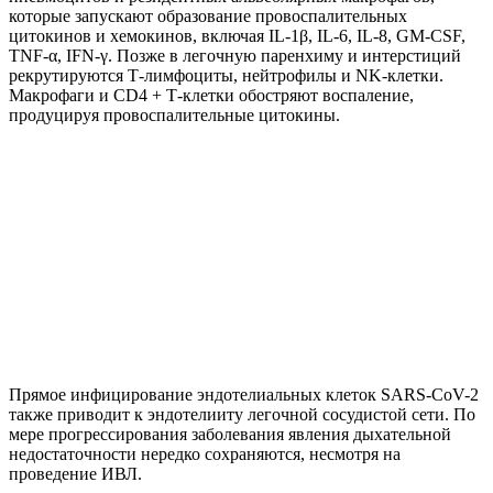
которые запускают образование провоспалительных
цитокинов и хемокинов, включая IL-1β, IL-6, IL-8, GM-CSF,
TNF-α, IFN-γ. Позже в легочную паренхиму и интерстиций
рекрутируются Т-лимфоциты, нейтрофилы и NK-клетки.
Макрофаги и CD4 + Т-клетки обостряют воспаление,
продуцируя провоспалительные цитокины.
Прямое инфицирование эндотелиальных клеток SARS-CoV-2
также приводит к эндотелииту легочной сосудистой сети. По
мере прогрессирования заболевания явления дыхательной
недостаточности нередко сохраняются, несмотря на
проведение ИВЛ.