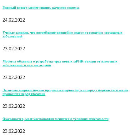
Грязный воздух может снизить качество спермы
24.02.2022
Ученые заявили, что потребление овощей не спасет от сердечно-сосудистых
заболеваний
23.02.2022
Moderna объявила о разработке трех новых мРНК-вакцин от известных
заболеваний, в том числе рака
23.02.2022
Эксперты впервые научно продемонстрировали, что перед смертью «вся жизнь
проносится перед глазами»
23.02.2022
Оказывается, мозг космонавтов меняется в условиях невесомости
23.02.2022