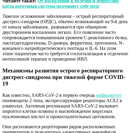
Читайте также:
От воспаления к болезни и депрессии:
когда иммунная система подчиняет себе мозг
Тяжелое осложнение заболевания – острый респираторный
дистресс-синдром (ОРДС), обычно возникающий на 9-й день
от начала заболевания, развивается при обширном
двустороннем воспалении легких. Его появление часто
сопровождается повышенным уровнем С-реактивного белка,
лактатдегидрогеназы, D-димера, ферритина, тропонина, N-
концевого натрийуретического пептида и IL-6. На этом
этапе пациентам часто требуется госпитализация в отделение
интенсивной терапии и проведение ИВЛ.
Механизмы развития острого респираторного
дистресс-синдрома при тяжелой форме COVID-
19
Как известно, SARS-CoV-2 в первую очередь
инфицирует
пневмоциты 2 типа, экспрессирующие рецепторы ACE2 в
альвеолах. Активная репликация SARS-CoV-2 вызывает
пироптоз клетки-хозяина и высвобождение вирусных
нуклеиновых кислот и провоспалительных цитокинов.
Они распознаются рецепторами рядом расположенных
пневмоцитов и ​​резидентных альвеолярных макрофагов,