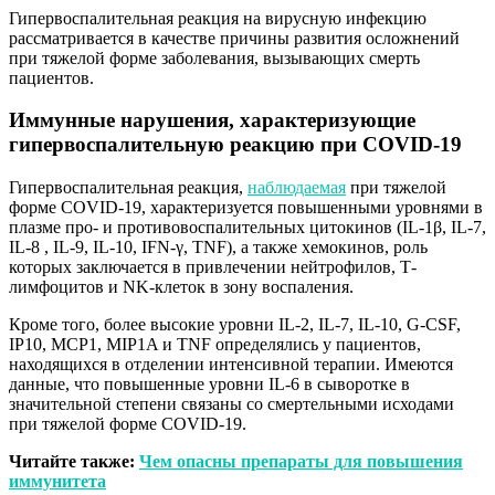
Гипервоспалительная реакция на вирусную инфекцию
рассматривается в качестве причины развития осложнений
при тяжелой форме заболевания, вызывающих смерть
пациентов.
Иммунные нарушения, характеризующие
гипервоспалительную реакцию при COVID-19
Гипервоспалительная реакция,
наблюдаемая
при тяжелой
форме COVID-19, характеризуется повышенными уровнями в
плазме про- и противовоспалительных цитокинов (IL-1β, IL-7,
IL-8 , IL-9, IL-10, IFN-γ, TNF), а также хемокинов, роль
которых заключается в привлечении нейтрофилов, Т-
лимфоцитов и NK-клеток в зону воспаления.
Кроме того, более высокие уровни IL-2, IL-7, IL-10, G-CSF,
IP10, MCP1, MIP1A и TNF определялись у пациентов,
находящихся в отделении интенсивной терапии. Имеются
данные, что повышенные уровни IL-6 в сыворотке в
значительной степени связаны со смертельными исходами
при тяжелой форме COVID-19.
Читайте также:
Чем опасны препараты для повышения
иммунитета