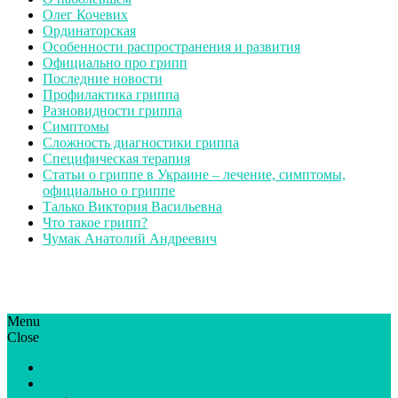
Олег Кочевих
Ординаторская
Особенности распространения и развития
Официально про грипп
Последние новости
Профилактика гриппа
Разновидности гриппа
Симптомы
Сложность диагностики гриппа
Специфическая терапия
Статьи о гриппе в Украине – лечение, симптомы,
официально о гриппе
Талько Виктория Васильевна
Что такое грипп?
Чумак Анатолий Андреевич
Menu
ГрипЮА: симптоми і лікування | Все про грип в Україні
Все про грип в Україні та Києві, профілактика грипу.
Close
Статьи
Новости