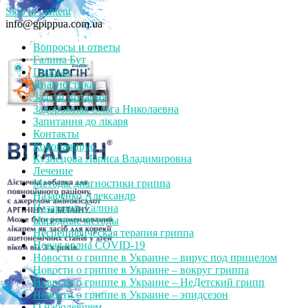
Skip to content
info@gpippua.com.ua
Вопросы и ответы
Галина Бут
Главная
Диагностика
Задати питання
Задорожная Ольга Николаевна
Запитання до лікаря
Контакты
Коронавирус
Кузнецова Лариса Владимировна
Лечение
Методы диагностики гриппа
Назаренко Александр
Назаренко Галина
Народные методы
Неспецифическая терапия гриппа
Новая волна COVID-19
Новости о гриппе в Украине – вирус под прицелом
Новости о гриппе в Украине – вокруг гриппа
Новости о гриппе в Украине – НеДетский грипп
Новости о гриппе в Украине – эпидсезон
О наболевшем