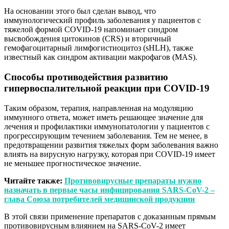
На основании этого был сделан вывод, что
иммунологический профиль заболевания у пациентов с
тяжелой формой COVID-19 напоминает синдром
высвобождения цитокинов (CRS) и вторичный
гемофагоцитарный лимфогистиоцитоз (sHLH), также
известный как синдром активации макрофагов (MAS).
Способы противодействия развитию
гипервоспалительной реакции при COVID-19
Таким образом, терапия, направленная на модуляцию
иммунного ответа, может иметь решающее значение для
лечения и профилактики иммунопатологии у пациентов с
прогрессирующим течением заболевания. Тем не менее, в
предотвращении развития тяжелых форм заболевания важно
влиять на вирусную нагрузку, которая при COVID-19 имеет
не меньшее прогностическое значение.
Читайте также:
Противовирусные препараты нужно
назначать в первые часы инфицирования SARS-CoV-2 –
глава Союза потребителей медицинской продукции
В этой связи применение препаратов с доказанным прямым
противовирусным влиянием на SARS-CoV-2 имеет