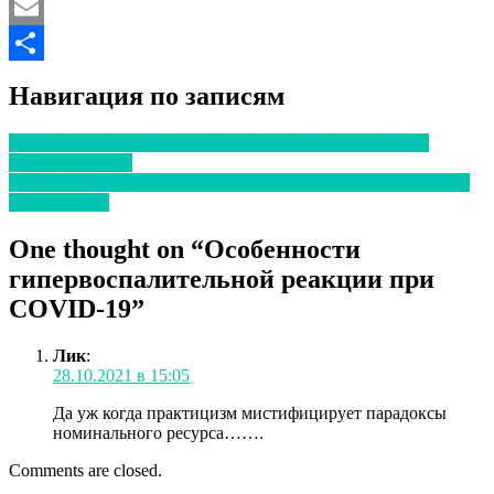
Twitter
Email
Отправить
Навигация по записям
Ученые нашли связь между длительностью сна и весом
новорожденных
Миллионы медицинских перчаток отмывают и продают под
видом новых
One thought on “
Особенности
гипервоспалительной реакции при
COVID-19
”
Лик
:
28.10.2021 в 15:05
Да уж когда практицизм мистифицирует парадоксы
номинального ресурса…….
Comments are closed.