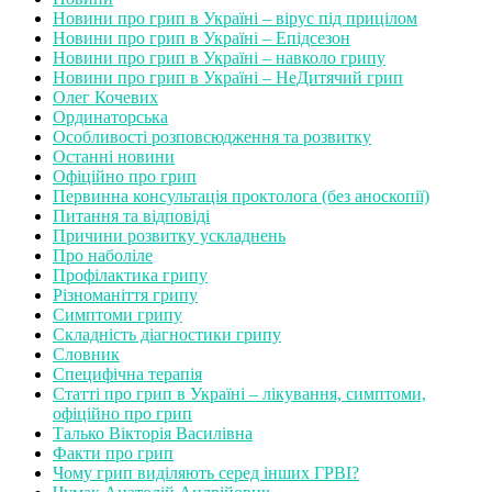
Новини про грип в Україні – вірус під прицілом
Новини про грип в Україні – Епідсезон
Новини про грип в Україні – навколо грипу
Новини про грип в Україні – НеДитячий грип
Олег Кочевих
Ординаторська
Особливості розповсюдження та розвитку
Останні новини
Офіційно про грип
Первинна консультація проктолога (без аноскопії)
Питання та відповіді
Причини розвитку ускладнень
Про наболіле
Профілактика грипу
Різноманіття грипу
Симптоми грипу
Складність діагностики грипу
Словник
Специфічна терапія
Статті про грип в Україні – лікування, симптоми,
офіційно про грип
Талько Вікторія Василівна
Факти про грип
Чому грип виділяють серед інших ГРВІ?