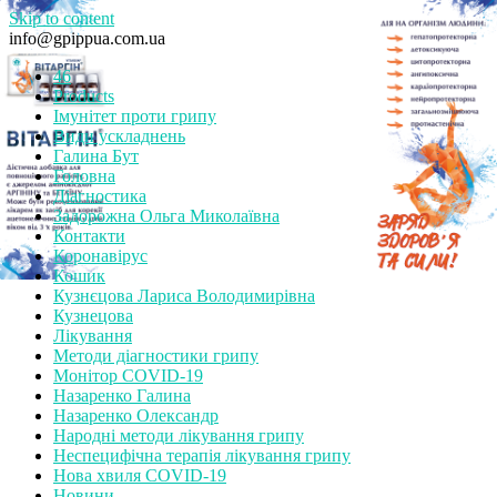
Skip to content
info@gpippua.com.ua
46
Products
Імунітет проти грипу
Види ускладнень
Галина Бут
Головна
Діагностика
Задорожна Ольга Миколаївна
Контакти
Коронавірус
Кошик
Кузнєцова Лариса Володимирівна
Кузнецова
Лікування
Методи діагностики грипу
Монітор СOVID-19
Назаренко Галина
Назаренко Олександр
Народні методи лікування грипу
Неспецифічна терапія лікування грипу
Нова хвиля COVID-19
Новини