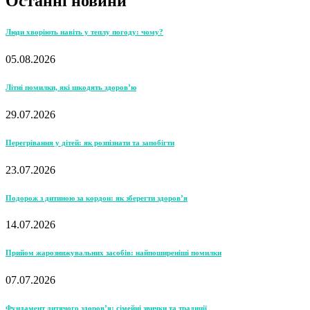
Останні новини
Люди хворіють навіть у теплу погоду: чому?
05.08.2026
Літні помилки, які шкодять здоров’ю
29.07.2026
Перегрівання у дітей: як розпізнати та запобігти
23.07.2026
Подорож з дитиною за кордон: як зберегти здоров’я
14.07.2026
Прийом жарознижувальних засобів: найпоширеніші помилки
07.07.2026
Фундамент дитячого здоров’я: сімейні звички та традиції