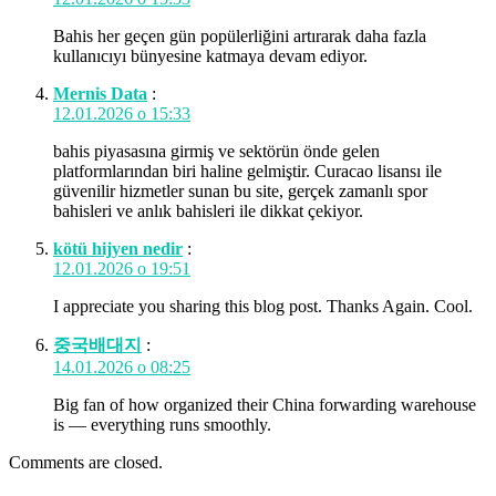
Bahis her geçen gün popülerliğini artırarak daha fazla
kullanıcıyı bünyesine katmaya devam ediyor.
Mernis Data
:
12.01.2026 о 15:33
bahis piyasasına girmiş ve sektörün önde gelen
platformlarından biri haline gelmiştir. Curacao lisansı ile
güvenilir hizmetler sunan bu site, gerçek zamanlı spor
bahisleri ve anlık bahisleri ile dikkat çekiyor.
kötü hijyen nedir
:
12.01.2026 о 19:51
I appreciate you sharing this blog post. Thanks Again. Cool.
중국배대지
:
14.01.2026 о 08:25
Big fan of how organized their China forwarding warehouse
is — everything runs smoothly.
Comments are closed.