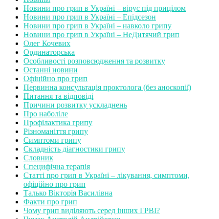
Новини про грип в Україні – вірус під прицілом
Новини про грип в Україні – Епідсезон
Новини про грип в Україні – навколо грипу
Новини про грип в Україні – НеДитячий грип
Олег Кочевих
Ординаторська
Особливості розповсюдження та розвитку
Останні новини
Офіційно про грип
Первинна консультація проктолога (без аноскопії)
Питання та відповіді
Причини розвитку ускладнень
Про наболіле
Профілактика грипу
Різноманіття грипу
Симптоми грипу
Складність діагностики грипу
Словник
Специфічна терапія
Статті про грип в Україні – лікування, симптоми,
офіційно про грип
Талько Вікторія Василівна
Факти про грип
Чому грип виділяють серед інших ГРВІ?