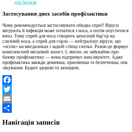
для батьків
Застосування двох засобів профілактики
Чому рекомендується застосовувати обидва спреї? Віруси
мігрують й інфекція може початися з носа, а потім опуститися
вниз. Тому спрей для носа створить захисний бар’єр на
слизовій носа, а спрей для горла — нейтралізує віруси, що
«осіли» на мигдаликах і задній стінці глотки. Разом це формує
комплексний місцевий захист. І, звісно, не забуваймо про
базову профілактику — вона підтримує наш імунітет. Адже
профілактика завжди дешевша, приємніша та безпечніша, ніж
лікування. Будьте здорові та захищені.
Facebook
Twitter
Email
Поділитися
Навігація записів