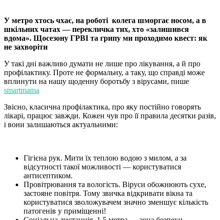
У метро хтось чхає, на роботі колега шморгає носом, а в
шкільних чатах — перекличка тих, хто «залишився
вдома». Щосезону ГРВІ та грипу ми проходимо квест: як
не захворіти
У такі дні важливо думати не лише про лікування, а й про
профілактику. Проте не формальну, а таку, що справді може
вплинути на нашу щоденну боротьбу з вірусами, пише
smartmama
Звісно, класична профілактика, про яку постійно говорять
лікарі, працює завжди. Кожен чув про її правила десятки разів,
і вони залишаються актуальними:
Гігієна рук. Мити їх теплою водою з милом, а за
відсутності такої можливості — користуватися
антисептиком.
Провітрювання та вологість. Віруси обожнюють сухе,
застояне повітря. Тому звичка відкривати вікна та
користуватися зволожувачем значно зменшує кількість
патогенів у приміщенні!
Соціальна дистанція. 1,5 метра — зона безпеки.