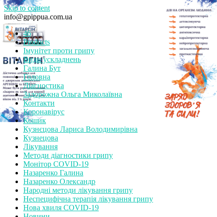
Skip to content
info@gpippua.com.ua
46
Products
Імунітет проти грипу
Види ускладнень
Галина Бут
Головна
Діагностика
Задорожна Ольга Миколаївна
Контакти
Коронавірус
Кошик
Кузнєцова Лариса Володимирівна
Кузнецова
Лікування
Методи діагностики грипу
Монітор СOVID-19
Назаренко Галина
Назаренко Олександр
Народні методи лікування грипу
Неспецифічна терапія лікування грипу
Нова хвиля COVID-19
Новини