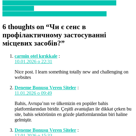
Противірусний, знеболюючий, протикашльовий: який
потрібен спрей
Час опалювального сезону: як захистити слизову?
6 thoughts on “
Чи є сенс в
профілактичному застосуванні
місцевих засобів?
”
carmin otel kırıkkale
:
10.01.2026 о 22:31
Nice post. I learn something totally new and challenging on
websites
Deneme Bonusu Veren Siteler
:
11.01.2026 о 09:49
Bahis, Avrupa’nın ve ülkemizin en popüler bahis
platformlarından biridir. Çeşitli avantajları ile dikkat çeken bu
site, bahis sektörünün en gözde platformlarından biri haline
gelmiştir.
Deneme Bonusu Veren Siteler
:
12.01.2026 о 15:33