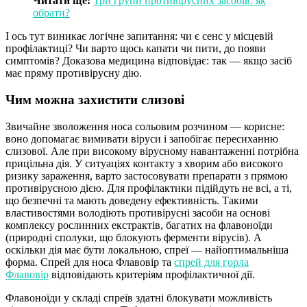
Читати ще:
Три групи противірусних засобів: як
обрати?
І ось тут виникає логічне запитання: чи є сенс у місцевій
профілактиці? Чи варто щось капати чи пити, до появи
симптомів? Доказова медицина відповідає: так — якщо засіб
має пряму противірусну дію.
Чим можна захистити слизові
Звичайне зволоження носа сольовим розчином — корисне:
воно допомагає вимивати віруси і запобігає пересиханню
слизової. Але при високому вірусному навантаженні потрібна
прицільна дія. У ситуаціях контакту з хворим або високого
ризику зараження, варто застосовувати препарати з прямою
противірусною дією. Для профілактики підійдуть не всі, а ті,
що безпечні та мають доведену ефективність. Такими
властивостями володіють противірусні засоби на основі
комплексу рослинних екстрактів, багатих на флавоноїди
(природні сполуки, що блокують ферменти вірусів). А
оскільки дія має бути локальною, спреї — найоптимальніша
форма. Спрей для носа Флавовір та
спрей для горла
Флавовір
відповідають критеріям профілактичної дії.
Флавоноїди у складі спреїв здатні блокувати можливість