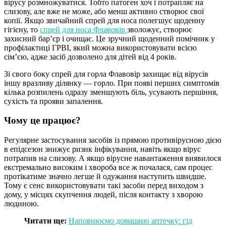
вірусу розмножуватися. Тобто патоген хоч і потрапляє на
слизову, але вже не може, або менш активно створює свої
копії. Якщо звичайний спрей для носа полегшує щоденну
гігієну, то
спрей для носа Флавовір
зволожує, створює
захисний бар’єр і очищає. Це зручний щоденний помічник у
профілактиці ГРВІ, який можна використовувати всією
сім’єю, адже засіб дозволено для дітей від 4 років.
Зі свого боку спрей для горла Флавовір захищає від вірусів
іншу вразливу ділянку — горло. При появі перших симптомів
кілька розпилень одразу зменшують біль, усувають першіння,
сухість та прояви запалення.
Чому це працює?
Регулярне застосування засобів із прямою противірусною дією
в епідсезон знижує ризик інфікування, навіть якщо вірус
потрапив на слизову. А якщо вірусне навантаження виявилося
екстремально високим і хвороба все ж почалася, сам процес
протікатиме значно легше й одужання наступить швидше.
Тому є сенс використовувати такі засоби перед виходом з
дому, у місцях скупчення людей, після контакту з хворою
людиною.
Читати ще:
Наповнюємо домашню аптечку: гід