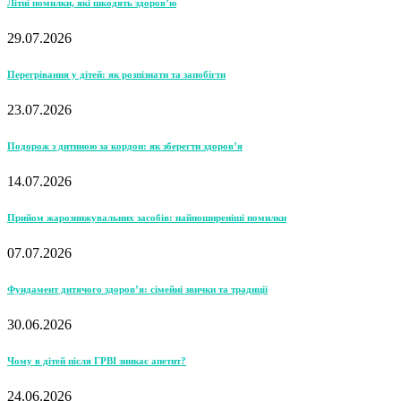
Літні помилки, які шкодять здоров’ю
29.07.2026
Перегрівання у дітей: як розпізнати та запобігти
23.07.2026
Подорож з дитиною за кордон: як зберегти здоров’я
14.07.2026
Прийом жарознижувальних засобів: найпоширеніші помилки
07.07.2026
Фундамент дитячого здоров’я: сімейні звички та традиції
30.06.2026
Чому в дітей після ГРВІ зникає апетит?
24.06.2026