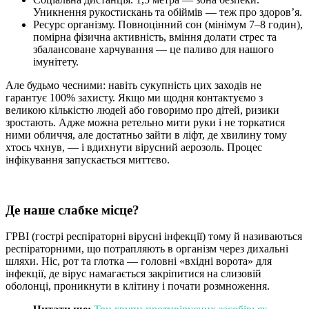
Уникнення рукостискань та обіймів — теж про здоров’я.
Ресурс організму. Повноцінний сон (мінімум 7–8 годин),
помірна фізична активність, вміння долати стрес та
збалансоване харчування — це паливо для нашого
імунітету.
Але будьмо чесними: навіть сукупність цих заходів не
гарантує 100% захисту. Якщо ми щодня контактуємо з
великою кількістю людей або говоримо про дітей, ризики
зростають. Адже можна ретельно мити руки і не торкатися
ними обличчя, але достатньо зайти в ліфт, де хвилину тому
хтось чхнув, — і вдихнути вірусний аерозоль. Процес
інфікування запускається миттєво.
Де наше слабке місце?
ГРВІ (гострі респіраторні вірусні інфекції) тому й називаються
респіраторними, що потрапляють в організм через дихальні
шляхи. Ніс, рот та глотка — головні «вхідні ворота» для
інфекції, де вірус намагається закріпитися на слизовій
оболонці, проникнути в клітину і почати розмноження.