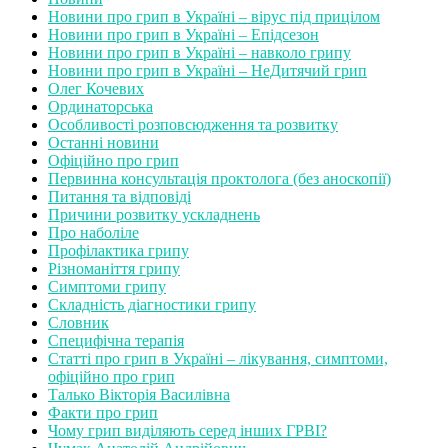
Новини про грип в Україні – вірус під прицілом
Новини про грип в Україні – Епідсезон
Новини про грип в Україні – навколо грипу
Новини про грип в Україні – НеДитячий грип
Олег Кочевих
Ординаторська
Особливості розповсюдження та розвитку
Останні новини
Офіційно про грип
Первинна консультація проктолога (без аноскопії)
Питання та відповіді
Причини розвитку ускладнень
Про наболіле
Профілактика грипу
Різноманіття грипу
Симптоми грипу
Складність діагностики грипу
Словник
Специфічна терапія
Статті про грип в Україні – лікування, симптоми,
офіційно про грип
Талько Вікторія Василівна
Факти про грип
Чому грип виділяють серед інших ГРВІ?