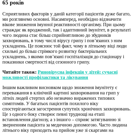
65 років
Сприятливих факторів у даній категорії пацієнтів дуже багато,
ми розглянемо основні. Насамперед, необхідно відзначити
вікове зниження імунної реактивності організму. При цьому
страждає як вроджений, так і адаптивний імунітет, в результаті
чого людина стає більш сприйнятливою до збудників
захворювань, в тому числі вірусу грипу і пов’язаних з ним
ускладнень. Це пояснює той факт, чому в літньому віці люди
схильні до більш стрімкого розвитку бактеріальних
ускладнень, з якими пов’язані госпіталізація до стаціонару і
показники смертності від сезонного грипу.
Читайте також:
Риновірусна інфекція у дітей: сучасні
можливості профілактики та лікування
Іншим важливим висновком щодо зниження імунітету є
переважання в клінічній картині захворювання на грип у
літніх людей стертих або незначно виражених типових
симптомів. У багатьох пацієнтів похилого віку
спостерігаються загострення супутніх хронічних захворювань.
Це з одного боку створює певні труднощі на етапі
встановлення діагнозу, а з іншого – сприяє затягуванню зі
зверненням пацієнта за медичною допомогою. Часто людина
літнього віку приходить на прийом уже зі скаргами на