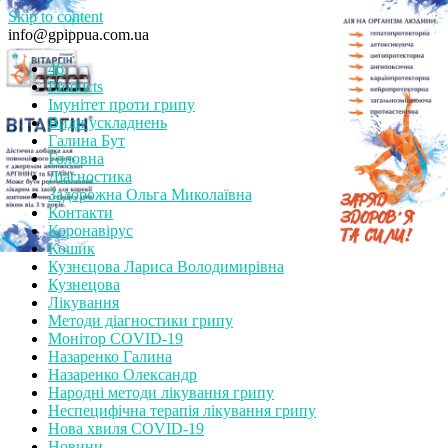
Skip to content
info@gpippua.com.ua
46
Products
Імунітет проти грипу
Види ускладнень
Галина Бут
Головна
Діагностика
Задорожна Ольга Миколаївна
Контакти
Коронавірус
Кошик
Кузнєцова Лариса Володимирівна
Кузнецова
Лікування
Методи діагностики грипу
Монітор СOVID-19
Назаренко Галина
Назаренко Олександр
Народні методи лікування грипу
Неспецифічна терапія лікування грипу
Нова хвиля COVID-19
Новини