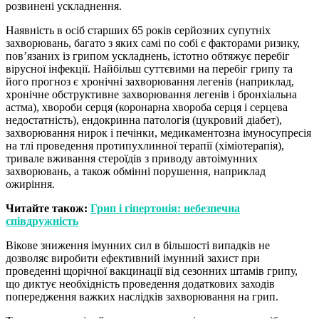
розвинені ускладнення.
Наявність в осіб старших 65 років серйозних супутніх
захворювань, багато з яких самі по собі є факторами ризику,
пов’язаних із грипом ускладнень, істотно обтяжує перебіг
вірусної інфекції. Найбільш суттєвими на перебіг грипу та
його прогноз є хронічні захворювання легенів (наприклад,
хронічне обструктивне захворювання легенів і бронхіальна
астма), хвороби серця (коронарна хвороба серця і серцева
недостатність), ендокринна патологія (цукровий діабет),
захворювання нирок і печінки, медикаментозна імуносупресія
на тлі проведення протипухлинної терапії (хіміотерапія),
тривале вживання стероїдів з приводу автоімунних
захворювань, а також обмінні порушення, наприклад
ожиріння.
Читайте також:
Грип і гіпертонія: небезпечна
співдружність
Вікове зниження імунних сил в більшості випадків не
дозволяє виробити ефективний імунний захист при
проведенні щорічної вакцинації від сезонних штамів грипу,
що диктує необхідність проведення додаткових заходів
попередження важких наслідків захворювання на грип.