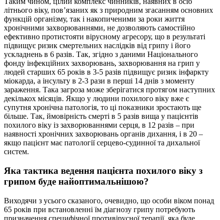
Таким чином, цілий комплекс чинників, наявних в осіб
літнього віку, пов’язаних як з природним згасанням основних
функцій організму, так і накопиченими за роки життя
хронічними захворюваннями, не дозволяють самостійно
ефективно протистояти вірусному агресору, що в результаті
підвищує ризик смертельних наслідків від грипу і його
ускладнень в 6 разів. Так, згідно з даними Національного
фонду інфекційних захворювань, захворювання на грип у
людей старших 65 років в 3-5 разів підвищує ризик інфаркту
міокарда, а інсульту в 2-3 рази в перші 14 днів з моменту
зараження. Така загроза може зберігатися протягом наступних
декількох місяців. Якщо у людини похилого віку вже є
супутня хронічна патологія, то ці показники зростають ще
більше. Так, ймовірність смерті в 5 разів вища у пацієнтів
похилого віку із захворюваннями серця, в 12 разів – при
наявності хронічних захворювань органів дихання, і в 20 –
якщо пацієнт має патології серцево-судинної та дихальної
систем.
Яка тактика ведення пацієнта похилого віку з
грипом буде найоптимальнішою?
Виходячи з усього сказаного, очевидно, що особи віком понад
65 років при встановленні їм діагнозу грипу потребують
призначення специфічної противірусної терапії, яка буде