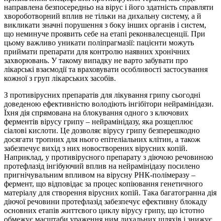
направлена ​​безпосередньо на вірус і його здатність справляти
хвороботворний вплив не тільки на дихальну систему, а й
викликати значні порушення з боку інших органів і систем,
що неминуче проявить себе на етапі реконвалесценції. При
цьому важливо уникати поліпрагмазії: пацієнти можуть
приймати препарати для контролю наявних хронічних
захворювань. У такому випадку не варто забувати про
лікарські взаємодії та враховувати особливості застосування
кожної з груп лікарських засобів.
З противірусних препаратів для лікування грипу сьогодні
доведеною ефективністю володіють інгібітори нейрамінідази.
Їхня дія спрямована на блокування одного з ключових
ферментів вірусу грипу – нейрамінідазу, яка розщеплює
сіалові кислоти. Це дозволяє вірусу грипу безперешкодно
досягати тропних для нього епітеліальних клітин, а також
забезпечує вихід з них новостворених вірусних копій.
Наприклад, у противірусного препарату з діючою речовиною
протефлазід інгібуючий вплив на нейрамінідазу посилено
пригнічувальним впливом на вірусну РНК-полімеразу –
фермент, що відповідає за процес копіювання генетичного
матеріалу для створення вірусних копій. Така багатогранна дія
діючої речовини протефлазід забезпечує ефективну блокаду
основних етапів життєвого циклу вірусу грипу, що істотно
обмежує масштаби ураження ним дихальних шляхів і знижує