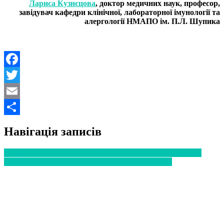
Лариса Кузнєцова
, доктор медичних наук, професор,
завідувач кафедри клінічної, лабораторної імунології та
алергології НМАПО ім. П.Л. Шупика
Facebook
Twitter
Email
Поділитися
Навігація записів
Профілактика грипу: потурбуйтесь про здоров’я завчасно
Вчені: грип впливає на поширення коронавірусу