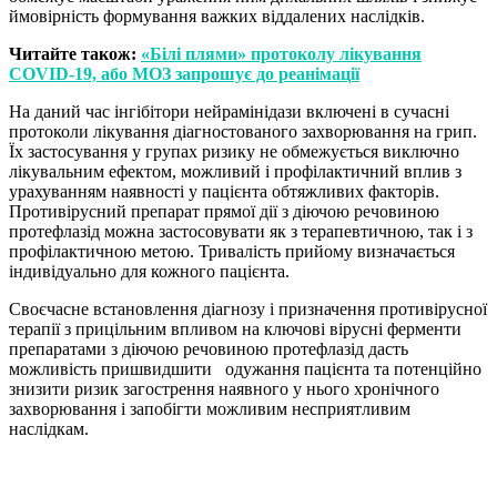
ймовірність формування важких віддалених наслідків.
Читайте також:
«Білі плями» протоколу лікування
COVID-19, або МОЗ запрошує до реанімації
На даний час інгібітори нейрамінідази включені в сучасні
протоколи лікування діагностованого захворювання на грип.
Їх застосування у групах ризику не обмежується виключно
лікувальним ефектом, можливий і профілактичний вплив з
урахуванням наявності у пацієнта обтяжливих факторів.
Противірусний препарат прямої дії з діючою речовиною
протефлазід можна застосовувати як з терапевтичною, так і з
профілактичною метою. Тривалість прийому визначається
індивідуально для кожного пацієнта.
Своєчасне встановлення діагнозу і призначення противірусної
терапії з прицільним впливом на ключові вірусні ферменти
препаратами з діючою речовиною протефлазід дасть
можливість пришвидшити одужання пацієнта та потенційно
знизити ризик загострення наявного у нього хронічного
захворювання і запобігти можливим несприятливим
наслідкам.