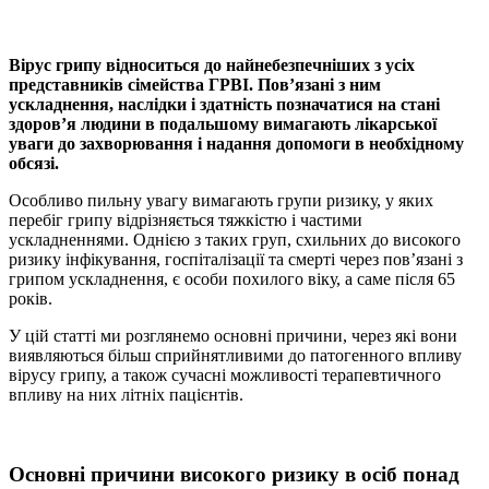
Вірус грипу відноситься до найнебезпечніших з усіх
представників сімейства ГРВІ. Пов’язані з ним
ускладнення, наслідки і здатність позначатися на стані
здоров’я людини в подальшому вимагають лікарської
уваги до захворювання і надання допомоги в необхідному
обсязі.
Особливо пильну увагу вимагають групи ризику, у яких
перебіг грипу відрізняється тяжкістю і частими
ускладненнями. Однією з таких груп, схильних до високого
ризику інфікування, госпіталізації та смерті через пов’язані з
грипом ускладнення, є особи похилого віку, а саме після 65
років.
У цій статті ми розглянемо основні причини, через які вони
виявляються більш сприйнятливими до патогенного впливу
вірусу грипу, а також сучасні можливості терапевтичного
впливу на них літніх пацієнтів.
Основні причини високого ризику в осіб понад