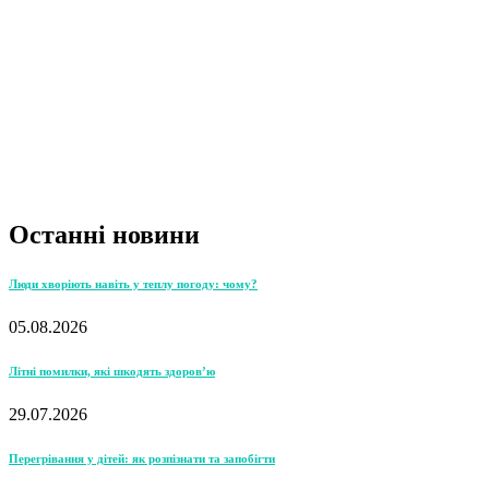
Останні новини
Люди хворіють навіть у теплу погоду: чому?
05.08.2026
Літні помилки, які шкодять здоров’ю
29.07.2026
Перегрівання у дітей: як розпізнати та запобігти