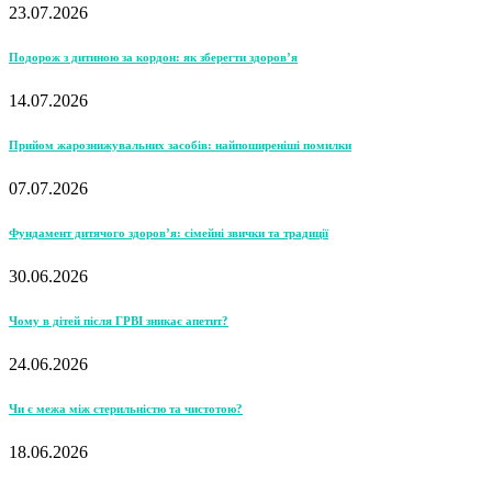
23.07.2026
Подорож з дитиною за кордон: як зберегти здоров’я
14.07.2026
Прийом жарознижувальних засобів: найпоширеніші помилки
07.07.2026
Фундамент дитячого здоров’я: сімейні звички та традиції
30.06.2026
Чому в дітей після ГРВІ зникає апетит?
24.06.2026
Чи є межа між стерильністю та чистотою?
18.06.2026