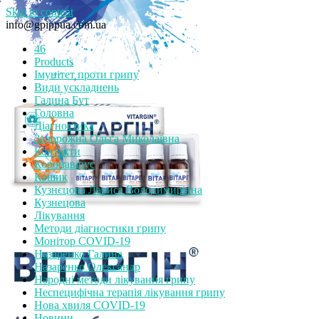
Skip to content
info@gpippua.com.ua
46
Products
Імунітет проти грипу
Види ускладнень
Галина Бут
Головна
Діагностика
Задорожна Ольга Миколаївна
Контакти
Коронавірус
Кошик
Кузнєцова Лариса Володимирівна
Кузнецова
Лікування
Методи діагностики грипу
Монітор СOVID-19
Назаренко Галина
Назаренко Олександр
Народні методи лікування грипу
Неспецифічна терапія лікування грипу
Нова хвиля COVID-19
Новини