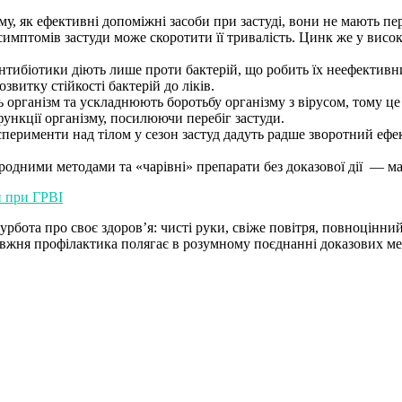
му, як ефективні допоміжні засоби при застуді, вони не мають пе
имптомів застуди може скоротити її тривалість. Цинк же у висок
антибіотики діють лише проти бактерій, що робить їх неефективни
витку стійкості бактерій до ліків.
 організм та ускладнюють боротьбу організму з вірусом, тому це
ункції організму, посилюючи перебіг застуди.
перименти над тілом у сезон застуд дадуть радше зворотний ефек
родними методами та «чарівні» препарати без доказової дії — мар
и при ГРВІ
бота про своє здоров’я: чисті руки, свіже повітря, повноцінний 
авжня профілактика полягає в розумному поєднанні доказових ме