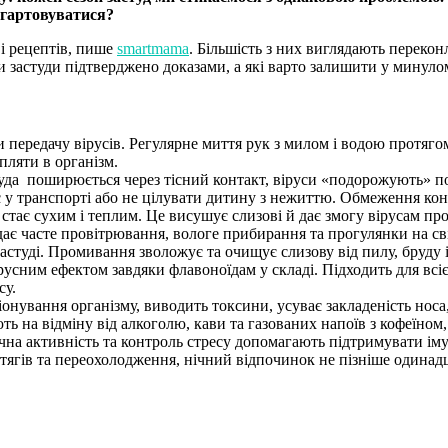
агартовуватися?
 і рецептів, пише
smartmama
. Більшість з них виглядають перекон
и застуди підтверджено доказами, а які варто залишити у минуло
 передачу вірусів. Регулярне миття рук з милом і водою протягом
пляти в організм.
уда поширюється через тісний контакт, віруси «подорожують» п
є у транспорті або не цілувати дитину з нежиттю. Обмеження ко
 стає сухим і теплим. Це висушує слизові й дає змогу вірусам пр
ає часте провітрювання, вологе прибирання та прогулянки на св
застуді. Промивання зволожує та очищує слизову від пилу, бруду 
русним ефектом завдяки флавоноїдам у складі. Підходить для всі
су.
нування організму, виводить токсини, усуває закладеність носа, 
ь на відміну від алкоголю, кави та газованих напоїв з кофеїном
на активність та контроль стресу допомагають підтримувати іму
отягів та переохолодження, нічний відпочинок не пізніше одинад