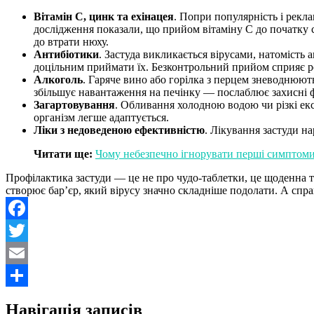
Вітамін С, цинк та ехінацея
. Попри популярність і рекла
дослідження показали, що прийом вітаміну С до початку с
до втрати нюху.
Антибіотики
. Застуда викликається вірусами, натомість 
доцільним приймати їх. Безконтрольний прийом сприяє роз
Алкоголь
. Гаряче вино або горілка з перцем зневоднюють
збільшує навантаження на печінку — послаблює захисні ф
Загартовування
. Обливання холодною водою чи різкі екс
організм легше адаптується.
Ліки з недоведеною ефективністю
. Лікування застуди на
Читати ще:
Чому небезпечно ігнорувати перші симптом
Профілактика застуди — це не про чудо-таблетки, це щоденна тур
створює бар’єр, який вірусу значно складніше подолати. А спр
Facebook
Twitter
Email
Поділитися
Навігація записів