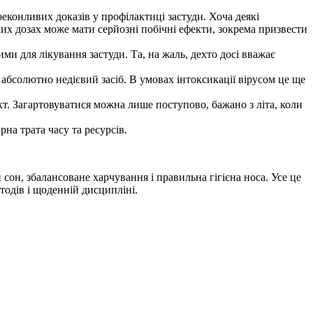
реконливих доказів у профілактиці застуди. Хоча деякі
их дозах може мати серйозні побічні ефекти, зокрема призвести
ми для лікування застуди. Та, на жаль, дехто досі вважає
 абсолютно недієвий засіб. В умовах інтоксикації вірусом це ще
т. Загартовуватися можна лише поступово, бажано з літа, коли
на трата часу та ресурсів.
сон, збалансоване харчування і правильна гігієна носа. Усе це
тодів і щоденній дисципліні.