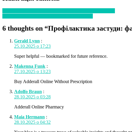
Чому небезпечно ігнорувати перші симптоми при ГРВІ
Цитокіновий шторм: симптоми та небезпека
6 thoughts on “
Профілактика застуди: ф
Gerald Lynn
:
25.10.2025 о 17:23
Super helpful — bookmarked for future reference.
Makenna Funk
:
27.10.2025 о 13:23
Buy Adderall Online Without Prescription
Adolfo Braun
:
28.10.2025 о 03:28
Adderall Online Pharmacy
Maia Hermann
:
28.10.2025 о 04:32