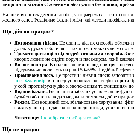
якщо пити вітамін С жменями або гуляти без шапки, щоб з
На полицях аптек десятки засобів, у соцмережах — сотні порад
жодного сенсу. Розділимо факти і міфи: які методи профілактик
Що дійсно працює?
Дотримання гігієни.
Це один із дієвих способів обмежити
дотиків руками обличчя — так віруси можуть легко потра
Тримати дистанцію від людей з ознаками хвороби.
Заст
хворих людей: не сидіти поруч із пасажиром, який кашля
Вологе повітря
. В опалювальний період повітря в оселях
підтримуючи вологість на рівні 50–65%. Подібний ефект д
Промивання носа.
Це простий і дієвий спосіб запобігти 
носа
Флавовір
: він поєднує зволожувальну дію з противі
у собі противірусну дію зі зволоженням та очищенням но
Водний баланс.
Рясне пиття забезпечує нормальне функціо
бульйон або тепла вода з медом та лимоном добре працюют
Режим.
Повноцінний сон, збалансоване харчування, фізич
свіжому повітрі, одяг відповідно до погоди, уникання пр
Читати ще:
Як вибрати спрей для горла?
Що не працює