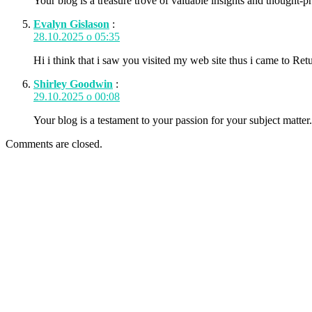
Your blog is a treasure trove of valuable insights and thought-
Evalyn Gislason
:
28.10.2025 о 05:35
Hi i think that i saw you visited my web site thus i came to Ret
Shirley Goodwin
:
29.10.2025 о 00:08
Your blog is a testament to your passion for your subject matter.
Comments are closed.