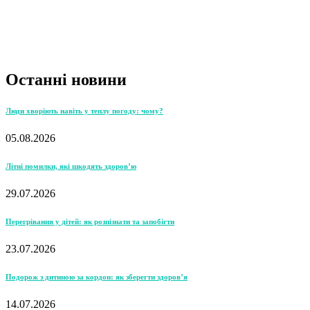
Останні новини
Люди хворіють навіть у теплу погоду: чому?
05.08.2026
Літні помилки, які шкодять здоров’ю
29.07.2026
Перегрівання у дітей: як розпізнати та запобігти
23.07.2026
Подорож з дитиною за кордон: як зберегти здоров’я
14.07.2026