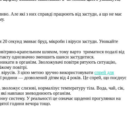
ливо. Але які з них справді працюють від застуди, а що не має
му.
 20 секунд змиває бруд, мікроби і віруси застуди. Уникайте
овітряно-крапельним шляхом, тому варто триматися подалі від
нтакту однозначно зменшить шанси застудитися.
оникати в організм. Зволожувачі повітря рятують ситуацію,
іжому повітрі.
і вірусів. З цією метою зручно використовувати
спрей для
єї родини — дозволений дітям від 4 років. Це спрей, що поєднує
зволожує слизові, нормалізує температуру тіла. Вода, чай, сік,
, які навпаки зневоднюють організм.
нну систему. У реальності це означає щоденні прогулянки на
цятої години вечора тощо.