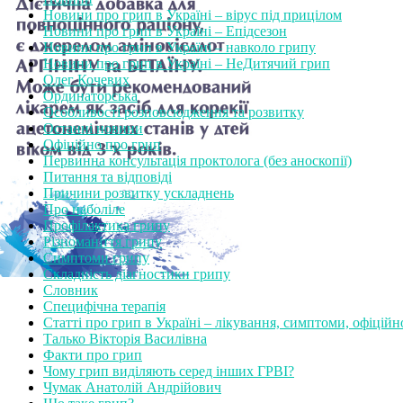
Новини про грип в Україні – вірус під прицілом
Новини про грип в Україні – Епідсезон
Новини про грип в Україні – навколо грипу
Новини про грип в Україні – НеДитячий грип
Олег Кочевих
Ординаторська
Особливості розповсюдження та розвитку
Останні новини
Офіційно про грип
Первинна консультація проктолога (без аноскопії)
Питання та відповіді
Причини розвитку ускладнень
Про наболіле
Профілактика грипу
Різноманіття грипу
Симптоми грипу
Складність діагностики грипу
Словник
Специфічна терапія
Статті про грип в Україні – лікування, симптоми, офіційн
Талько Вікторія Василівна
Факти про грип
Чому грип виділяють серед інших ГРВІ?
Чумак Анатолій Андрійович