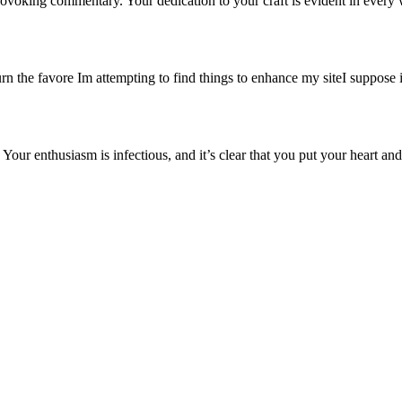
provoking commentary. Your dedication to your craft is evident in every
urn the favore Im attempting to find things to enhance my siteI suppose i
 Your enthusiasm is infectious, and it’s clear that you put your heart an