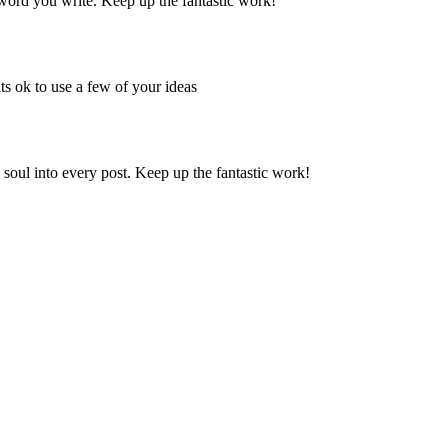
 word you write. Keep up the fantastic work!
ts ok to use a few of your ideas
d soul into every post. Keep up the fantastic work!