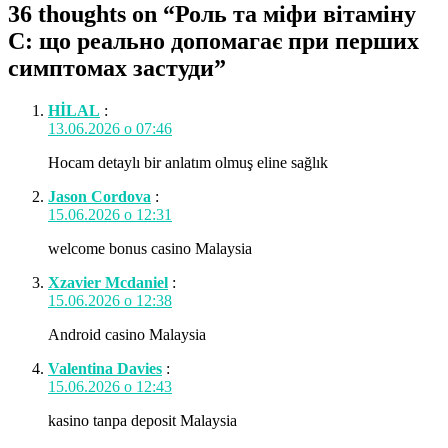
36 thoughts on “
Роль та міфи вітаміну
С: що реально допомагає при перших
симптомах застуди
”
HİLAL
:
13.06.2026 о 07:46
Hocam detaylı bir anlatım olmuş eline sağlık
Jason Cordova
:
15.06.2026 о 12:31
welcome bonus casino Malaysia
Xzavier Mcdaniel
:
15.06.2026 о 12:38
Android casino Malaysia
Valentina Davies
:
15.06.2026 о 12:43
kasino tanpa deposit Malaysia