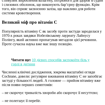
стимулює вироблення колагену, потрібного для здоров’я судин
і слизових оболонок, що виконують бар’єрну функцію. Крім
того, він сприяє засвоєнню заліза, що важливо для роботи
системи кровотворення.
Великий міф про вітамін С
Популярність вітаміну С як засобу проти застуди зародилася у
1970-х роках завдяки Нобелівському лауреату Лайнусу
Полінгу, який активно пропагував мегадози цієї речовини.
Проте сучасна наука вже має іншу позицію.
Читати ще:
10 дієвих способів заспокоїти біль у
горлі в дитини
Численні клінічні дослідження, зокрема масштабні огляди
Cochrane, довели: регулярне вживання вітаміну С не запобігає
застуді у більшості людей. А головне — прийом вітаміну вже
після появи перших симптомів:
– не скорочує тривалість хвороби або скорочує її несуттєво;
– не полегшує її перебіг.