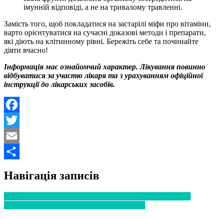
імунній відповіді, а не на тривалому травленні.
Замість того, щоб покладатися на застарілі міфи про вітаміни,
варто орієнтуватися на сучасні доказові методи і препарати,
які діють на клітинному рівні. Бережіть себе та починайте
діяти вчасно!
Інформація має ознайомчий характер. Лікування повинно
відбуватися за участю лікаря та з урахуванням офіційної
інструкції до лікарських засобів.
Facebook
Twitter
Email
Поділитися
Навігація записів
Що робити, якщо аналізи нормальні, а самопочуття – ні
Чи є межа між стерильністю та чистотою?