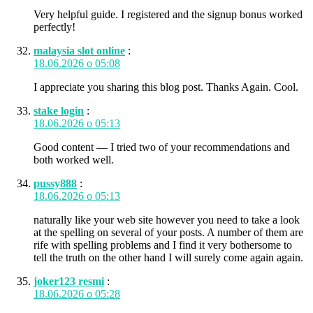
Very helpful guide. I registered and the signup bonus worked
perfectly!
malaysia slot online
:
18.06.2026 о 05:08
I appreciate you sharing this blog post. Thanks Again. Cool.
stake login
:
18.06.2026 о 05:13
Good content — I tried two of your recommendations and
both worked well.
pussy888
:
18.06.2026 о 05:13
naturally like your web site however you need to take a look
at the spelling on several of your posts. A number of them are
rife with spelling problems and I find it very bothersome to
tell the truth on the other hand I will surely come again again.
joker123 resmi
:
18.06.2026 о 05:28