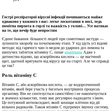
Гострі респіраторні вірусні інфекції починаються майже
однаково у кожного з нас: легке лоскотання в носі, ледь
помітна пирхота в горлі та важкість у голові… Усе натякає
на те, що вечір буде непростим
Єдине бажання більшості людей при симптомах застуди —
зупинити хворобу на початковому етапі. У хід ідуть усі відомі
методи: від гарячого чаю із медом до ударних доз лимона та
шипучих таблеток вітаміну С, пише
smartmama
Адже з
дитинства відомо, що аскорбінова кислота — це магічний
щит, здатний врятувати від вірусу ще на старті. Але чи справді
це так?
Роль вітаміну С
Вітамін С, або аскорбінова кислота, — це водорозчинний
вітамін, який бере участь у багатьох внутрішніх процесах
організму. Він не синтезується самостійно і не накопичується
в значних кількостях, тому має регулярно надходити з їжею.
Це потужний антиоксидант, який захищає клітини від дії
вільних радикалів. Також вітамін С підтримує імунну систему,