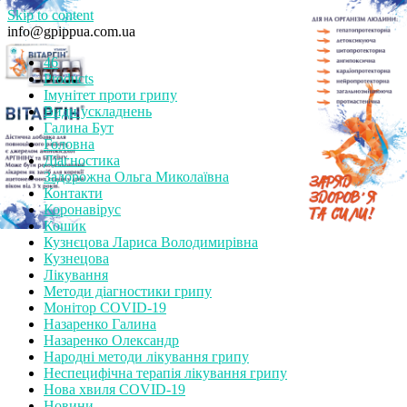
Skip to content
info@gpippua.com.ua
46
Products
Імунітет проти грипу
Види ускладнень
Галина Бут
Головна
Діагностика
Задорожна Ольга Миколаївна
Контакти
Коронавірус
Кошик
Кузнєцова Лариса Володимирівна
Кузнецова
Лікування
Методи діагностики грипу
Монітор СOVID-19
Назаренко Галина
Назаренко Олександр
Народні методи лікування грипу
Неспецифічна терапія лікування грипу
Нова хвиля COVID-19
Новини