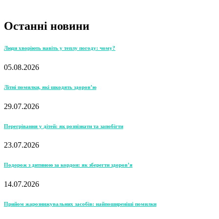
Останні новини
Люди хворіють навіть у теплу погоду: чому?
05.08.2026
Літні помилки, які шкодять здоров’ю
29.07.2026
Перегрівання у дітей: як розпізнати та запобігти
23.07.2026
Подорож з дитиною за кордон: як зберегти здоров’я
14.07.2026
Прийом жарознижувальних засобів: найпоширеніші помилки