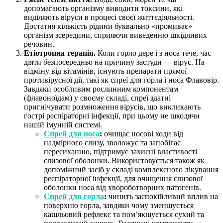
допомагають організму виводити токсини, які
виділяють віруси в процесі своєї життєдіяльності.
Достатня кількість рідини буквально «промиває»
організм зсередини, сприяючи виведенню шкідливих
речовин.
Етіотропна терапія.
Коли горло дере і з носа тече, час
діяти безпосередньо на причину застуди — вірус. На
відміну від вітамінів, існують препарати прямої
противірусної дії, такі як спреї для горла і носа Флавовір.
Завдяки особливим рослинним компонентам
(флавоноїдам) у своєму складі, спреї здатні
пригнічувати розмноження вірусів, що викликають
гострі респіраторні інфекції, при цьому не шкодячи
нашій імунній системі.
Спрей для носа
:
очищає носові ходи від
надмірного слизу, зволожує та запобігає
пересиханню, підтримує захисні властивості
слизової оболонки. Використовується також як
допоміжний засіб у складі комплексного лікування
респіраторної інфекції, для очищення слизової
оболонки носа від хвороботворних патогенів.
Спрей для горла
:
чинить заспокійливий вплив на
поверхню горла, завдяки чому зменшується
кашльовий рефлекс та пом’якшується сухий та