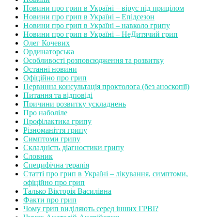
Новини про грип в Україні – вірус під прицілом
Новини про грип в Україні – Епідсезон
Новини про грип в Україні – навколо грипу
Новини про грип в Україні – НеДитячий грип
Олег Кочевих
Ординаторська
Особливості розповсюдження та розвитку
Останні новини
Офіційно про грип
Первинна консультація проктолога (без аноскопії)
Питання та відповіді
Причини розвитку ускладнень
Про наболіле
Профілактика грипу
Різноманіття грипу
Симптоми грипу
Складність діагностики грипу
Словник
Специфічна терапія
Статті про грип в Україні – лікування, симптоми,
офіційно про грип
Талько Вікторія Василівна
Факти про грип
Чому грип виділяють серед інших ГРВІ?