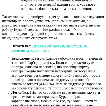
подразливий кашель. Рослинні компоненти
сприяють регенерації тканин горла, усувають
набряк, знеболюють та знімають запалення.
Таким чином, противірусні спреї для локального застосування
Флавовір не просто усувають неприємні симптоми, а й
зменшують вірусне навантаження на організм і полегшують
роботу імунній системі. Чим раніше почати їх
використовувати (у перші години появи симптомів), тим
швидше зупиниться вірусна атака.
Читати ще:
Після грипу можуть загостритись
хронічні хвороби: чому?
Зволожене повітря.
Слизова оболонка носа — перший
захисний бар’єр організму. Коли ми вдихаємо сухе
повітря, слизова пересихає, що полегшує вірусу
безперешкодно потрапити всередину. Застосування
зволожувача, регулярне вологе прибирання або просте
провітрювання допомагає підтримувати потрібний
рівень вологості (40–60%), сприяє підтримці здорового
мікроклімату слизової та поліпшує самопочуття хворого.
Легка їжа.
Під час хвороби не варто перевантажувати
організм важкими стравами. Курячий бульйон,
картопляне пюре, нежирне м’ясо, тушковані овочі та
свіжі фрукти дозволять організму зосередитися на