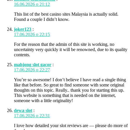
16.06.2026 о 21:12
This list of the best casino sites Malaysia is actually solid.
Found a couple I didn’t know.
joker123
:
17.06.2026 о 22:15
For the reason that the admin of this site is working, no
uncertainty very quickly it will be renowned, due to its quality
contents.
mahjong slot gacor
:
17.06.2026 о 22:27
You’re so awesome! I don’t believe I have read a single thing
like that before. So great to find someone with some original
thoughts on this topic. Really.. thank you for starting this up.
This website is something that is needed on the internet,
someone with a little originality!
dewa slot
:
17.06.2026 о 22:31
I love how detailed your slot reviews are — please do more of