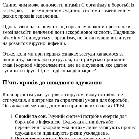
Єдине, чим може допомогти вітамін С організму в боротьбі із
застудою, — це зміцненням судинної системи і зменшенням
деяких проявів запалення.
Однак вчені наголошують, що організм людини просто не в
змозі засвоїти величезні дози аскорбінової кислоти. Надлишок
вітаміну С виводиться з організму, не встигнувши вплинути
на розвиток вірусної інфекції.
Отже, коли ми при перших ознаках застуди хапаємося за
шипшину, часник або цитрусові, то отримуємо приємний
смак і корисні мікроелементи, але не лікування, яке здатне
зупинити вірус. Що ж тоді справді працює?
П’ять кроків до швидкого одужання
Коли організм уже зустрівся з вірусом, йому потрібна не
стимуляція, а підтримка та сприятливі умови для боротьби.
Ось доказові методи допомоги при перших ознаках ГРВІ:
Спокій та сон.
Імунній системі потрібна енергія для
боротьби з інфекцією. Будь-яка активність або
перенесення хвороби «на ногах» лише затягують процес
одужання та підвищують ризик ускладнень.
Рясне тепле пиття.
Вода, соки, морси та чаї