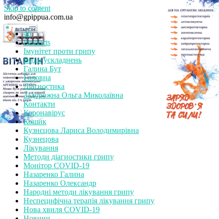
Skip to content
info@gpippua.com.ua
46
Products
Імунітет проти грипу
Види ускладнень
Галина Бут
Головна
Діагностика
Задорожна Ольга Миколаївна
Контакти
Коронавірус
Кошик
Кузнєцова Лариса Володимирівна
Кузнецова
Лікування
Методи діагностики грипу
Монітор СOVID-19
Назаренко Галина
Назаренко Олександр
Народні методи лікування грипу
Неспецифічна терапія лікування грипу
Нова хвиля COVID-19
Новини