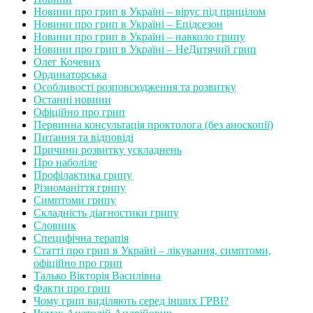
Новини про грип в Україні – вірус під прицілом
Новини про грип в Україні – Епідсезон
Новини про грип в Україні – навколо грипу
Новини про грип в Україні – НеДитячий грип
Олег Кочевих
Ординаторська
Особливості розповсюдження та розвитку
Останні новини
Офіційно про грип
Первинна консультація проктолога (без аноскопії)
Питання та відповіді
Причини розвитку ускладнень
Про наболіле
Профілактика грипу
Різноманіття грипу
Симптоми грипу
Складність діагностики грипу
Словник
Специфічна терапія
Статті про грип в Україні – лікування, симптоми,
офіційно про грип
Талько Вікторія Василівна
Факти про грип
Чому грип виділяють серед інших ГРВІ?