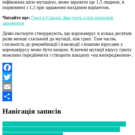
інфікована цією мутацією, може заразити ще 1,5 людини, в
порівнянні з 1,1 при зараженні вихідним варіантом.
Читайте ще:
Грип в Європі: фіксують сотні випадків
зараження
Деякі експерти стверджують, що коронавірус в кілька десятків
разів менше схильний до мутації, ніж грип. Тим часом,
схильність до рекомбінації і взаємодії з іншими вірусами у
коронавірусу може бути вищою. Ключові мутації вірусу грипу
можливо передбачити і створити вакцину «на випередження».
Facebook
Twitter
Email
Поділитися
Навігація записів
Гострий мастоїдит у дітей: як вберегти від ускладнень ГРВІ
Антимонопольна вірусологія: чому АМКУ програв суд з
виробником «Протефлазіду»