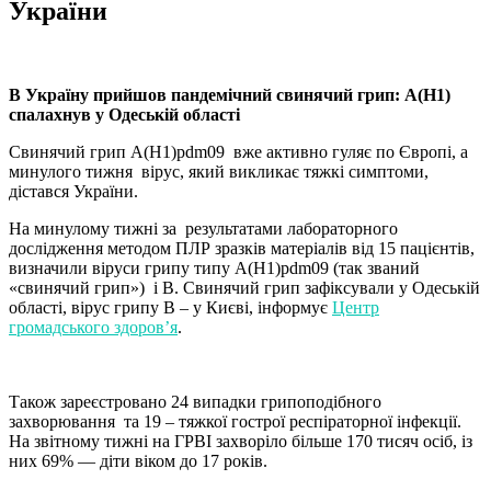
України
В Україну прийшов
пандемічний свинячий грип
: А(Н1)
спалахнув у Одеській області
Свинячий грип А(Н1)pdm09 вже активно гуляє по Європі, а
минулого тижня вірус, який викликає тяжкі симптоми,
дістався України.
На минулому тижні за результатами лабораторного
дослідження методом ПЛР зразків матеріалів від 15 пацієнтів,
визначили віруси грипу типу А(Н1)pdm09 (так званий
«свинячий грип») і B. Свинячий грип зафіксували у Одеській
області, вірус грипу В – у Києві, інформує
Центр
громадського здоров’я
.
Також зареєстровано 24 випадки грипоподібного
захворювання та 19 – тяжкої гострої респіраторної інфекції.
На звітному тижні на ГРВІ захворіло більше 170 тисяч осіб, із
них 69% — діти віком до 17 років.