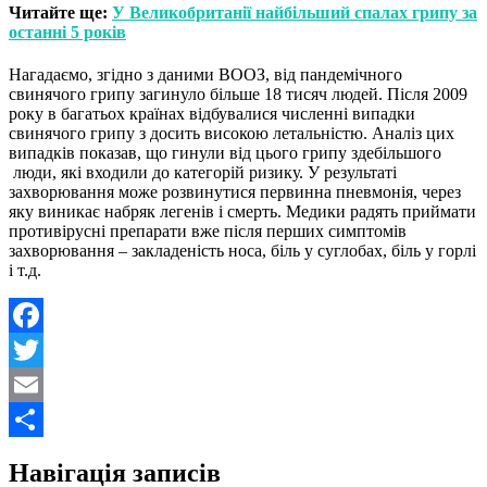
Читайте ще:
У Великобританії найбільший спалах грипу за
останні 5 років
Нагадаємо, згідно з даними ВООЗ, від пандемічного
свинячого грипу загинуло більше 18 тисяч людей. Після 2009
року в багатьох країнах відбувалися численні випадки
свинячого грипу з досить високою летальністю. Аналіз цих
випадків показав, що гинули від цього грипу здебільшого
люди, які входили до категорій ризику. У результаті
захворювання може розвинутися первинна пневмонія, через
яку виникає набряк легенів і смерть. Медики радять приймати
противірусні препарати вже після перших симптомів
захворювання – закладеність носа, біль у суглобах, біль у горлі
і т.д.
Facebook
Twitter
Email
Поділитися
Навігація записів