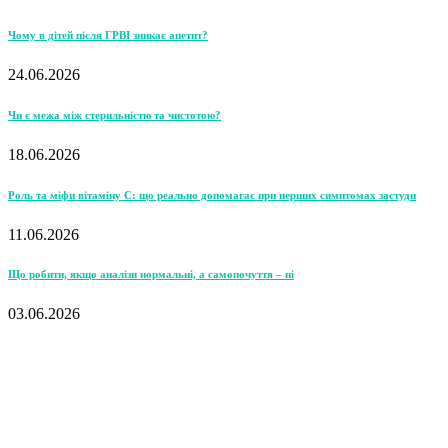
Чому в дітей після ГРВІ зникає апетит?
24.06.2026
Чи є межа між стерильністю та чистотою?
18.06.2026
Роль та міфи вітаміну С: що реально допомагає при перших симптомах застуди
11.06.2026
Що робити, якщо аналізи нормальні, а самопочуття – ні
03.06.2026