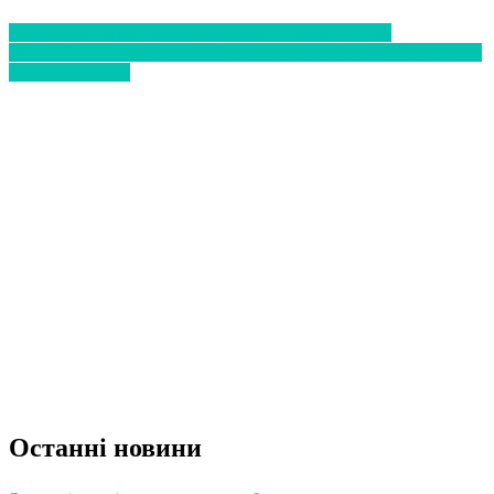
У США кількість смертей від грипу досягає тисячі
В Англії виявили пташиний грип: в країні бояться поширення
вірусу на Різдво
Останні новини