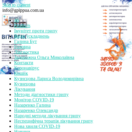
Skip to content
info@gpippua.com.ua
46
Products
Імунітет проти грипу
Види ускладнень
Галина Бут
Головна
Діагностика
Задорожна Ольга Миколаївна
Контакти
Коронавірус
Кошик
Кузнєцова Лариса Володимирівна
Кузнецова
Лікування
Методи діагностики грипу
Монітор СOVID-19
Назаренко Галина
Назаренко Олександр
Народні методи лікування грипу
Неспецифічна терапія лікування грипу
Нова хвиля COVID-19
Новини