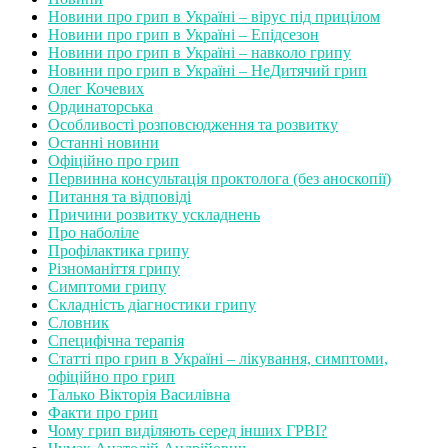
Новини про грип в Україні – вірус під прицілом
Новини про грип в Україні – Епідсезон
Новини про грип в Україні – навколо грипу
Новини про грип в Україні – НеДитячий грип
Олег Кочевих
Ординаторська
Особливості розповсюдження та розвитку
Останні новини
Офіційно про грип
Первинна консультація проктолога (без аноскопії)
Питання та відповіді
Причини розвитку ускладнень
Про наболіле
Профілактика грипу
Різноманіття грипу
Симптоми грипу
Складність діагностики грипу
Словник
Специфічна терапія
Статті про грип в Україні – лікування, симптоми,
офіційно про грип
Талько Вікторія Василівна
Факти про грип
Чому грип виділяють серед інших ГРВІ?