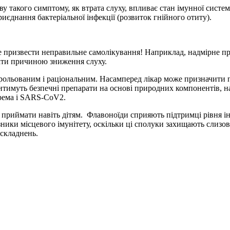
у такого симптому, як втрата слуху, впливає стан імунної систем
єднання бактеріальної інфекції (розвиток гнійного отиту).
оже призвести неправильне самолікування! Наприклад, надмірне 
ати причиною зниження слуху.
рольованим і раціональним. Насамперед лікар може призначити пр
итимуть безпечні препарати на основі природних компонентів, 
крема і SARS-CoV2.
приймати навіть дітям. Флавоноїди сприяють підтримці рівня інт
ники місцевого імунітету, оскільки ці сполуки захищають слизов
складнень.