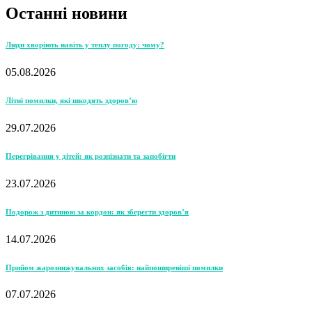
Останні новини
Люди хворіють навіть у теплу погоду: чому?
05.08.2026
Літні помилки, які шкодять здоров’ю
29.07.2026
Перегрівання у дітей: як розпізнати та запобігти
23.07.2026
Подорож з дитиною за кордон: як зберегти здоров’я
14.07.2026
Прийом жарознижувальних засобів: найпоширеніші помилки
07.07.2026