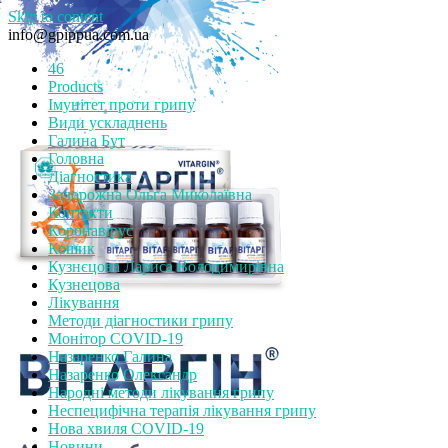
Skip to content
info@gpippua.com.ua
46
Products
Імунітет проти грипу
Види ускладнень
Галина Бут
Головна
Діагностика
Задорожна Ольга Миколаївна
Контакти
Коронавірус
Кошик
Кузнєцова Лариса Володимирівна
Кузнецова
Лікування
Методи діагностики грипу
Монітор СOVID-19
Назаренко Галина
Назаренко Олександр
Народні методи лікування грипу
Неспецифічна терапія лікування грипу
Нова хвиля COVID-19
Новини