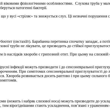
 віковими фізіологічними особливостями. Слухова труба у мален
беруться патогенні бактерії.
 що у вусі «стріляє» та знижується слух. Ці незначні порушення 
ь
убоотит (євстахіїт). Барабанна перетинка спочатку западає, а по
хової труби не лікувати, це призводить до стійкої приглухуватост
им із наслідків хвороби є грипозний отит. При цьому на слизовій
русні інфекції можуть призводити і до сенсоневральної приглухув
роченням. При симптомах сенсоневральної приглухуватості до лі
ся. Хвороба розвивається досить раптово і при цьому сильного б
симптомів.
и (нежить і набряк слизової носа) можуть призводити до ускладн
тим вірогіднішими стають ускладнення, пов’язані з ураженням є