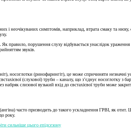
х і неочікуваних симптомів, наприклад, втрата смаку та нюху, св
уху.
я. Як правило, порушення слуху відбувається унаслідок ураження
рийняттям звуків.
ніт), носоглотки (ринофарингіт), це може спричиняти незначні 
євстахієвої (слухової) труби – каналу, що з’єднує носоглотку з 
ез набряк слизової вузький вхід до євстахієвої труби може закр
(ангіна) часто призводить до такого ускладнення ГРВІ, як отит. 
до року.
оріти сильніше цього епідсезону