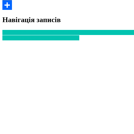
Email
Поділитися
Навігація записів
ВООЗ закликає видалити компонент B/Yamagata зі складу вакц
Чи ефективні компреси під час ГРВІ?