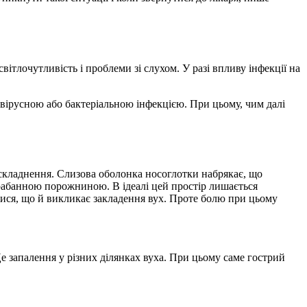
ітлочутливість і проблеми зі слухом. У разі впливу інфекції на
 вірусною або бактеріальною інфекцією. При цьому, чим далі
ускладнення. Слизова оболонка носоглотки набрякає, що
барабанною порожниною. В ідеалі цей простір лишається
итися, що й викликає закладення вух. Проте болю при цьому
Це запалення у різних ділянках вуха. При цьому саме гострий