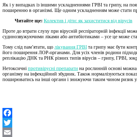
Як і у випадках із іншими ускладненнями ГРВІ та грипу, на появ
поширенню в організмі. Ще одним ускладненням може стати при
Читайте ще:
Колектив і діти: як захиститися від вірусів
Проте до втрати слуху при вірусній респіраторній інфекції м
судинозвужуючими ліками або антибіотиками – усе це може ст
Тому слід пам’ятати, що
лікування ГРВІ
та грипу має бути конт
його поширення ЛОР-органами. Для усіх членів родини підход
реплікацію ДНК та РНК різних типів вірусів – грипу, ГРВІ, зо
Нетоксичні
противірусні препарати
на рослинній основі можна 
організму на інфекційний збудник. Також нормалізуються показ
поширюватись на інші органи і знижуючи таким чином ризик у
Facebook
Twitter