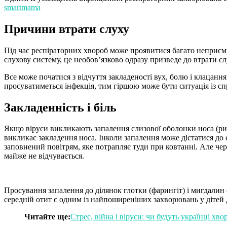
smartmama
Причини втрати слуху
Під час респіраторних хвороб може проявитися багато неприємни
слухову систему, це необов’язково одразу призведе до втрати сл
Все може початися з відчуття закладеності вух, болю і клацанн
просуватиметься інфекція, тим гіршою може бути ситуація із сп
Закладенність і біль
Якщо віруси викликають запалення слизової оболонки носа (ри
викликає закладення носа. Інколи запалення може дістатися до 
заповнений повітрям, яке потрапляє туди при ковтанні. Але чер
майже не відчувається.
Просування запалення до ділянок глотки (фарингіт) і мигдалин 
середній отит є одним із найпоширеніших захворювань у дітей 
Читайте ще:
Стрес, війна і віруси: чи будуть українці хв