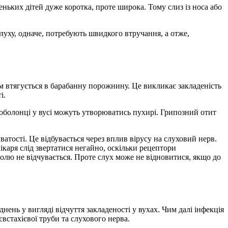
ьких дітей дуже коротка, проте широка. Тому слиз із носа або
слуху, одначе, потребують швидкого втручання, а отже,
тім втягується в барабанну порожнину. Це викликає закладеність
і.
 оболонці у вусі можуть утворюватись пухирі. Грипозний отит
атості. Це відбувається через вплив вірусу на слуховий нерв.
каря слід звертатися негайно, оскільки рецептори
олю не відчувається. Проте слух може не відновитися, якщо до
ень у вигляді відчуття закладеності у вухах. Чим далі інфекція
встахієвої труби та слухового нерва.