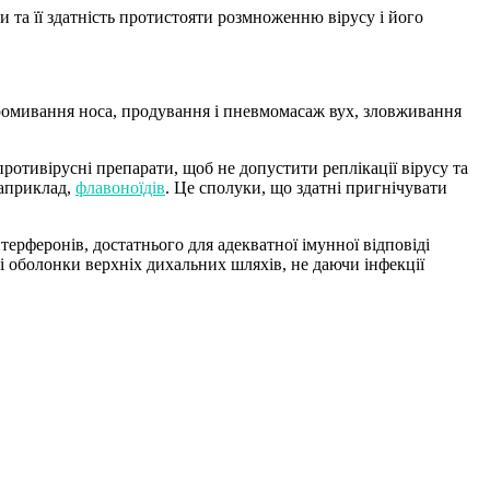
и та її здатність протистояти розмноженню вірусу і його
промивання носа, продування і пневмомасаж вух, зловживання
отивірусні препарати, щоб не допустити реплікації вірусу та
наприклад,
флавоноїдів
. Це сполуки, що здатні пригнічувати
ерферонів, достатнього для адекватної імунної відповіді
і оболонки верхніх дихальних шляхів, не даючи інфекції