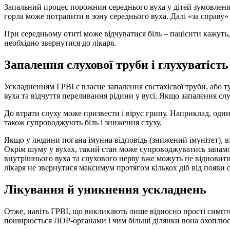
Запальний процес порожнин середнього вуха у дітей зумовлений
горла може потрапити в зону середнього вуха. Далі «за справу» 
При середньому отиті може відчуватися біль – пацієнти кажуть,
необхідно звернутися до лікаря.
Запалення слухової труби і глухуватіст
Ускладненням ГРВІ є власне запалення євстахієвої труби, або т
вуха та відчуття переливання рідини у вусі. Якщо запалення слу
До втрати слуху може призвести і вірус грипу. Наприклад, одн
також супроводжують біль і зниження слуху.
Якщо у людини погана імунна відповідь (знижений імунітет), ві
Окрім шуму у вухах, такий стан може супроводжуватись запамо
внутрішнього вуха та слухового нерву вже можуть не відновити
лікаря не звернутися максимум протягом кількох діб від появи 
Лікування й уникнення ускладнень
Отже, навіть ГРВІ, що викликають лише відносно прості симптом
поширюється ЛОР-органами і чим більші ділянки вона охоплює, 