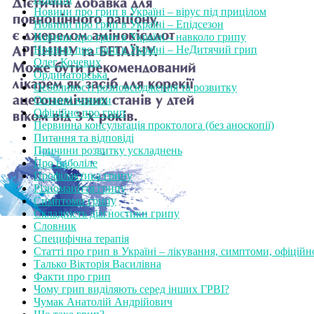
Новини про грип в Україні – вірус під прицілом
Новини про грип в Україні – Епідсезон
Новини про грип в Україні – навколо грипу
Новини про грип в Україні – НеДитячий грип
Олег Кочевих
Ординаторська
Особливості розповсюдження та розвитку
Останні новини
Офіційно про грип
Первинна консультація проктолога (без аноскопії)
Питання та відповіді
Причини розвитку ускладнень
Про наболіле
Профілактика грипу
Різноманіття грипу
Симптоми грипу
Складність діагностики грипу
Словник
Специфічна терапія
Статті про грип в Україні – лікування, симптоми, офіційн
Талько Вікторія Василівна
Факти про грип
Чому грип виділяють серед інших ГРВІ?
Чумак Анатолій Андрійович