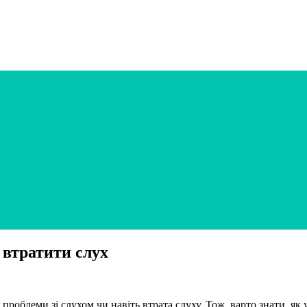
 втратити слух
облеми зі слухом чи навіть втрата слуху. Тож, варто знати, як у