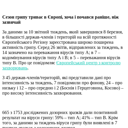
Сезон грипу триває в Європі, хоча і почався раніше, ніж
зазвичай
За даними за 10 звітний тиждень, який завершився 8 березня,
в більшості держав-членів і територій на всій протяжності
Європейського Регіону зареєстрована широко поширена
активність грипу. Серед 26 звітів, відправлених за тиждень, в
14 зазначено на переважання вірусів типу А; в 7 –
кодомінування вірусів типу А і В; в 5 – переважання вірусів
типу В. Про це повідомляє
Європейський центр з контролю
захворювань
.
З 45 держав-членів/територій, які представили дані про
інтенсивність за тиждень, 7 повідомили про фонову, 24 – про
низьку і 12 – про середню і 2 (Боснія і Герцеговина, Косово) –
про високу інтенсивність захворювання.
665 з 1753 досліджених дозорних зразків дали позитивний
результат на віруси грипу: 59% – тип А; 41% – тип В. Крім
того, за даними за тиждень віруси грипу були виявлені в 7
тисячах зразках з недозорних джерел.