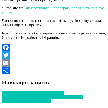
Читайте ще:
Як противірусні препарати впливають на вірус
грипу
Частка позитивних тестів на наявність вірусів грипу склала
40% і вище в 15 країнах.
Більшість випадків були зареєстровані в трьох країнах: Іспанія,
Сполучене Королівство і Франція.
Facebook
Twitter
Email
Поділитися
Навігація записів
В Україні вже 5 хворих на COVID-19
Медперсонал українських лікарень забезпечують
противірусними препаратами