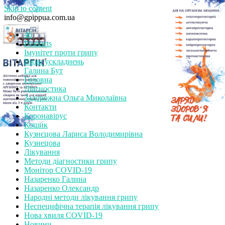
Skip to content
info@gpippua.com.ua
46
Products
Імунітет проти грипу
Види ускладнень
Галина Бут
Головна
Діагностика
Задорожна Ольга Миколаївна
Контакти
Коронавірус
Кошик
Кузнєцова Лариса Володимирівна
Кузнецова
Лікування
Методи діагностики грипу
Монітор СOVID-19
Назаренко Галина
Назаренко Олександр
Народні методи лікування грипу
Неспецифічна терапія лікування грипу
Нова хвиля COVID-19
Новини