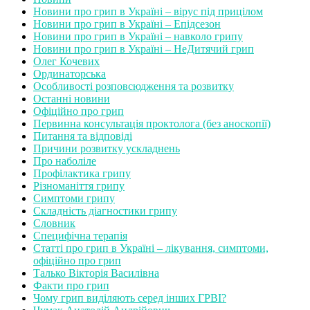
Новини про грип в Україні – вірус під прицілом
Новини про грип в Україні – Епідсезон
Новини про грип в Україні – навколо грипу
Новини про грип в Україні – НеДитячий грип
Олег Кочевих
Ординаторська
Особливості розповсюдження та розвитку
Останні новини
Офіційно про грип
Первинна консультація проктолога (без аноскопії)
Питання та відповіді
Причини розвитку ускладнень
Про наболіле
Профілактика грипу
Різноманіття грипу
Симптоми грипу
Складність діагностики грипу
Словник
Специфічна терапія
Статті про грип в Україні – лікування, симптоми,
офіційно про грип
Талько Вікторія Василівна
Факти про грип
Чому грип виділяють серед інших ГРВІ?