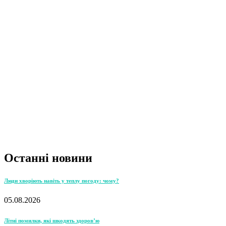
Останні новини
Люди хворіють навіть у теплу погоду: чому?
05.08.2026
Літні помилки, які шкодять здоров’ю