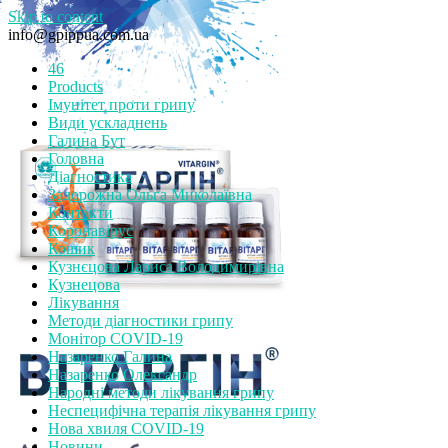
Skip to content
info@gpippua.com.ua
46
Products
Імунітет проти грипу
Види ускладнень
Галина Бут
Головна
Діагностика
Задорожна Ольга Миколаївна
Контакти
Коронавірус
Кошик
Кузнєцова Лариса Володимирівна
Кузнецова
Лікування
Методи діагностики грипу
Монітор СOVID-19
Назаренко Галина
Назаренко Олександр
Народні методи лікування грипу
Неспецифічна терапія лікування грипу
Нова хвиля COVID-19
Новини