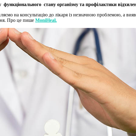
гу функціонального стану організму та профілактики відхиле
ляємо на консультацію до лікаря із незначною проблемою, а виявл
ння. Про це пише
MoniHeal.