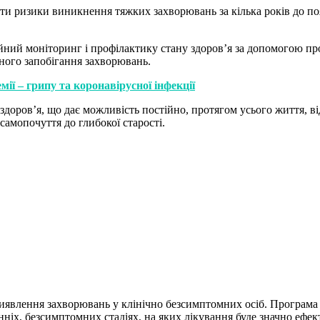
ти ризики виникнення тяжких захворювань за кілька років до п
ійний моніторинг і профілактику стану здоров’я за допомогою пр
ного запобігання захворювань.
мії – грипу та коронавірусної інфекції
доров’я, що дає можливість постійно, протягом усього життя, ві
самопочуття до глибокої старості.
явлення захворювань у клінічно безсимптомних осіб. Програма п
нніх, безсимптомних стадіях, на яких лікування буде значно ефек