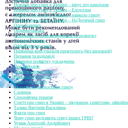
Новини про грип в Україні – вірус під прицілом
Новини про грип в Україні – Епідсезон
Новини про грип в Україні – навколо грипу
Новини про грип в Україні – НеДитячий грип
Олег Кочевих
Ординаторська
Особливості розповсюдження та розвитку
Останні новини
Офіційно про грип
Первинна консультація проктолога (без аноскопії)
Питання та відповіді
Причини розвитку ускладнень
Про наболіле
Профілактика грипу
Різноманіття грипу
Симптоми грипу
Складність діагностики грипу
Словник
Специфічна терапія
Статті про грип в Україні – лікування, симптоми, офіційн
Талько Вікторія Василівна
Факти про грип
Чому грип виділяють серед інших ГРВІ?
Чумак Анатолій Андрійович