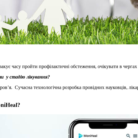
ує часу пройти профілактичні обстеження, очікувати в чергах до 
и у стадію лікування?
оров’я. Сучасна технологічна розробка провідних науковців, ліка
niHeal?