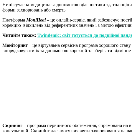
Нині сучасна медицина за допомогою діагностики здатна оціни
форми захворювань або смерть.
Платформа
MoniHeal
– це онлайн-сервіс, який забезпечує пост
корекцію відхилень від референтних значень і з метою ефектив
Читайте також:
Twindemic: світ готується до подвійної панде
Моніторинг
– це віртуальна сервісна програма хорошого стану з
впорядковувати їх за допомогою корекцій та зберігати відмінне 
Скринінг
– програма первинного обстеження, спрямована на ви
консультацій. Скринінг дає змогу виявляти захворювання на ра