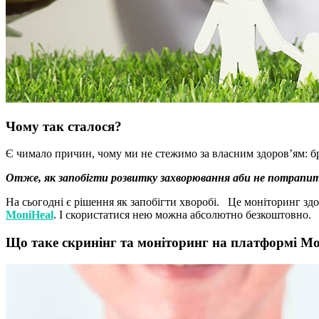
Чому так сталося?
Є чимало причин, чому ми не стежимо за власним здоров’ям: брак
Отже, як запобігти розвитку захворювання аби не потрапит
На сьогодні є рішення як запобігти хворобі. Це моніторинг зд
MoniHeal
. І скористатися нею можна абсолютно безкоштовно.
Що таке скринінг та моніторинг на платформі Mo