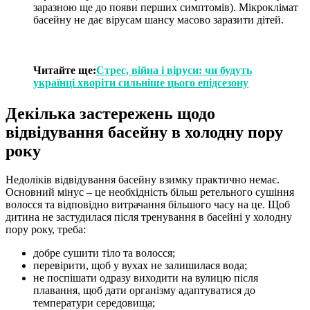
заразною ще до появи перших симптомів). Мікроклімат
басейну не дає вірусам шансу масово заразити дітей.
Читайте ще:
Стрес, війна і віруси: чи будуть
українці хворіти сильніше цього епідсезону
Декілька застережень щодо
відвідування басейну в холодну пору
року
Недоліків відвідування басейну взимку практично немає.
Основний мінус – це необхідність більш ретельного сушіння
волосся та відповідно витрачання більшого часу на це. Щоб
дитина не застудилася після тренування в басейні у холодну
пору року, треба:
добре сушити тіло та волосся;
перевірити, щоб у вухах не залишилася вода;
не поспішати одразу виходити на вулицю після
плавання, щоб дати організму адаптуватися до
температури середовища;