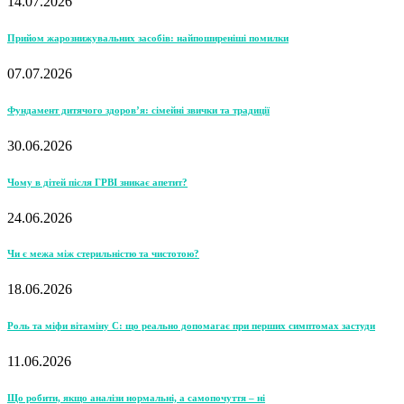
14.07.2026
Прийом жарознижувальних засобів: найпоширеніші помилки
07.07.2026
Фундамент дитячого здоров’я: сімейні звички та традиції
30.06.2026
Чому в дітей після ГРВІ зникає апетит?
24.06.2026
Чи є межа між стерильністю та чистотою?
18.06.2026
Роль та міфи вітаміну С: що реально допомагає при перших симптомах застуди
11.06.2026
Що робити, якщо аналізи нормальні, а самопочуття – ні