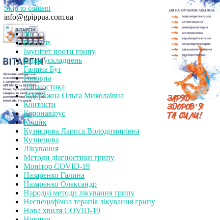
Skip to content
info@gpippua.com.ua
46
Products
Імунітет проти грипу
Види ускладнень
Галина Бут
Головна
Діагностика
Задорожна Ольга Миколаївна
Контакти
Коронавірус
Кошик
Кузнєцова Лариса Володимирівна
Кузнецова
Лікування
Методи діагностики грипу
Монітор СOVID-19
Назаренко Галина
Назаренко Олександр
Народні методи лікування грипу
Неспецифічна терапія лікування грипу
Нова хвиля COVID-19
Новини