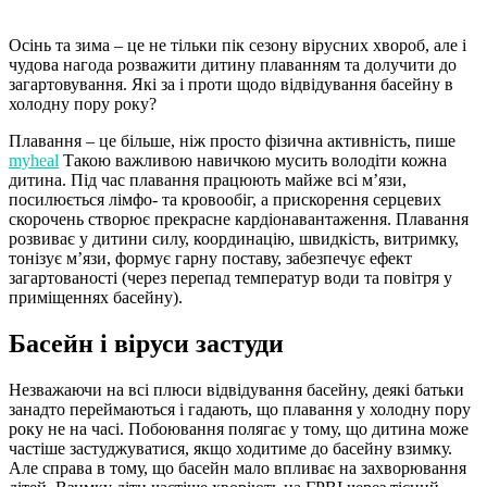
Осінь та зима – це не тільки пік сезону вірусних хвороб, але і
чудова нагода розважити дитину плаванням та долучити до
загартовування. Які за і проти щодо відвідування басейну в
холодну пору року?
Плавання – це більше, ніж просто фізична активність, пише
myheal
Такою важливою навичкою мусить володіти кожна
дитина. Під час плавання працюють майже всі м’язи,
посилюється лімфо- та кровообіг, а прискорення серцевих
скорочень створює прекрасне кардіонавантаження. Плавання
розвиває у дитини силу, координацію, швидкість, витримку,
тонізує м’язи, формує гарну поставу, забезпечує ефект
загартованості (через перепад температур води та повітря у
приміщеннях басейну).
Басейн і віруси застуди
Незважаючи на всі плюси відвідування басейну, деякі батьки
занадто переймаються і гадають, що плавання у холодну пору
року не на часі. Побоювання полягає у тому, що дитина може
частіше застуджуватися, якщо ходитиме до басейну взимку.
Але справа в тому, що басейн мало впливає на захворювання