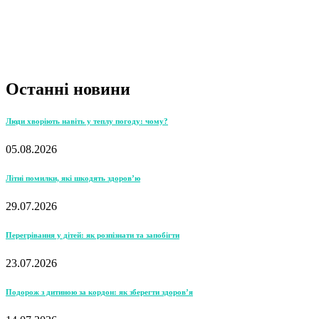
Останні новини
Люди хворіють навіть у теплу погоду: чому?
05.08.2026
Літні помилки, які шкодять здоров’ю
29.07.2026
Перегрівання у дітей: як розпізнати та запобігти
23.07.2026
Подорож з дитиною за кордон: як зберегти здоров’я