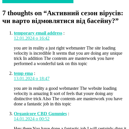
небезпечнішим, аніж інші варіанти?
7 thoughts on “
Активний сезон вірусів:
чи варто відмовлятися від басейну?
”
temporary email address
:
12.01.2024 о 16:42
you are in reality a just right webmaster The site loading
velocity is incredible It seems that you are doing any unique
trick In addition The contents are masterwork you have
performed a wonderful task on this topic
temp ema
:
13.01.2024 о 18:47
you are in reality a good webmaster The website loading
velocity is amazing It sort of feels that youre doing any
distinctive trick Also The contents are masterwork you have
done a fantastic job in this topic
Organicore CBD Gummies
:
14.01.2024 о 00:52
Hey there You have done a fantastic job I will certainly digg it