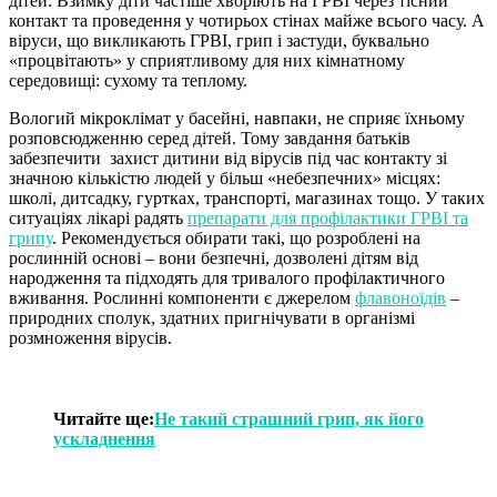
дітей. Взимку діти частіше хворіють на ГРВІ через тісний
контакт та проведення у чотирьох стінах майже всього часу. А
віруси, що викликають ГРВІ, грип і застуди, буквально
«процвітають» у сприятливому для них кімнатному
середовищі: сухому та теплому.
Вологий мікроклімат у басейні, навпаки, не сприяє їхньому
розповсюдженню серед дітей. Тому завдання батьків
забезпечити захист дитини від вірусів під час контакту зі
значною кількістю людей у більш «небезпечних» місцях:
школі, дитсадку, гуртках, транспорті, магазинах тощо. У таких
ситуаціях лікарі радять
препарати для профілактики ГРВІ та
грипу
. Рекомендується обирати такі, що розроблені на
рослинній основі – вони безпечні, дозволені дітям від
народження та підходять для тривалого профілактичного
вживання. Рослинні компоненти є джерелом
флавоноїдів
–
природних сполук, здатних пригнічувати в організмі
розмноження вірусів.
Читайте ще:
Не такий страшний грип, як його
ускладнення