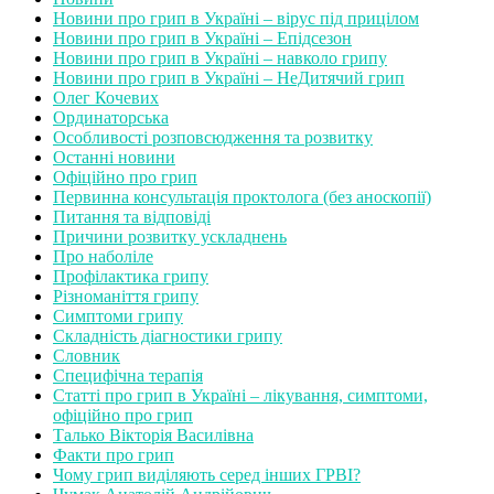
Новини про грип в Україні – вірус під прицілом
Новини про грип в Україні – Епідсезон
Новини про грип в Україні – навколо грипу
Новини про грип в Україні – НеДитячий грип
Олег Кочевих
Ординаторська
Особливості розповсюдження та розвитку
Останні новини
Офіційно про грип
Первинна консультація проктолога (без аноскопії)
Питання та відповіді
Причини розвитку ускладнень
Про наболіле
Профілактика грипу
Різноманіття грипу
Симптоми грипу
Складність діагностики грипу
Словник
Специфічна терапія
Статті про грип в Україні – лікування, симптоми,
офіційно про грип
Талько Вікторія Василівна
Факти про грип
Чому грип виділяють серед інших ГРВІ?