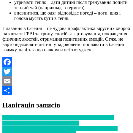
утримати тепло – дати дитині після тренування попити
теплий чай (наприклад, з термоса);
впевнитися, що одяг відповідає погоді – ноги, шия і
голова мусять бути в теплі.
Плавання в басейні – це чудова профілактика вірусних хвороб
на кшталт ГРВІ та грипу, спосіб загартовування, покращення
фізичних якостей, отримання позитивних емоцій. Отже, не
варто відмовляти дитині у задоволенні поплавати в басейні
взимку, навіть якщо навкруги всі застуджені.
Facebook
Twitter
Email
Поділитися
Навігація записів
Дослідження: COVID-19 і грип можуть призводити до
довгострокових проблем зі здоров’ям
Новий штам коронавірусу JN.1: чи може бути для людей