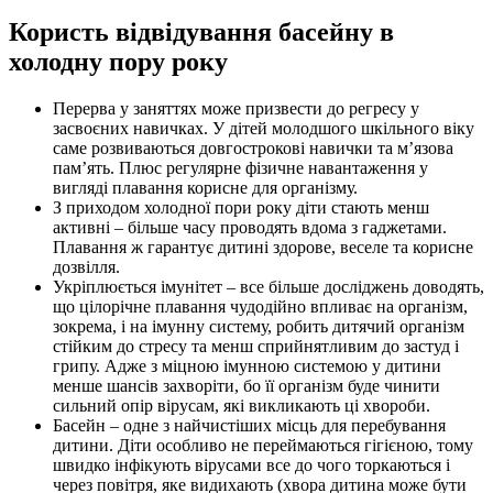
Користь відвідування басейну в
холодну пору року
Перерва у заняттях може призвести до регресу у
засвоєних навичках. У дітей молодшого шкільного віку
саме розвиваються довгострокові навички та м’язова
пам’ять. Плюс регулярне фізичне навантаження у
вигляді плавання корисне для організму.
З приходом холодної пори року діти стають менш
активні – більше часу проводять вдома з гаджетами.
Плавання ж гарантує дитині здорове, веселе та корисне
дозвілля.
Укріплюється імунітет – все більше досліджень доводять,
що цілорічне плавання чудодійно впливає на організм,
зокрема, і на імунну систему, робить дитячий організм
стійким до стресу та менш сприйнятливим до застуд і
грипу. Адже з міцною імунною системою у дитини
менше шансів захворіти, бо її організм буде чинити
сильний опір вірусам, які викликають ці хвороби.
Басейн – одне з найчистіших місць для перебування
дитини. Діти особливо не переймаються гігієною, тому
швидко інфікують вірусами все до чого торкаються і
через повітря, яке видихають (хвора дитина може бути