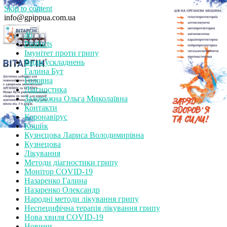
Skip to content
info@gpippua.com.ua
46
Products
Імунітет проти грипу
Види ускладнень
Галина Бут
Головна
Діагностика
Задорожна Ольга Миколаївна
Контакти
Коронавірус
Кошик
Кузнєцова Лариса Володимирівна
Кузнецова
Лікування
Методи діагностики грипу
Монітор СOVID-19
Назаренко Галина
Назаренко Олександр
Народні методи лікування грипу
Неспецифічна терапія лікування грипу
Нова хвиля COVID-19
Новини