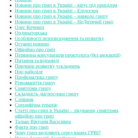
Новини про грип в Україні – вірус під прицілом
Новини про грип в Україні – Епідсезон
Новини про грип в Україні – навколо грипу
Новини про грип в Україні – НеДитячий грип
Олег Кочевих
Ординаторська
Особливості розповсюдження та розвитку
Останні новини
Офіційно про грип
Первинна консультація проктолога (без аноскопії)
Питання та відповіді
Причини розвитку ускладнень
Про наболіле
Профілактика грипу
Різноманіття грипу
Симптоми грипу
Складність діагностики грипу
Словник
Специфічна терапія
Статті про грип в Україні – лікування, симптоми,
офіційно про грип
Талько Вікторія Василівна
Факти про грип
Чому грип виділяють серед інших ГРВІ?