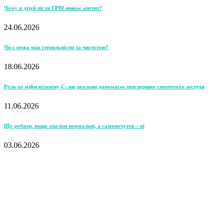
Чому в дітей після ГРВІ зникає апетит?
24.06.2026
Чи є межа між стерильністю та чистотою?
18.06.2026
Роль та міфи вітаміну С: що реально допомагає при перших симптомах застуди
11.06.2026
Що робити, якщо аналізи нормальні, а самопочуття – ні
03.06.2026