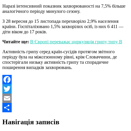
Наразі інтенсивний показник захворюваності на 7,5% більше
аналогічного періоду минулого сезону.
З 28 вересня до 15 листопада перехворіло 2,9% населення
країни. Госпіталізовано 1,5% захворілих осіб, із них 6 411 —
діти віком до 17 років.
Читайте ще:
В Європі переважає циркуляція грипу типу В
Активність грипу серед країн-сусідів протягом звітного
періоду була на міжсезонному рівні, крім Словаччини, де
спостерігали низьку активність грипу та спорадичне
поширення випадків захворювань.
Facebook
Twitter
Email
Поділитися
Навігація записів