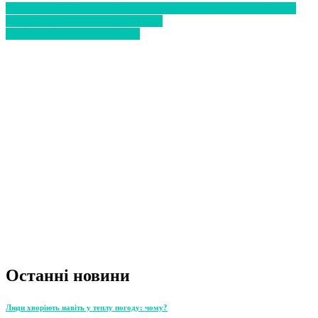
Грип у пацієнтів з аутоімунними захворюваннями: чи існує
оптимальний вибір у лікуванні?
10 міфів про медичні маски
Останні новини
Люди хворіють навіть у теплу погоду: чому?