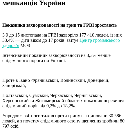
мешканців України
Показники захворюваності на грип та ГРВІ зростають
З 9 до 15 листопада на ГРВІ захворіло 177 410 людей, із них
33,4% — діти віком до 17 років, звітує
Центр громадського
здоров’я
МОЗ
Інтенсивний показник захворюваності на 3,3% менше
епідемічного порога по Україні.
Проте в Івано-Франківській, Волинський, Донецькій,
Запорізькій,
Полтавській, Сумській, Черкаській, Чернігівській,
Херсонський та Житомирській областях показник перевищує
епідемічний поріг від 0,2% до 18,2%.
Упродовж звітного тижня проти грипу вакциновано 30 586
людей, а з початку епідемічного сезону щеплення зробили 80
797 осіб.