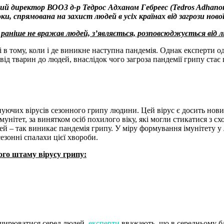
й директор ВООЗ д-р Тедрос Адханом Гебреес (Tedros Adhanom 
и, спрямована на захист людей в усіх країнах від загрози нової
кі раніше не вражав людей, з’являється, розповсюджується від
 в тому, коли і де виникне наступна пандемія. Однак експерти о
ід тварин до людей, внаслідок чого загроза пандемії грипу стає
існуючих вірусів сезонного грипу людини. Цей вірус є досить но
унітет, за винятком осіб похилого віку, які могли стикатися з сх
ей – так виникає пандемія грипу. У міру формування імунітету у 
зонні спалахи цієї хвороби.
ого штаму вірусу грипу:
оширюватися серед людей,
експерти
вважають, що в середньому б