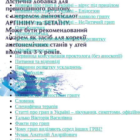
Новини про грип в Україні – вірус під прицілом
Новини про грип в Україні – Епідсезон
Новини про грип в Україні – навколо грипу
Новини про грип в Україні – НеДитячий грип
Олег Кочевих
Ординаторська
Особливості розповсюдження та розвитку
Останні новини
Офіційно про грип
Первинна консультація проктолога (без аноскопії)
Питання та відповіді
Причини розвитку ускладнень
Про наболіле
Профілактика грипу
Різноманіття грипу
Симптоми грипу
Складність діагностики грипу
Словник
Специфічна терапія
Статті про грип в Україні – лікування, симптоми, офіційн
Талько Вікторія Василівна
Факти про грип
Чому грип виділяють серед інших ГРВІ?
Чумак Анатолій Андрійович