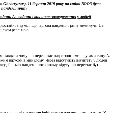
Ghebreyesus). 11 березня 2019 року на сайті ВООЗ була
 пандемії грипу
 людини до людини і викликає захворювання у людей
дностайні в думці, що чергова пандемія грипу неминуча. Це
 цілком реальною.
вим, завдяки чому він переважає над сезонними вірусами типу А.
ожим вірусом в минулому. Через відсутність імунітету у людей
людей і змін пандемічного штаму вірусу він перестає бути
лизько чверті населення інфікуються пандемічним штамом. У