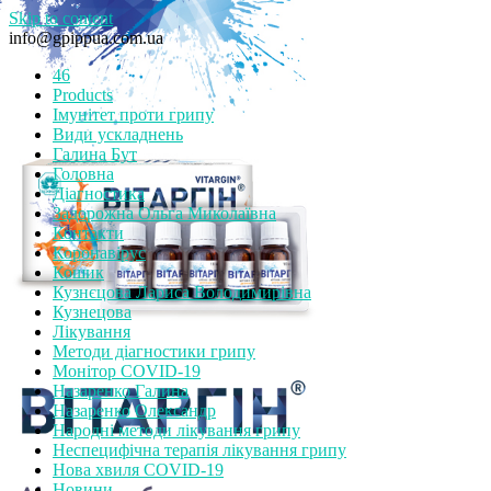
Skip to content
info@gpippua.com.ua
46
Products
Імунітет проти грипу
Види ускладнень
Галина Бут
Головна
Діагностика
Задорожна Ольга Миколаївна
Контакти
Коронавірус
Кошик
Кузнєцова Лариса Володимирівна
Кузнецова
Лікування
Методи діагностики грипу
Монітор СOVID-19
Назаренко Галина
Назаренко Олександр
Народні методи лікування грипу
Неспецифічна терапія лікування грипу
Нова хвиля COVID-19
Новини