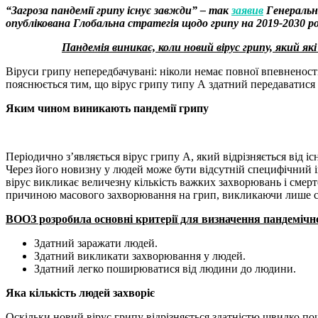
“Загроза пандемії грипу існує завжди” – так
заявив
Генеральни
опублікована Глобальна стратегія щодо грипу на 2019-2030 рок
Пандемія виникає, коли новий вірус грипу, який я
Віруси грипу непередбачувані: ніколи немає повної впевненості
пояснюється тим, що вірус грипу типу А здатний передаватися в
Яким чином виникають пандемії грипу
Періодично з’являється вірус грипу А, який відрізняється від 
Через його новизну у людей може бути відсутній специфічний ім
вірус викликає величезну кількість важких захворювань і смерт
причиною масового захворювання на грип, викликаючи лише се
ВООЗ розробила основні критерії для визначення пандемічн
Здатний заражати людей.
Здатний викликати захворювання у людей.
Здатний легко поширюватися від людини до людини.
Яка кількість людей захворіє
Оскільки новий вірус грипу відрізняється здатністю швидко п