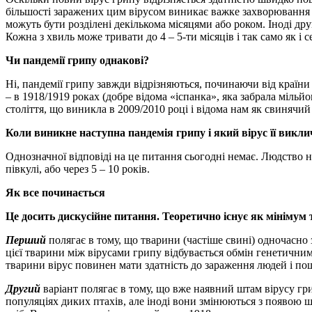
більшості заражених цим вірусом виникає важке захворювання з
можуть бути розділені декількома місяцями або роком. Іноді др
Кожна з хвиль може тривати до 4 – 5-ти місяців і так само як і
Чи пандемії грипу однакові?
Ні, пандемії грипу завжди відрізняються, починаючи від країн
– в 1918/1919 роках (добре відома «іспанка», яка забрала мільй
століття, що виникла в 2009/2010 році і відома нам як свинячи
Коли виникне наступна пандемія грипу і який вірус її викли
Однозначної відповіді на це питання сьогодні немає. Людство не
півкулі, або через 5 – 10 років.
Як все починається
Це досить дискусійне питання. Теоретично існує як мінімум 
Перший
полягає в тому, що тварини (частіше свині) одночасно
цієї тварини між вірусами грипу відбувається обмін генетични
тварини вірус повинен мати здатність до зараження людей і по
Другий
варіант полягає в тому, що вже наявний штам вірусу гр
популяціях диких птахів, але іноді вони змінюються з появою