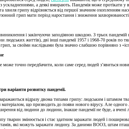
 ускладненнями, а деякі вмирають. Пандемія може протікати у виг
уга хвиля грипу відрізняється від першої значним охопленням нас
 сезонний грип мати період наростання і зниження захворюваності
и виникнення і закінчуючи заподіяною шкодою. З трьох пандемій
они людських життів), дві інші пандемії 1957 і 1968-70 років по 
й грип, за своїми наслідками була значно слабшою порівняно з «і
че
 може точно передбачити, коли саме серед людей з’явиться новий 
три варіанти розвитку пандемії.
 заражаються відразу двома типами грипу: людським і штамом тв
м матеріалом, що призводить до появи нового вірусу. Але одного
ширення від людини до людини, інакше пандемії не буде, а вчені
ипу тварин змінюється і стає здатним заражати людей і поширюв
 штамів, які можуть заражати людину. За даними ВООЗ, штам пт