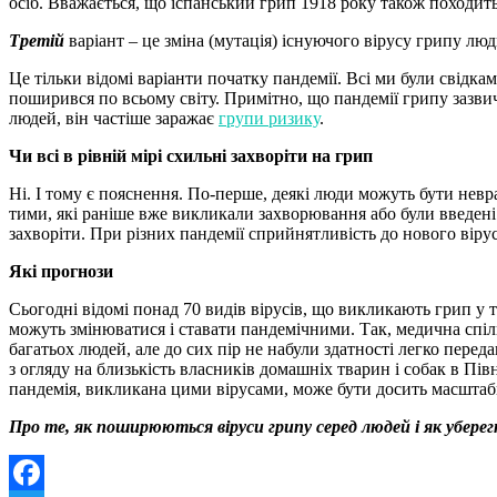
осіб. Вважається, що іспанський грип 1918 року також походит
Третій
варіант – це зміна (мутація) існуючого вірусу грипу лю
Це тільки відомі варіанти початку пандемії. Всі ми були свідка
поширився по всьому світу. Примітно, що пандемії грипу зазви
людей, він частіше заражає
групи ризику
.
Чи всі в рівній мірі схильні захворіти на грип
Ні. І тому є пояснення. По-перше, деякі люди можуть бути невр
тими, які раніше вже викликали захворювання або були введені
захворіти. При різних пандемії сприйнятливість до нового віру
Які прогнози
Сьогодні відомі понад 70 видів вірусів, що викликають грип у 
можуть змінюватися і ставати пандемічними. Так, медична сп
багатьох людей, але до сих пір не набули здатності легко пер
з огляду на близькість власників домашніх тварин і собак в Півн
пандемія, викликана цими вірусами, може бути досить масштабн
Про те, як поширюються віруси грипу серед людей і як убере