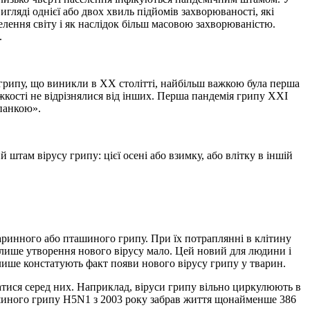
ляді однієї або двох хвиль підйомів захворюваності, які
елення світу і як наслідок більш масовою захворюваністю.
.
 грипу, що виникли в XX столітті, найбільш важкою була перша
тяжкості не відрізнялися від інших. Перша пандемія грипу XXI
спанкою».
штам вірусу грипу: цієї осені або взимку, або влітку в іншій
аринного або пташиного грипу. При їх потраплянні в клітину
 лише утворення нового вірусу мало. Цей новий для людини і
 лише констатують факт появи нового вірусу грипу у тварин.
атися серед них. Наприклад, віруси грипу вільно циркулюють в
ашиного грипу H5N1 з 2003 року забрав життя щонайменше 386