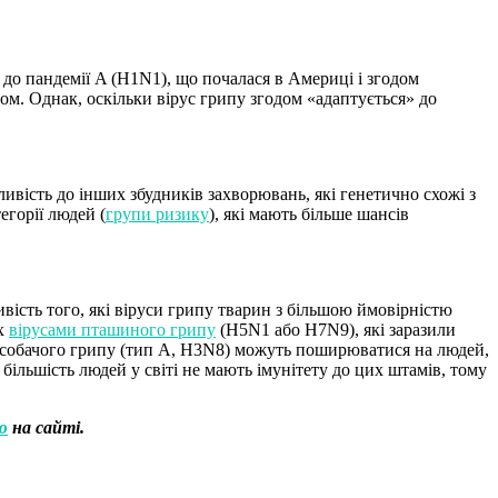
в до пандемії A (H1N1), що почалася в Америці і згодом
ом. Однак, оскільки вірус грипу згодом «адаптується» до
ливість до інших збудників захворювань, які генетично схожі з
егорії людей (
групи ризику
), які мають більше шансів
вість того, які віруси грипу тварин з більшою ймовірністю
их
вірусами пташиного грипу
(H5N1 або H7N9), які заразили
си собачого грипу (тип A, H3N8) можуть поширюватися на людей,
ільшість людей у ​​світі не мають імунітету до цих штамів, тому
ю
на сайті.