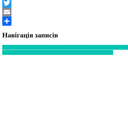
Facebook
Twitter
Email
Поділитися
Навігація записів
Смерть на Хелловін: історія «живих мерців» виявилася описом 
В Україні офіційно зареєстрували ще два випадки грипу