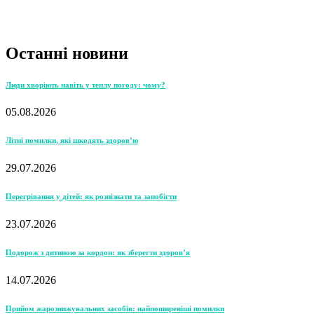
Останні новини
Люди хворіють навіть у теплу погоду: чому?
05.08.2026
Літні помилки, які шкодять здоров’ю
29.07.2026
Перегрівання у дітей: як розпізнати та запобігти
23.07.2026
Подорож з дитиною за кордон: як зберегти здоров’я
14.07.2026
Прийом жарознижувальних засобів: найпоширеніші помилки