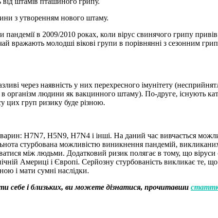
ь від штамів пташиного грипу.
дини з утворенням нового штаму.
ми пандемії в 2009/2010 роках, коли вірус свинячого грипу приві
чай вражають молодші вікові групи в порівнянні з сезонним грип
азливі через наявність у них перехресного імунітету (несприйнят
 в організм людини як вакцинного штаму). По-друге, існують кат
су цих груп ризику буде різною.
тварин: H7N7, H5N9, H7N4 і інші. На даний час вивчається можли
ільнота стурбована можливістю виникнення пандемій, викликан
едаватися між людьми. Додатковий ризик полягає в тому, що віру
ічній Америці і Європі. Серйозну стурбованість викликає те, що б
ою і мати сумні наслідки.
гти себе і близьких, ви можете дізнатися, прочитавши
статт