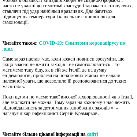
молодь в більшості випадків хворіє не скадною формою і
часто не уважні до симптомів застуди і заражають оточуючих,
ставлячи під удар найбільш вразливих. Для багатьох
підвищення температури і кашель не є причиною для
самоізоляції.
Читайте також:
COVID-19: Симптоми коронавірусу по
днях
Саме зараз настав час, коли кожен повинен зрозуміти, що
якщо вчасно не вжити заходів і не самоізолюватись – то
матимемо таку біду, як в тій же Італії, де на думку
епідеміологів, проблемі на початкових етапах не надали
належної уваги, що дозволило їй розповсюдитися до таких
масштабів.
Поки що ми не маємо такої високої захворюваності як в Італії,
але зволікати не можна. Тому зараз на кожному з нас лежить
відповідальність за дотримання запобіжних заходів », –
нагадує лікар-інфекціоніст Сергій Крамарьов.
Читайте більше цікавої інформації на
сайті