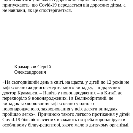
припускають, що Сovid-19 передається від дорослих дітям, а
не навпаки, як це спостерігається.
Крамарьов Сергій
Олександрович
«На сьогоднішній день в світі, на щастя, у дітей до 12 років не
зафіксовано жодного смертельного випадку, – підкреслює
доктор Крамарєв. – Навіть у новонароджених – в Китаї, де
перехворіло 9 новонароджених, і в Великобританії, де
випадок захворювання зафіксовано у одного
новонародженого, захворювання у всіх десяти випадках
пройшло легко». Причиною такого легкого протікання у дітей
Сovid-19 більшість вчених вважають потреба коронавіруса в
особливому білку-рецепторі, якого мало в дитячому організмі.