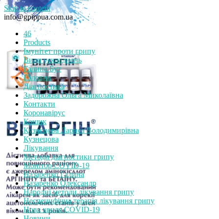
Skip to content
info@gpippua.com.ua
46
Products
Імунітет проти грипу
Види ускладнень
Галина Бут
Головна
Діагностика
Задорожна Ольга Миколаївна
Контакти
Коронавірус
Кошик
Кузнєцова Лариса Володимирівна
Кузнецова
Лікування
Методи діагностики грипу
Монітор СOVID-19
Назаренко Галина
Назаренко Олександр
Народні методи лікування грипу
Неспецифічна терапія лікування грипу
Нова хвиля COVID-19
Новини