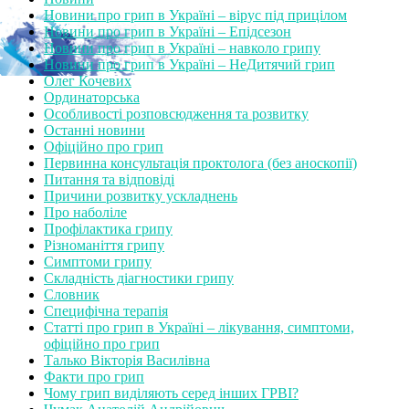
Новини про грип в Україні – вірус під прицілом
Новини про грип в Україні – Епідсезон
Новини про грип в Україні – навколо грипу
Новини про грип в Україні – НеДитячий грип
Олег Кочевих
Ординаторська
Особливості розповсюдження та розвитку
Останні новини
Офіційно про грип
Первинна консультація проктолога (без аноскопії)
Питання та відповіді
Причини розвитку ускладнень
Про наболіле
Профілактика грипу
Різноманіття грипу
Симптоми грипу
Складність діагностики грипу
Словник
Специфічна терапія
Статті про грип в Україні – лікування, симптоми,
офіційно про грип
Талько Вікторія Василівна
Факти про грип
Чому грип виділяють серед інших ГРВІ?