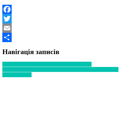
Facebook
Twitter
Email
Поділитися
Навігація записів
COVID-19: Симптоми коронавірусу по днях
Український препарат блокує коронавірус – опубліковано
офіційний звіт