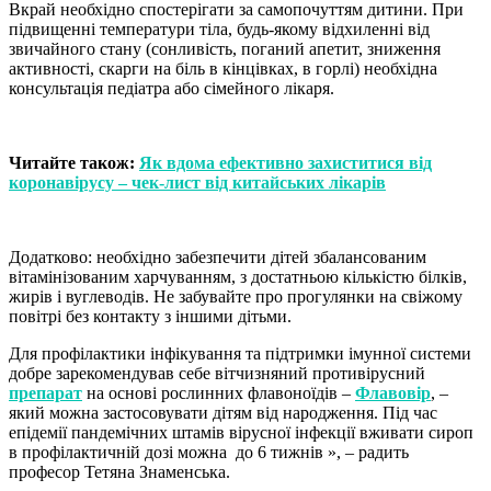
Вкрай необхідно спостерігати за самопочуттям дитини. При
підвищенні температури тіла, будь-якому відхиленні від
звичайного стану (сонливість, поганий апетит, зниження
активності, скарги на біль в кінцівках, в горлі) необхідна
консультація педіатра або сімейного лікаря.
Читайте також:
Як вдома ефективно захиститися від
коронавірусу – чек-лист від китайських лікарів
Додатково: необхідно забезпечити дітей збалансованим
вітамінізованим харчуванням, з достатньою кількістю білків,
жирів і вуглеводів. Не забувайте про прогулянки на свіжому
повітрі без контакту з іншими дітьми.
Для профілактики інфікування та підтримки імунної системи
добре зарекомендував себе вітчизняний противірусний
препарат
на основі рослинних флавоноїдів –
Флавовір
, –
який можна застосовувати дітям від народження. Під час
епідемії пандемічних штамів вірусної інфекції вживати сироп
в профілактичній дозі можна до 6 тижнів », – радить
професор Тетяна Знаменська.