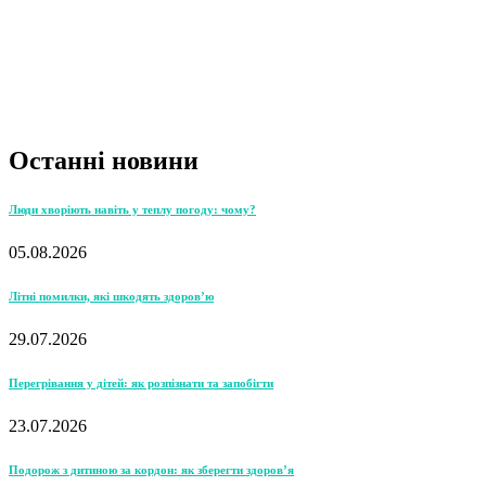
Останні новини
Люди хворіють навіть у теплу погоду: чому?
05.08.2026
Літні помилки, які шкодять здоров’ю
29.07.2026
Перегрівання у дітей: як розпізнати та запобігти
23.07.2026
Подорож з дитиною за кордон: як зберегти здоров’я