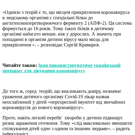
«Однією з теорій є те, що місцем прикріплення коронавируса
в людському організмі є спеціальні білки до
ангіотензинперетворюючого ферменту 2 (АПФ-2). Ця система
формується до 16 років. Тому таких білків в дитячому
організмі набагато менше, ніж у дорослих. А значить при
попаданні в організм дитини вірусу мало місць для
прикріплення », – розповідає Сергій Крамарєв.
Читайте також:
Іран використовуватиме український
препарат для лікування коронавірусу
До того ж, серед теорій, що викликають довіру, незначне
ураження дитячого організму Сovid-19 лікар назвав
неослаблений у дітей «перехресний імунітет від звичайних
коронавірусів до нового коронавірусу».
Проте, навіть легкий перебіг хвороби у дитини підвищує
ризик зараження оточення. Тому «слід максимально зменшити
спілкування дітей одне з одним та іншими людьми», – радить
інфекціоніст.