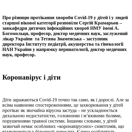
Про різницю протікання хвороби Сovid-19 у дітей і у людей
старшої вікової категорії розповіли Сергій Крамарьов –
завкафедри дитячих інфекційних хвороб НМУ імені А.
Богомольця, професор, доктор медичних наук, заслужений
лікар України та Тетяна Знаменська – заступник
директора Інституту педіатрії, акушерства та гінекології
НАН України у напрямку перинатології, доктор медичних
наук, професор.
Коронавірус і діти
Діти заражаються Сovid-19 точно так само, як і дорослі. Але за
всіма наявними спостереженнями, це захворювання у дітей
протікає як звичайна вірусна застуда – не ускладнюється
дихальною недостатністю, головними і м’язовими болями,
порушеннями травної системи. Іншими словами, у дітей
зазвичай немає особливих «коронавірусних» симптомів, що
відзначаються у більшості дорослих. Єдина особливість –