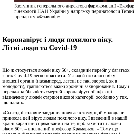
Заступник генерального директора фармкомпанії «Екофарм
гінекології НАН України у напрямку перинатології Тетян
препарату «Флавовір»
Коронавірус і люди похилого віку.
Літні люди та Сovid-19
Що ж стосується людей віку 50+, складний перебіг у багатьох
з них Сovid-19 легко пояснити. У людей похилого віку
зношені органи (насамперед, легені не такі здорові, як в
молодості), трапляються важкі хронічні захворювання. Тому і
переважна більшість смертей коронавірусної інфекції
відзначено у людей старшої вікової категорії, особливо у тих,
що палять.
«Сьогодні головне завдання полягає в тому, щоб молодь не
принесла цей вірус людям похилого віку. І введений в нашій
країні карантин спрямований на те, щоб захистити людей
віком 50+, – впевнений професор Крамарьов. – Тому що