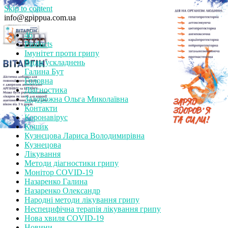
Skip to content
info@gpippua.com.ua
46
Products
Імунітет проти грипу
Види ускладнень
Галина Бут
Головна
Діагностика
Задорожна Ольга Миколаївна
Контакти
Коронавірус
Кошик
Кузнєцова Лариса Володимирівна
Кузнецова
Лікування
Методи діагностики грипу
Монітор СOVID-19
Назаренко Галина
Назаренко Олександр
Народні методи лікування грипу
Неспецифічна терапія лікування грипу
Нова хвиля COVID-19
Новини