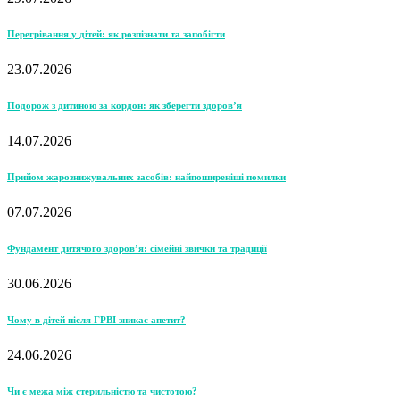
Перегрівання у дітей: як розпізнати та запобігти
23.07.2026
Подорож з дитиною за кордон: як зберегти здоров’я
14.07.2026
Прийом жарознижувальних засобів: найпоширеніші помилки
07.07.2026
Фундамент дитячого здоров’я: сімейні звички та традиції
30.06.2026
Чому в дітей після ГРВІ зникає апетит?
24.06.2026
Чи є межа між стерильністю та чистотою?