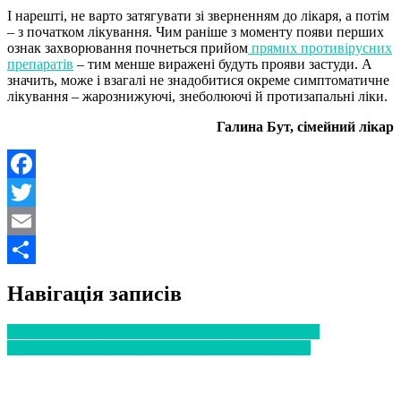
І нарешті, не варто затягувати зі зверненням до лікаря, а потім
– з початком лікування. Чим раніше з моменту появи перших
ознак захворювання почнеться прийом
прямих противірусних
препаратів
– тим менше виражені будуть прояви застуди. А
значить, може і взагалі не знадобитися окреме симптоматичне
лікування – жарознижуючі, знеболюючі й протизапальні ліки.
Галина Бут, сімейний лікар
Facebook
Twitter
Email
Поділитися
Навігація записів
Як продезинфікувати харчові продукти з магазину
Уляна Супрун знову взялася “лікувати” українців