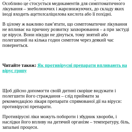
Особливо це стосується медикаментів для симптоматичного
лікування – знеболюючих і жарознижуючих, до складу яких
іноді входить ацетилсаліцилова кислота або її похідні.
В цілому ж важливо пам’ятати, що симптоматичне лікування
не впливає на причину розвитку захворювання – а при застуді
це віруси. Вони нікуди не дінуться, тому знятий або
полегшений на кілька годин симптом через деякий час
повернеться.
Читайте також:
Як противірусні препарати впливають на
вірус грипу
Щоб дійсно допомогти своїй дитині скоріше видужати і
полегшити його страждання – слід приймати за
рекомендацією лікаря препарати спрямованої дії на віруси:
противірусні препарати.
Противірусні ліки можуть побороти і збудник хвороби, і
наслідки його впливу на дитячий організм – температуру, біль,
запальні процеси.