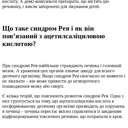
кислоту. А деякі комплексні препарати, що містять цю
речовину, і зовсім заборонені для лікування дітей.
Що таке синдром Рея і як він
пов’язаний з ацетилсаліциловою
кислотою?
При синдромі Рея найбільше страждають печінка і головний
мозок. А ураження цих органів означає шкоду для всього
дитячого організму. Якщо синдром Рея своєчасно не виявити і
не лікувати – він може привести до незворотного
пошкодження мозку або смерті.
Є кілька теорій, що пояснюють розвиток синдром Рея. Одна з
них грунтується на тому, що ацетилсаліцилова кислота в
несформованому дитячому організмі призводить до порушень
в печінці – печінка перестає якісно справлятися із завданням
відфільтровування токсичних речовин, що потрапили в кров.