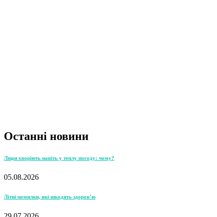
Останні новини
Люди хворіють навіть у теплу погоду: чому?
05.08.2026
Літні помилки, які шкодять здоров’ю
29.07.2026