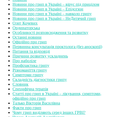
Новини про грип в Україні – вірус під прицілом
Новини про грип в Україні – Епідсезон
Новини про грип в Україні – навколо грипу
Новини про грип в Україні – НеДитячий грип
Олег Кочевих
Ординаторська
Особливості розповсюдження та розвитку
Останні новини
Офіційно про грип
Первинна консультація проктолога (без аноскопії)
Питання та відповіді
Причини розвитку ускладнень
Про наболіле
Профілактика грипу
Різноманіття грипу
Симптоми грипу
Складність діагностики грипу
Словник
Специфічна терапія
Статті про грип в Україні – лікування, симптоми,
офіційно про грип
Талько Вікторія Василівна
Факти про грип
Чому грип виділяють серед інших ГРВІ?