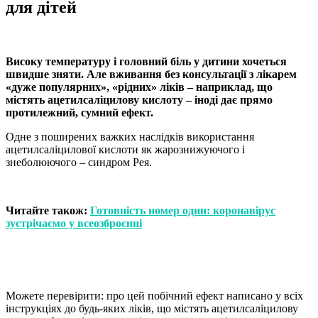
для дітей
Високу температуру і головний біль у дитини хочеться
швидше зняти. Але вживання без консультації з лікарем
«дуже популярних», «рідних» ліків – наприклад, що
містять ацетилсаліцилову кислоту – іноді дає прямо
протилежний, сумний ефект.
Одне з поширених важких наслідків використання
ацетилсаліцилової кислоти як жарознижуючого і
знеболюючого – синдром Рея.
Читайте також:
Готовність номер один: коронавірус
зустрічаємо у всеозброєнні
Можете перевірити: про цей побічний ефект написано у всіх
інструкціях до будь-яких ліків, що містять ацетилсаліцилову