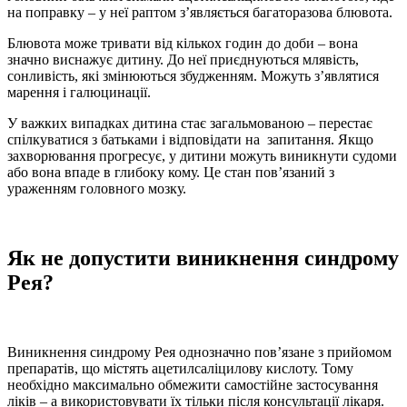
на поправку – у неї раптом з’являється багаторазова блювота.
Блювота може тривати від кількох годин до доби – вона
значно виснажує дитину. До неї приєднуються млявість,
сонливість, які змінюються збудженням. Можуть з’являтися
марення і галюцинації.
У важких випадках дитина стає загальмованою – перестає
спілкуватися з батьками і відповідати на запитання. Якщо
захворювання прогресує, у дитини можуть виникнути судоми
або вона впаде в глибоку кому. Це стан пов’язаний з
ураженням головного мозку.
Як не допустити виникнення синдрому
Рея?
Виникнення синдрому Рея однозначно пов’язане з прийомом
препаратів, що містять ацетилсаліцилову кислоту. Тому
необхідно максимально обмежити самостійне застосування
ліків – а використовувати їх тільки після консультації лікаря.