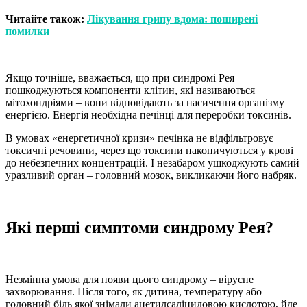
Читайте також:
Лікування грипу вдома: поширені
помилки
Якщо точніше, вважається, що при синдромі Рея
пошкоджуються компоненти клітин, які називаються
мітохондріями – вони відповідають за насичення організму
енергією. Енергія необхідна печінці для переробки токсинів.
В умовах «енергетичної кризи» печінка не відфільтровує
токсичні речовини, через що токсини накопичуються у крові
до небезпечних концентрацій. І незабаром ушкоджують самий
уразливий орган – головний мозок, викликаючи його набряк.
Які перші симптоми синдрому Рея?
Незмінна умова для появи цього синдрому – вірусне
захворювання. Після того, як дитина, температуру або
головний біль якої знімали ацетилсаліциловою кислотою, йде