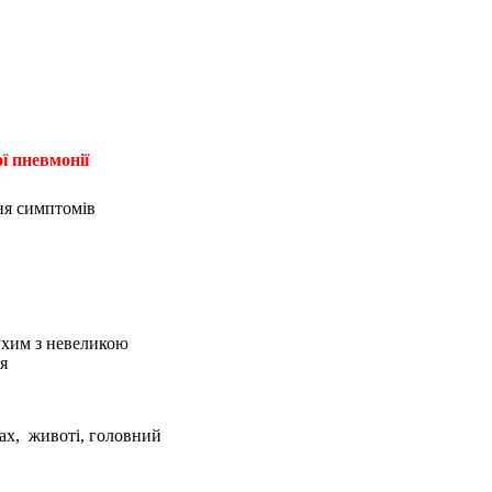
ї пневмонії
ня симптомів
ухим з невеликою
я
ах, животі, головний