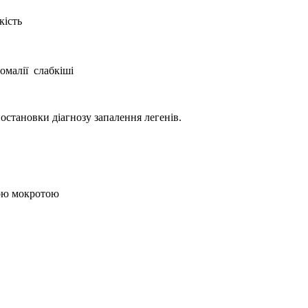
кість
омалії слабкіші
становки діагнозу запалення легенів.
вою мокротою