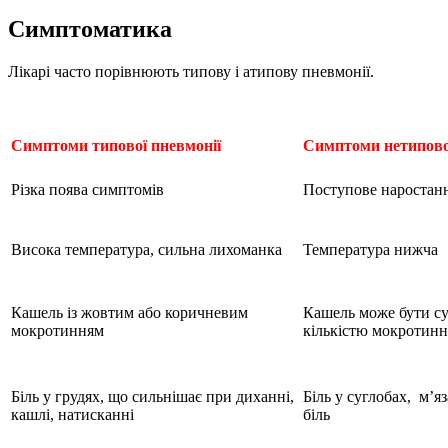
Симптоматика
Лікарі часто порівнюють типову і атипову пневмонії.
Симптоми типової пневмонії
Симптоми нетипово
Різка поява симптомів
Поступове наростан
Висока температура, сильна лихоманка
Температура нижча
Кашель із жовтим або коричневим
Кашель може бути с
мокротинням
кількістю мокротинн
Біль у грудях, що сильнішає при диханні,
Біль у суглобах,
м’яз
кашлі, натисканні
біль