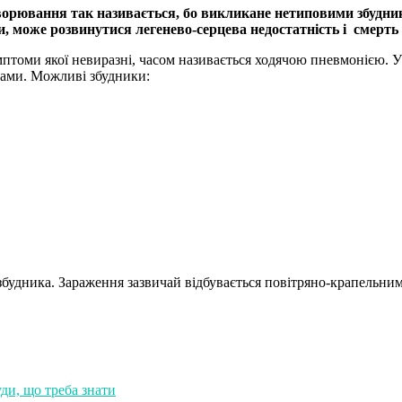
ахворювання так називається, бо викликане нетиповими збудни
, може розвинутися легенево-серцева недостатність і смерть 
томи якої невиразні, часом називається ходячою пневмонією. У з
сами. Можливі збудники:
збудника. Зараження зазвичай відбувається повітряно-крапельни
ди, що треба знати