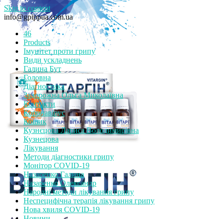
Skip to content
info@gpippua.com.ua
46
Products
Імунітет проти грипу
Види ускладнень
Галина Бут
Головна
Діагностика
Задорожна Ольга Миколаївна
Контакти
Коронавірус
Кошик
Кузнєцова Лариса Володимирівна
Кузнецова
Лікування
Методи діагностики грипу
Монітор СOVID-19
Назаренко Галина
Назаренко Олександр
Народні методи лікування грипу
Неспецифічна терапія лікування грипу
Нова хвиля COVID-19
Новини