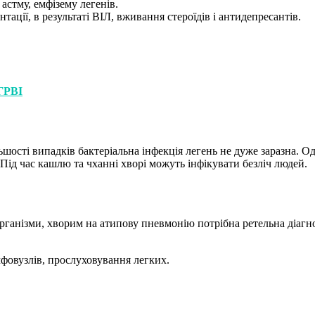
астму, емфізему легенів.
ції, в результаті ВІЛ, вживання стероїдів і антидепресантів.
 ГРВІ
ьшості випадків бактеріальна інфекція легень не дуже заразна. 
 Під час кашлю та чханні хворі можуть інфікувати безліч людей.
організми, хворим на атипову пневмонію потрібна ретельна діагн
мфовузлів, прослуховування легких.