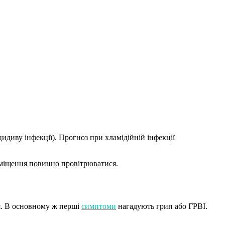
цидиву інфекції). Прогноз при хламідійній інфекції
иміщення повинно провітрюватися.
ся. В основному ж перші
симптоми
нагадують грип або ГРВІ.