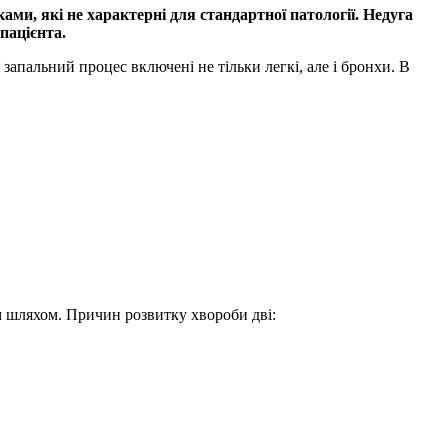
ками, які не
характерні
для стандартної патології. Недуга
пацієнта.
апальний процес включені не тільки легкі, але і бронхи. В
м шляхом. Причин розвитку хвороби дві: