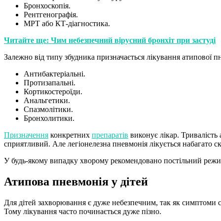
Бронхоскопія.
Рентгенографія.
МРТ або КТ-діагностика.
Читайте ще: Чим небезпечний вірусний бронхіт при застуді
Залежно від типу збудника призначається лікування атипової п
Антибактеріальні.
Протизапальні.
Кортикостероїди.
Анальгетики.
Спазмолітики.
Бронхолитики.
Призначення
конкретних
препаратів
виконує лікар. Тривалість 
сприятливий. Але легіонелезна пневмонія лікується набагато ск
У будь-якому випадку хворому рекомендовано постільний режим
Атипова пневмонія у дітей
Для дітей захворювання є дуже небезпечним, так як симптоми 
Тому лікування часто починається дуже пізно.