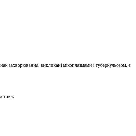
Однак захворювання, викликані мікоплазмами і туберкульозом, є
остика: