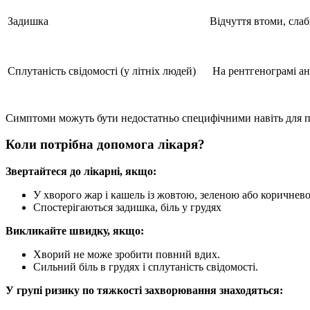
Задишка
Відчуття втоми, слаб
Сплутаність свідомості (у літніх людей)
На рентгенограмі ан
Симптоми можуть бути недостатньо специфічними навіть для по
Коли потрібна допомога лікаря?
Звертайтеся до лікарні, якщо:
У хворого жар і кашель із жовтою, зеленою або коричне
Спостерігаються задишка, біль у грудях
Викликайте швидку, якщо:
Хворий не може зробити повний вдих.
Сильний біль в грудях і сплутаність свідомості.
У групі ризику по тяжкості захворювання знаходяться: