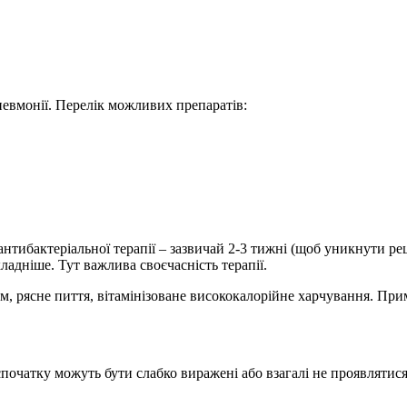
невмонії. Перелік можливих препаратів:
антибактеріальної терапії – зазвичай 2-3 тижні (щоб уникнути ре
ладніше. Тут важлива своєчасність терапії.
, рясне пиття, вітамінізоване висококалорійне харчування. Пр
спочатку можуть бути слабко виражені або взагалі не проявляти