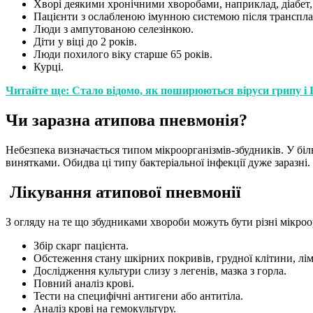
Хворі деякими хронічними хворобами, наприклад, діабет, 
Пацієнти з ослабленою імунною системою після транспланта
Люди з ампутованою селезінкою.
Діти у віці до 2 років.
Люди похилого віку старше 65 років.
Курці.
Читайте ще: Стало відомо, як поширюються віруси грипу і
Чи заразна атипова пневмонія?
Небезпека визначається типом мікроорганізмів-збудників. У біл
винятками. Обидва ці типу бактеріальної інфекції дуже заразні.
Лікування атипової пневмонії
З огляду на те що збудниками хвороби можуть бути різні мікро
Збір скарг пацієнта.
Обстеження стану шкірних покривів, грудної клітини, лі
Дослідження культури слизу з легенів, мазка з горла.
Повний аналіз крові.
Тести на специфічні антигени або антитіла.
Аналіз крові на гемокультуру.