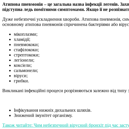
Атипова пневмонія – це загальна назва інфекції легенів. З
підступна ледь помітними симптомами. Якщо її не розпізнати
Дуже небезпечні ускладнення хвороби. Атипова пневмонія, симп
основному атипова пневмонія спричинена бактеріями або віру
мікоплазми;
хламідії;
пневмококи;
стафілококи;
стрептококи;
легіонели;
коксіели;
сальмонели;
віруси;
грибки.
Викликані інфекційні процеси розрізняються залежно від типу 
Інфікування нижніх дихальних шляхів.
Знижений імунітет організму.
Також читайте: Чим небезпечний вірусний бронхіт під час засту