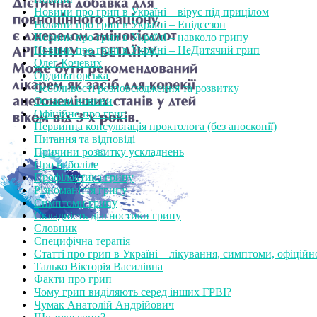
Новини про грип в Україні – вірус під прицілом
Новини про грип в Україні – Епідсезон
Новини про грип в Україні – навколо грипу
Новини про грип в Україні – НеДитячий грип
Олег Кочевих
Ординаторська
Особливості розповсюдження та розвитку
Останні новини
Офіційно про грип
Первинна консультація проктолога (без аноскопії)
Питання та відповіді
Причини розвитку ускладнень
Про наболіле
Профілактика грипу
Різноманіття грипу
Симптоми грипу
Складність діагностики грипу
Словник
Специфічна терапія
Статті про грип в Україні – лікування, симптоми, офіційн
Талько Вікторія Василівна
Факти про грип
Чому грип виділяють серед інших ГРВІ?
Чумак Анатолій Андрійович