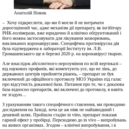
Анатолій Новик
– Хочу підкреслити, що ми б могли й не витрачати
дорогоцінний час, адже механізм дії препарату, як інгібітору
РНК-полімерази, вже юридично й клінічно обґрунтований і
його можна застосовувати для лікування захворювань,
викликаних коронавірусами. Специфічна противірусна дія
була підтверджена в лабораторії Інституту ім. Л.В.
Громашевського ще в березні 2020 р. на коронавірусі тварин.
Але внаслідок абсолютного нерозуміння по всій вертикалі –
від наукових профанів, які коментують усе, що не лінь, до
державних центрів прийняття рішень, – препарат не був
включений до офіційного протоколу МОЗ України під галас
про відсутність доказової бази. Питання про те, чи є доказова
база відносно препаратів, які включені до протоколу, я навіть
не згадую…
З урахуванням такого специфічного ставлення, ми проводимо
дослідження на Заході, хоча це аж ніяк не найшвидший і
дешевий шлях. Пройшли стадію in vitro, препарат показав
гарний ефект у пробірці. Переходимо до in vivo – випробувань
на живих організмах. Згодом – клінічні випробування, і я