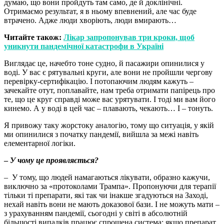
думаю, що вони пройдуть там само, де й доклінічні.
Отримаємо результат, я в ньому впевнений, але час буде
втрачено. Адже люди хворіють, люди вмирають…
Читайте також:
Лікар запропонував три кроки, щоб
уникнути пандемічної катастрофи в Україні
Виглядає це, начебто тоне судно, й пасажири опинилися у
воді. У вас є рятувальні круги, але вони не пройшли чергову
перевірку-сертифікацію. І потопаючим людям кажуть –
зачекайте отут, поплавайте, нам треба отримати папірець про
те, що це круг справді може вас урятувати. І тоді ми вам його
кинемо. А у воді в цей час – плавають, чекають… І – тонуть.
Я привожу таку жорстоку аналогію, тому що ситуація, у якій
ми опинилися з початку пандемії, вийшла за межі навіть
елементарної логіки.
–
У чому це
проявляється
?
– У тому, що людей намагаються лікувати, образно кажучи,
виключно за «протоколами Трампа». Пропонуючи для терапії
тільки ті препарати, які так чи інакше згадуються на Заході,
нехай навіть вони не мають доказової бази. І не можуть мати –
з урахуванням пандемії, сьогодні у світі в абсолютній
більшості випадків працює спрощена система: якщо препарат