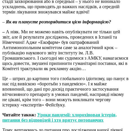
стадії захворювання або в середньої – у нього не виникало
ускладнень, що приводять до важких наслідків, а середній
термін лікування знижувався майже вдвічі!
–
Як ви плануєте розпорядитися цією інформацією?
–
А ніяк. Ми не можемо навіть опублікувати не тільки цей
звіт, але й результати досліджень, проведених в Іспанії та
Німеччині! Адже «Екофарм» був оштрафований
Антимонопольним комітетом саме за аналогічний крок –
публікацію наукового звіту інституту ім. Л.В.
Громашевського. І сьогодні ми судимося з АМКУ, намагаємося
щось довести, змушені припинити гуманітарні поставки, які в
Комітеті трактували як рекламну акцію…
Це – штрих до картини того глобального ідіотизму, що панує в
нас під вивіскою «боротьби з пандемією». І я майже
впевнений, що дані про досвід практичного застосування
вітчизняного препарату в умовах пандемії, насправді нікому
не цікаві, крім того – вони можуть викликати чергову
істерику «експертів» Фейсбуку.
Читайте також:
Уроки пандемії: хлорохіновая істерія,
питання без відповідей і хто врятує потопаючих
Тому, вертаючись до питання про дослідження нашої діючої