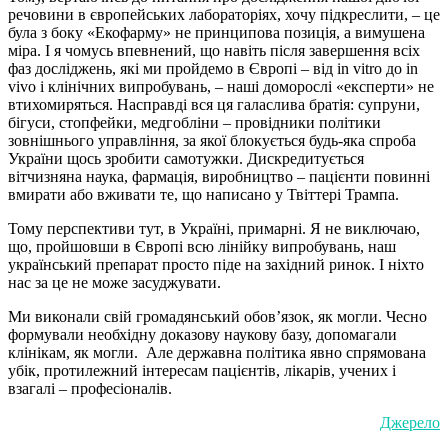
речовини в європейських лабораторіях, хочу підкреслити, – це
була з боку «Екофарму» не принципова позиція, а вимушена
міра. І я чомусь впевнений, що навіть після завершення всіх
фаз досліджень, які ми пройдемо в Європі – від in vitro до in
vivo і клінічних випробувань, – наші доморослі «експерти» не
втихомиряться. Насправді вся ця галаслива братія: супруни,
бігуси, стопфейки, медгобліни – провідники політики
зовнішнього управління, за якої блокується будь-яка спроба
України щось зробити самотужки. Дискредитується
вітчизняна наука, фармація, виробництво – пацієнти повинні
вмирати або вживати те, що написано у Твіттері Трампа.
Тому перспективи тут, в Україні, примарні. Я не виключаю,
що, пройшовши в Європі всю лінійку випробувань, наш
український препарат просто піде на західний ринок. І ніхто
нас за це не може засуджувати.
Ми виконали свій громадянський обов’язок, як могли. Чесно
формували необхідну доказову наукову базу, допомагали
клінікам, як могли. Але державна політика явно спрямована
убік, протилежний інтересам пацієнтів, лікарів, учених і
взагалі – професіоналів.
Джерело