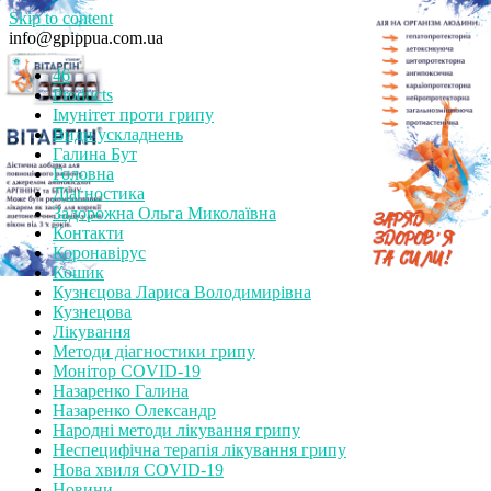
Skip to content
info@gpippua.com.ua
46
Products
Імунітет проти грипу
Види ускладнень
Галина Бут
Головна
Діагностика
Задорожна Ольга Миколаївна
Контакти
Коронавірус
Кошик
Кузнєцова Лариса Володимирівна
Кузнецова
Лікування
Методи діагностики грипу
Монітор СOVID-19
Назаренко Галина
Назаренко Олександр
Народні методи лікування грипу
Неспецифічна терапія лікування грипу
Нова хвиля COVID-19
Новини