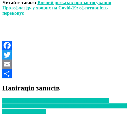
Читайте також:
Вчений розказав про застосування
Протефлазіду у хворих на Covid-19: ефективність
переконує
Facebook
Twitter
Email
Поділитися
Навігація записів
В Європі переважає циркуляція вірусу грипу типу А
Грип у вагітних: подвійна відповідальність за здоров’я матері
та майбутньої дитини