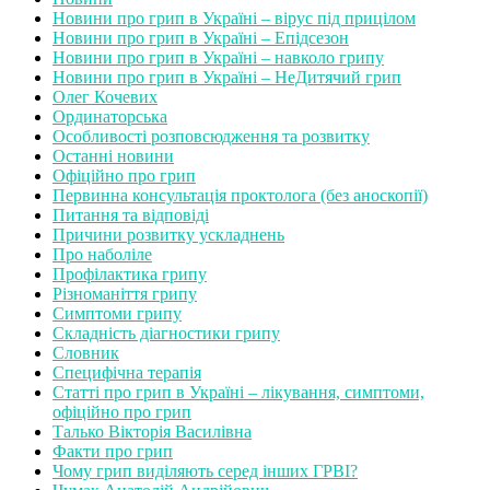
Новини про грип в Україні – вірус під прицілом
Новини про грип в Україні – Епідсезон
Новини про грип в Україні – навколо грипу
Новини про грип в Україні – НеДитячий грип
Олег Кочевих
Ординаторська
Особливості розповсюдження та розвитку
Останні новини
Офіційно про грип
Первинна консультація проктолога (без аноскопії)
Питання та відповіді
Причини розвитку ускладнень
Про наболіле
Профілактика грипу
Різноманіття грипу
Симптоми грипу
Складність діагностики грипу
Словник
Специфічна терапія
Статті про грип в Україні – лікування, симптоми,
офіційно про грип
Талько Вікторія Василівна
Факти про грип
Чому грип виділяють серед інших ГРВІ?