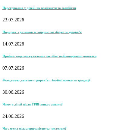
Перегрівання у дітей: як розпізнати та запобігти
23.07.2026
Подорож з дитиною за кордон: як зберегти здоров’я
14.07.2026
Прийом жарознижувальних засобів: найпоширеніші помилки
07.07.2026
Фундамент дитячого здоров’я: сімейні звички та традиції
30.06.2026
Чому в дітей після ГРВІ зникає апетит?
24.06.2026
Чи є межа між стерильністю та чистотою?