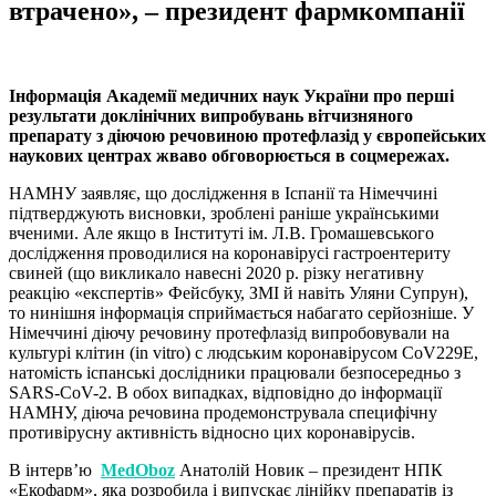
втрачено», – президент фармкомпанії
Інформація Академії медичних наук України про перші
результати доклінічних випробувань вітчизняного
препарату з діючою речовиною протефлазід у європейських
наукових центрах жваво обговорюється в соцмережах.
НАМНУ заявляє, що дослідження в Іспанії та Німеччині
підтверджують висновки, зроблені раніше українськими
вченими. Але якщо в Інституті ім. Л.В. Громашевського
дослідження проводилися на коронавірусі гастроентериту
свиней (що викликало навесні 2020 р. різку негативну
реакцію «експертів» Фейсбуку, ЗМІ й навіть Уляни Супрун),
то нинішня інформація сприймається набагато серйозніше. У
Німеччині діючу речовину протефлазід випробовували на
культурі клітин (in vitro) c людським коронавірусом CoV229E,
натомість іспанські дослідники працювали безпосередньо з
SARS-CoV-2. В обох випадках, відповідно до інформації
НАМНУ, діюча речовина продемонструвала специфічну
противірусну активність відносно цих коронавірусів.
В інтерв’ю
MedOboz
Анатолій Новик – президент НПК
«Екофарм», яка розробила і випускає лінійку препаратів із