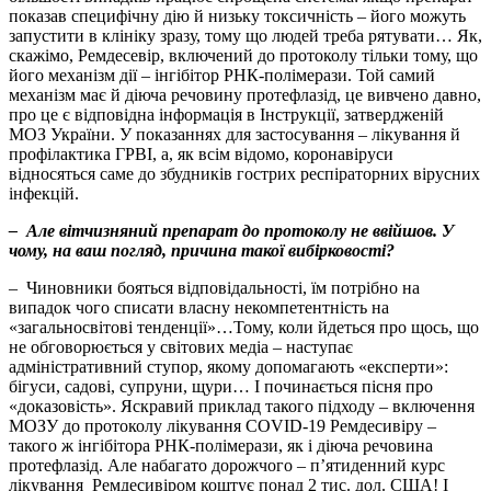
показав специфічну дію й низьку токсичність – його можуть
запустити в клініку зразу, тому що людей треба рятувати… Як,
скажімо, Ремдесевір, включений до протоколу тільки тому, що
його механізм дії – інгібітор РНК-полімерази. Той самий
механізм має й діюча речовину протефлазід, це вивчено давно,
про це є відповідна інформація в Інструкції, затвердженій
МОЗ України. У показаннях для застосування – лікування й
профілактика ГРВІ, а, як всім відомо, коронавіруси
відносяться саме до збудників гострих респіраторних вірусних
інфекцій.
– Але вітчизняний препарат до протоколу не ввійшов. У
чому, на ваш погляд, причина такої вибірковості?
– Чиновники бояться відповідальності, їм потрібно на
випадок чого списати власну некомпетентність на
«загальносвітові тенденції»…Тому, коли йдеться про щось, що
не обговорюється у світових медіа – наступає
адміністративний ступор, якому допомагають «експерти»:
бігуси, садові, супруни, щури… І починається пісня про
«доказовість». Яскравий приклад такого підходу – включення
МОЗУ до протоколу лікування COVID-19 Ремдесивіру –
такого ж інгібітора РНК-полімерази, як і діюча речовина
протефлазід. Але набагато дорожчого – п’ятиденний курс
лікування Ремдесивіром коштує понад 2 тис. дол. США! І