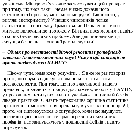
українське Мінздоров’я згодне застосовувати цей препарат,
при тому, що знов-таки – немає ніяких доказів його
ефективності при лікуванні коронавірусів! Так просто, у
вигляді експерименту? У наших чиновників логіка
фантастична: свого часу Трамп хвалив Плаквеніл – його
миттєво включили до протоколу. Він виявився марним і навіть
створив безліч великих проблем. Але для чиновників ця
ситуація безпечна – вони ж Трампа слухали!
– Однак про властивості діючої речовини протефлазід
заявляла Академія медичних наук! Чому в цій ситуації не
чують навіть думки НАМНУ?
– Нікому чути, нема кому розуміти… Я вже не раз говорив
про те, що наукова дискусія підмінена в нас галасом
псевдоекспертів. При тому, що про властивості нашого
препарату, показаних у процесі досліджень, знають у НАМНУ,
у профільних інститутах, знають учені-доклініцисти й безліч
лікарів-практиків. Є навіть переконлива офіційна статистика
практичного застосування препарату в умовах стаціонарів! І,
проте, ми зіштовхуємося із ситуацією, коли нас змушують
постійно щось пояснювати армії агресивних медійних
профанів, нас звинувачують у поширенні фейків і навіть
штрафують.