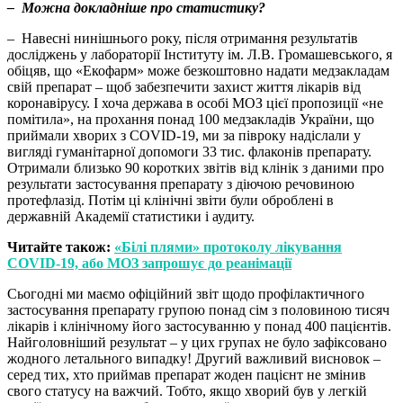
– Можна докладніше про статистику?
– Навесні нинішнього року, після отримання результатів
досліджень у лабораторії Інституту ім. Л.В. Громашевського, я
обіцяв, що «Екофарм» може безкоштовно надати медзакладам
свій препарат – щоб забезпечити захист життя лікарів від
коронавірусу. І хоча держава в особі МОЗ цієї пропозиції «не
помітила», на прохання понад 100 медзакладів України, що
приймали хворих з COVID-19, ми за півроку надіслали у
вигляді гуманітарної допомоги 33 тис. флаконів препарату.
Отримали близько 90 коротких звітів від клінік з даними про
результати застосування препарату з діючою речовиною
протефлазід. Потім ці клінічні звіти були оброблені в
державній Академії статистики і аудиту.
Читайте також:
«Білі плями» протоколу лікування
COVID-19, або МОЗ запрошує до реанімації
Сьогодні ми маємо офіційний звіт щодо профілактичного
застосування препарату групою понад сім з половиною тисяч
лікарів і клінічному його застосуванню у понад 400 пацієнтів.
Найголовніший результат – у цих групах не було зафіксовано
жодного летального випадку! Другий важливий висновок –
серед тих, хто приймав препарат жоден пацієнт не змінив
свого статусу на важчий. Тобто, якщо хворий був у легкій