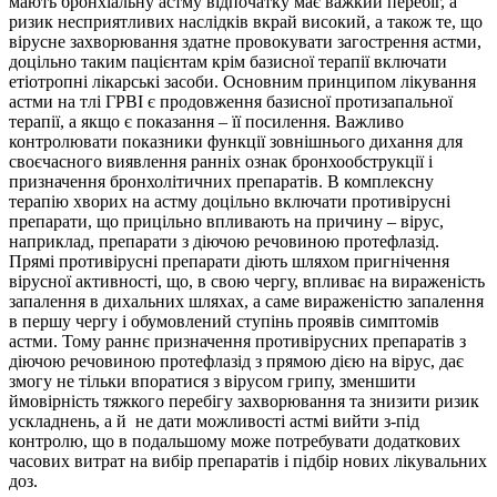
мають бронхіальну астму відпочатку має важкий перебіг, а
ризик несприятливих наслідків вкрай високий, а також те, що
вірусне захворювання здатне провокувати загострення астми,
доцільно таким пацієнтам крім базисної терапії включати
етіотропні лікарські засоби. Основним принципом лікування
астми на тлі ГРВІ є продовження базисної протизапальної
терапії, а якщо є показання – її посилення. Важливо
контролювати показники функції зовнішнього дихання для
своєчасного виявлення ранніх ознак бронхообструкції і
призначення бронхолітичних препаратів. В комплексну
терапію хворих на астму доцільно включати противірусні
препарати, що прицільно впливають на причину – вірус,
наприклад, препарати з діючою речовиною протефлазід.
Прямі противірусні препарати діють шляхом пригнічення
вірусної активності, що, в свою чергу, впливає на вираженість
запалення в дихальних шляхах, а саме вираженістю запалення
в першу чергу і обумовлений ​​ступінь проявів симптомів
астми. Тому раннє призначення противірусних препаратів з
діючою речовиною протефлазід з прямою дією на вірус, дає
змогу не тільки впоратися з вірусом грипу, зменшити
ймовірність тяжкого перебігу захворювання та знизити ризик
ускладнень, а й не дати можливості астмі вийти з-під
контролю, що в подальшому може потребувати додаткових
часових витрат на вибір препаратів і підбір нових лікувальних
доз.