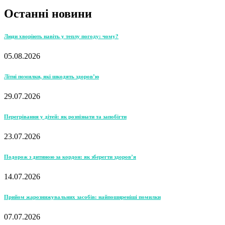
Останні новини
Люди хворіють навіть у теплу погоду: чому?
05.08.2026
Літні помилки, які шкодять здоров’ю
29.07.2026
Перегрівання у дітей: як розпізнати та запобігти
23.07.2026
Подорож з дитиною за кордон: як зберегти здоров’я
14.07.2026
Прийом жарознижувальних засобів: найпоширеніші помилки
07.07.2026