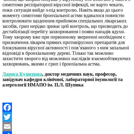
симптоми респіраторної вірусної інфекції, не варто чекати,
поки ситуація вийде з-під контролю. Навіть якщо до цього
моменту симптоми бронхіальної астми вдавалося повністю
контролювати щоденним прийомом спеціальних лікарських
засобів, грип нерідко зриває цей контроль, що призводить до
дестабілізації перебігу захворювання і появи нападів ядухи.
Тому хворому вже при первинному зверненні необхідним є
призначення лікарем прямих противірусних препаратів для
блокування вірусної активності і пов’язаного з ним запальної
відповіді в бронхіальному дереві. Тільки так можливо
захистити хворого від можливих наслідків взаємообтяжуючих
захворювань, якими є грип і бронхіальна астма.
Лариса Кузнєцова
, доктор медичних наук, професор,
завідувач кафедри клінічної, лабораторної імунології та
алергології НМАПО ім. П.Л. Шупика
Facebook
Twitter