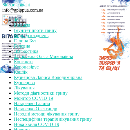
Skip to content
info@gpippua.com.ua
46
Products
Імунітет проти грипу
Види ускладнень
Галина Бут
Головна
Діагностика
Задорожна Ольга Миколаївна
Контакти
Коронавірус
Кошик
Кузнєцова Лариса Володимирівна
Кузнецова
Лікування
Методи діагностики грипу
Монітор СOVID-19
Назаренко Галина
Назаренко Олександр
Народні методи лікування грипу
Неспецифічна терапія лікування грипу
Нова хвиля COVID-19
Новини