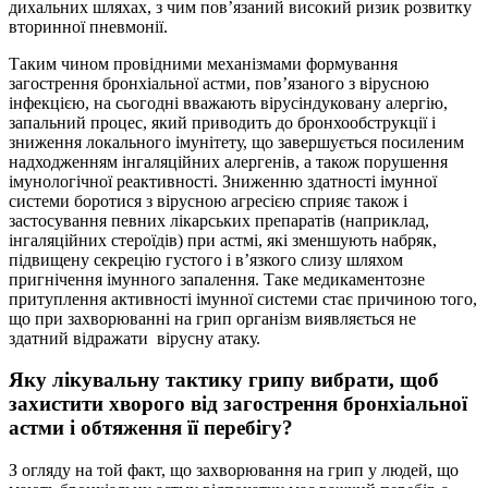
дихальних шляхах, з чим пов’язаний високий ризик розвитку
вторинної пневмонії.
Таким чином провідними механізмами формування
загострення бронхіальної астми, пов’язаного з вірусною
інфекцією, на сьогодні вважають вірусіндуковану алергію,
запальний процес, який приводить до бронхообструкції і
зниження локального імунітету, що завершується посиленим
надходженням інгаляційних алергенів, а також порушення
імунологічної реактивності. Зниженню здатності імунної
системи боротися з вірусною агресією сприяє також і
застосування певних лікарських препаратів (наприклад,
інгаляційних стероїдів) при астмі, які зменшують набряк,
підвищену секрецію густого і в’язкого слизу шляхом
пригнічення імунного запалення. Таке медикаментозне
притуплення активності імунної системи стає причиною того,
що при захворюванні на грип організм виявляється не
здатний відражати вірусну атаку.
Яку лікувальну тактику грипу вибрати, щоб
захистити хворого від загострення бронхіальної
астми і обтяження її перебігу?
З огляду на той факт, що захворювання на грип у людей, що