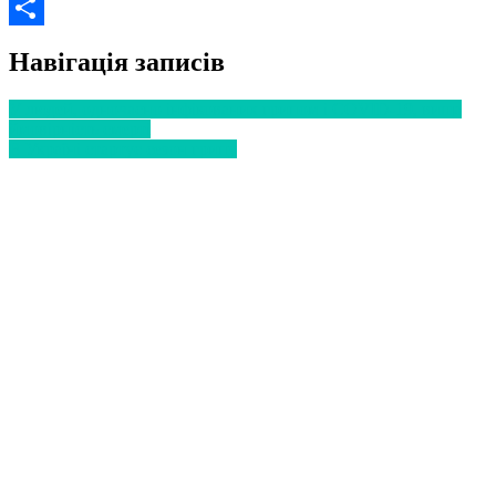
Email
Поділитися
Навігація записів
У людей, одночасно інфікованих грипом і COVID-19, вища
ймовірність смерті
В Україні стартує сезон грипу