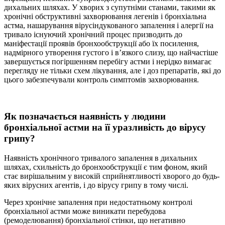
дихальних шляхах. У хворих з супутніми станами, такими як
хронічні обструктивні захворювання легенів і бронхіальна
астма, нашарування вірусіндукованого запалення і алергії на
тривало існуючий хронічний процес призводить до
маніфестації проявів бронхообструкції або їх посилення,
надмірного утворення густого і в’язкого слизу, що найчастіше
завершується погіршенням перебігу астми і нерідко вимагає
перегляду не тільки схем лікування, але і доз препаратів, які до
цього забезпечували контроль симптомів захворювання.
Як позначається наявність у людини
бронхіальної астми на її уразливість до вірусу
грипу?
Наявність хронічного тривалого запалення в дихальних
шляхах, схильність до бронхообструкції є тим фоном, який
стає вирішальним у високій сприйнятливості хворого до будь-
яких вірусних агентів, і до вірусу грипу в тому числі.
Через хронічне запалення при недостатньому контролі
бронхіальної астми може виникати перебудова
(ремоделювання) бронхіальної стінки, що негативно