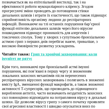
позначається як на епітеліальній вистилці, так і на
ефективності роботи мукоциліарного кліренсу. Згодом
прогресуючі зміни проводять до потовщення стінки
дихальних шляхів і втрати їх еластичності, що також підвищує
сприйнятливість організму людини до респіраторних
інфекцій. Виникаюче на тлі останніх порушення бар’єрної
функції епітелію дихальних шляхів через його вірусне
пошкодження підвищує проникність для алергенів і
токсичних сполук. Тому у хворих з супутньою бронхіальною
астмою грип з перших днів перебігає важче, триваліше, з
високою ймовірністю розвитку ускладнень.
Читайте також:
Грип та хронічні захворювання: коли
імунітет не рятує
Крім того, виникаючі при бронхіальній астмі імунні
порушення, які пов’язані в першу чергу зі зниженням
локальних захисних механізмів після перенесених
респіраторних вірусних захворювань і полягають в зниженні
вмісту IgA, зменшенні функції макрофагів, а також зниженні
активності Т-супресорів, що призводить до підвищеного
вироблення антитіл, часто визначають нездатність захисних
сил повноцінно відповідати на потрапляння вірусу в дихальні
шляхи. Це дозволяє вірусу грипу з самого початку проявляти
свої агресивні властивості і швидко опускатися вниз по