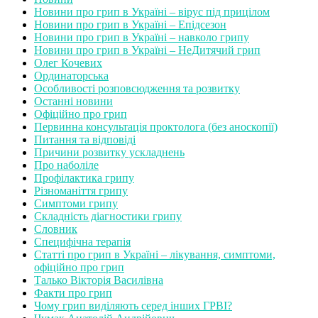
Новини про грип в Україні – вірус під прицілом
Новини про грип в Україні – Епідсезон
Новини про грип в Україні – навколо грипу
Новини про грип в Україні – НеДитячий грип
Олег Кочевих
Ординаторська
Особливості розповсюдження та розвитку
Останні новини
Офіційно про грип
Первинна консультація проктолога (без аноскопії)
Питання та відповіді
Причини розвитку ускладнень
Про наболіле
Профілактика грипу
Різноманіття грипу
Симптоми грипу
Складність діагностики грипу
Словник
Специфічна терапія
Статті про грип в Україні – лікування, симптоми,
офіційно про грип
Талько Вікторія Василівна
Факти про грип
Чому грип виділяють серед інших ГРВІ?