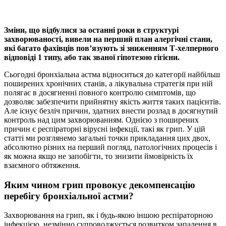
Зміни, що відбулися за останні роки в структурі
захворюваності, вивели на перший план алергічні стани,
які багато фахівців пов’язують зі зниженням Т-хелперного
відповіді 1 типу, або так званої гіпотезою гігієни.
Сьогодні бронхіальна астма відноситься до категорії найбільш
поширених хронічних станів, а лікувальна стратегія при ній
полягає в досягненні повного контролю симптомів, що
дозволяє забезпечити прийнятну якість життя таких пацієнтів.
Але існує безліч причин, здатних внести розлад в досягнутий
контроль над цим захворюванням. Однією з поширених
причин є респіраторні вірусні інфекції, такі як грип. У цій
статті ми розглянемо загальні точки прикладання цих двох,
абсолютно різних на перший погляд, патологічних процесів і
як можна якщо не запобігти, то знизити ймовірність їх
взаємного обтяження.
Яким чином грип провокує декомпенсацію
перебігу бронхіальної астми?
Захворювання на грип, як і будь-якою іншою респіраторною
інфекцією, незмінно супроводжується розвитком запалення в