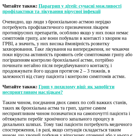
Читайте також:
Парагрип у дітей: сучасні можливості
профілактики та лікування вірусної інфекції
Очевидно, що люди з бронхіальною астмою нерідко
потребують профілактичного призначення лікарем
противірусних препаратів, особливо якщо у них поки немає
симптомів грипу, але вони побували в контакті з хворим на
ГРВІ, а значить, у них висока ймовірність розвитку
захворювання. Таке лікування на випередження, не чекаючи
поки вірусна активність проявить себе симптомами грипу або
погіршенням контролю бронхіальної астми, потрібно
починати негайно після передбачуваного контакту, і
продовжувати його щодня протягом 2 – 3 тижнів, в
залежності від стану пацієнта і контролю симптомів астми.
Читайте також:
Грип у похилому віці: як запобігти
несприятливим наслідкам?
Таким чином, поєднання двох самих по собі важких станів,
таких як бронхіальна астма та грип, здатне самим
несприятливим чином позначатися на самопочутті пацієнта і
обтяжувати перебіг хронічного запального процесу в
дихальних шляхах. Тому такі пацієнти потребують медичного
спостереження, і в разі, якщо ситуація складається таким
чином, що хворий побував у вірусному оточенні або у нього є