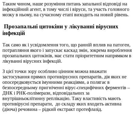
Таким чином, наше розуміння питань запальної відповіді на
інфекційний агент, в тому числі і віруси, та участь головного
мозку в ньому, на сучасному етапі виходить на новий рівень.
Прозапальні цитокіни у лікуванні вірусних
інфекцій
Так само як і усвідомлення того, що ранній вплив на патоген,
потрапляння якого і запускає каскад змін, зокрема вироблення
прозапальних цитокінів, має стати пріоритетним напрямком в
лікуванні вірусних інфекцій.
З цієї точки зору особливо цінним можна вважати
застосування прямих противірусних препаратів, дія яких не
опосередковується імунними реакціями, а полягає в
безпосередньому пригніченні вірус-специфічних ферментів –
ДНК і РНК-полімерази, відповідальних за
внутрішньоклітинну реплікацію. Таку властивість мають
противірусні препарати, до складу яких входить активна
(діюча) речовина – рідкий екстракт протефлазід.