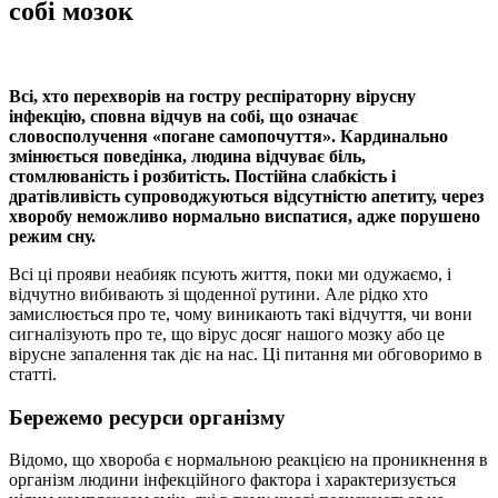
собі мозок
Всі, хто перехворів на гостру респіраторну вірусну
інфекцію, сповна відчув на собі, що означає
словосполучення «погане самопочуття». Кардинально
змінюється поведінка, людина відчуває біль,
стомлюваність і розбитість. Постійна слабкість і
дратівливість супроводжуються відсутністю апетиту, через
хворобу неможливо нормально виспатися, адже порушено
режим сну.
Всі ці прояви неабияк псують життя, поки ми одужаємо, і
відчутно вибивають зі щоденної рутини. Але рідко хто
замислюється про те, чому виникають такі відчуття, чи вони
сигналізують про те, що вірус досяг нашого мозку або це
вірусне запалення так діє на нас. Ці питання ми обговоримо в
статті.
Бережемо ресурси організму
Відомо, що хвороба є нормальною реакцією на проникнення в
організм людини інфекційного фактора і характеризується