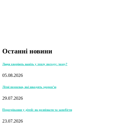
Останні новини
Люди хворіють навіть у теплу погоду: чому?
05.08.2026
Літні помилки, які шкодять здоров’ю
29.07.2026
Перегрівання у дітей: як розпізнати та запобігти
23.07.2026