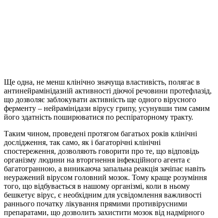
Ще одна, не менш клінічно значуща властивість, полягає в
антинейрамінідазній активності діючої речовини протефлазід,
що дозволяє заблокувати активність ще одного вірусного
ферменту – нейрамінідази вірусу грипу, усунувши тим самим
його здатність поширюватися по респіраторному тракту.
Таким чином, проведені протягом багатьох років клінічні
дослідження, так само, як і багаторічні клінічні
спостереження, дозволяють говорити про те, що відповідь
організму людини на вторгнення інфекційного агента є
багатогранною, а виникаюча запальна реакція зачіпає навіть
неуражений вірусом головний мозок. Тому краще розуміння
того, що відбувається в нашому організмі, коли в ньому
бешкетує вірус, є необхідним для усвідомлення важливості
раннього початку лікування прямими противірусними
препаратами, що дозволить захистити мозок від надмірного