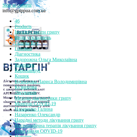
Skip to content
info@gpippua.com.ua
46
Products
Імунітет проти грипу
Види ускладнень
Галина Бут
Головна
Діагностика
Задорожна Ольга Миколаївна
Контакти
Коронавірус
Кошик
Кузнєцова Лариса Володимирівна
Кузнецова
Лікування
Методи діагностики грипу
Монітор СOVID-19
Назаренко Галина
Назаренко Олександр
Народні методи лікування грипу
Неспецифічна терапія лікування грипу
Нова хвиля COVID-19
Новини