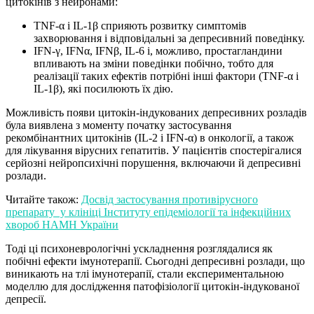
цитокінів з нейронами:
TNF-α і IL-1β сприяють розвитку симптомів
захворювання і відповідальні за депресивний поведінку.
IFN-γ, IFNα, IFNβ, IL-6 і, можливо, простагландини
впливають на зміни поведінки побічно, тобто для
реалізації таких ефектів потрібні інші фактори (TNF-α і
IL-1β), які посилюють їх дію.
Можливість появи цитокін-індукованих депресивних розладів
була виявлена ​​з моменту початку застосування
рекомбінантних цитокінів (IL-2 і IFN-α) в онкології, а також
для лікування вірусних гепатитів. У пацієнтів спостерігалися
серйозні нейропсихічні порушення, включаючи й депресивні
розлади.
Читайте також:
Досвід застосування противірусного
препарату у клініці Інституту епідеміології та інфекційних
хвороб НАМН України
Тоді ці психоневрологічні ускладнення розглядалися як
побічні ефекти імунотерапії. Сьогодні депресивні розлади, що
виникають на тлі імунотерапії, стали експериментальною
моделлю для дослідження патофізіології цитокін-індукованої
депресії.