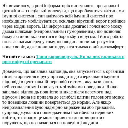
Як виявилося, в ролі інформаторів виступають прозапальні
цитокіни – спеціальні молекули, що виробляються клітинами
імунної системи і сигналізують всій імунній системі про
необхідність мобілізуватися, оскільки вірусний ворог пройшов
через вхідні ворота. Ця інформація досягає і головного мозку
двома шляхами (нейрональним і гуморальним), що дозволяє
йому активно включитися в боротьбу з вірусом. І його робота
полягає насамперед у тому, що людина починає розуміти –
вона хворіє, адже починає відчувати тимчасовий дискомфорт.
Читайте також:
Типи коронавірусів. Як на них впливають
противірусні препарати
Доведено, що запальна відповідь, яка запускається в організмі
після вторгнення вірусу призводить до дзеркальної імунної
відповіді в центральній нервовій системі, яку називають
нейрозапаленням і пов’язують зі змінами поведінки. Якщо
запальна відповідь повністю зникає після перемоги над
вірусом і вона не привела до загибелі клітин головного мозку,
то поведінка людини повертається до норми. Але якщо
нейрозапалення було надмірно вираженим або тривалим,
супроводжувалося пошкодженням і загибеллю нервових
клітин, то згодом це може привести до незворотних
порушень, що позначається на поведінці людини.