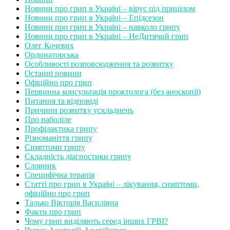
Новини про грип в Україні – вірус під прицілом
Новини про грип в Україні – Епідсезон
Новини про грип в Україні – навколо грипу
Новини про грип в Україні – НеДитячий грип
Олег Кочевих
Ординаторська
Особливості розповсюдження та розвитку
Останні новини
Офіційно про грип
Первинна консультація проктолога (без аноскопії)
Питання та відповіді
Причини розвитку ускладнень
Про наболіле
Профілактика грипу
Різноманіття грипу
Симптоми грипу
Складність діагностики грипу
Словник
Специфічна терапія
Статті про грип в Україні – лікування, симптоми,
офіційно про грип
Талько Вікторія Василівна
Факти про грип
Чому грип виділяють серед інших ГРВІ?