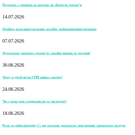
Подорож з дитиною за кордон: як зберегти здоров’я
14.07.2026
Прийом жарознижувальних засобів: найпоширеніші помилки
07.07.2026
Фундамент дитячого здоров’я: сімейні звички та традиції
30.06.2026
Чому в дітей після ГРВІ зникає апетит?
24.06.2026
Чи є межа між стерильністю та чистотою?
18.06.2026
Роль та міфи вітаміну С: що реально допомагає при перших симптомах застуди