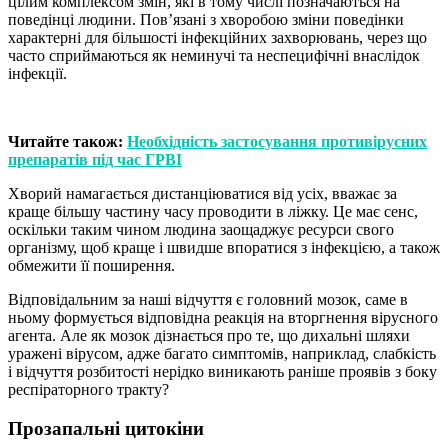
цілим комплексом змін, які в тому числі позначаються на
поведінці людини. Пов’язані з хворобою зміни поведінки
характерні для більшості інфекційних захворювань, через що
часто сприймаються як неминучі та неспецифічні внаслідок
інфекції.
Читайте також:
Необхідність застосування противірусних
препаратів під час ГРВІ
Хворий намагається дистанціюватися від усіх, вважає за
краще більшу частину часу проводити в ліжку. Це має сенс,
оскільки таким чином людина заощаджує ресурси свого
організму, щоб краще і швидше впоратися з інфекцією, а також
обмежити її поширення.
Відповідальним за наші відчуття є головний мозок, саме в
ньому формується відповідна реакція на вторгнення вірусного
агента. Але як мозок дізнається про те, що дихальні шляхи
уражені вірусом, адже багато симптомів, наприклад, слабкість
і відчуття розбитості нерідко виникають раніше проявів з боку
респіраторного тракту?
Прозапальні цитокіни