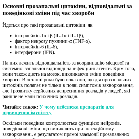
Основні прозапальні цитокіни, відповідальні за
поведінкові зміни під час хвороби
Йдеться про такі прозапальні цитокіни, як
інтерлейкін-1α і β (IL-1α і IL-1β),
фактор некрозу пухлини-α (TNF-α),
інтерлейкін-6 (IL-6),
інтерферони (IFN).
На них лежить відповідальність за координацію місцевої та
системної запальної відповіді на інфекційні агенти. Крім того,
вони також діють на мозок, викликаючи зміни поведінки
хворого. В останні роки було показано, що дія прозапальних
цитокінів полягає не тільки в появі симптомів захворювання,
але і розвитку серйозних депресивних розладів у людей, які
раніше не мали психічних розладів.
Читайте також:
У чому небезпека препаратів для
підвищення імунітету
Оскільки поведінка контролюється функцією нейронів,
поведінкові зміни, що виникають при інфекційному
захворюванні, є результатом прямої взаємодії прозапальних