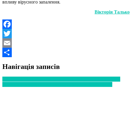
впливу вірусного запалення.
Вікторія Талько
Facebook
Twitter
Email
Поділитися
Навігація записів
У Франції тестують назальну вакцину проти SARS-CoV-2
Додаток у смартфоні допоможе позбутися арахнофобії