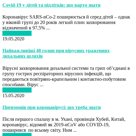
Сovid-19 у дітей та підлітків: що варто знати
Коронавірус SARS-nCo-2 поширюється й серед дітей – однак
у віковій групі до 20 років легкий плин захворювання
відзначений в 97,5% ...
Читати далі…
19.05.2020
Найважливіші 48 годин при вірусних ураженнях
дихальних шляхів
Вірусні захворювання дихальної системи та грип об’єднані в
групу гострих респіраторних вірусних інфекцій, що
передаються повітряно-крапельним і контактно-побутовим
способами. Вірус ...
Читати далі…
15.05.2020
Пневмонія при коронавірусі: що треба знати
Після першого спалаху в м. Ухані, провінція Хубей, Китай,
коронавірус, відомий як 2019-nCoV або COVID-19,
поширився по всьому світу. Ним ...
Читати далі…