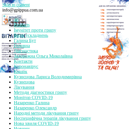
Skip to content
info@gpippua.com.ua
46
Products
Імунітет проти грипу
Види ускладнень
Галина Бут
Головна
Діагностика
Задорожна Ольга Миколаївна
Контакти
Коронавірус
Кошик
Кузнєцова Лариса Володимирівна
Кузнецова
Лікування
Методи діагностики грипу
Монітор СOVID-19
Назаренко Галина
Назаренко Олександр
Народні методи лікування грипу
Неспецифічна терапія лікування грипу
Нова хвиля COVID-19
Новини