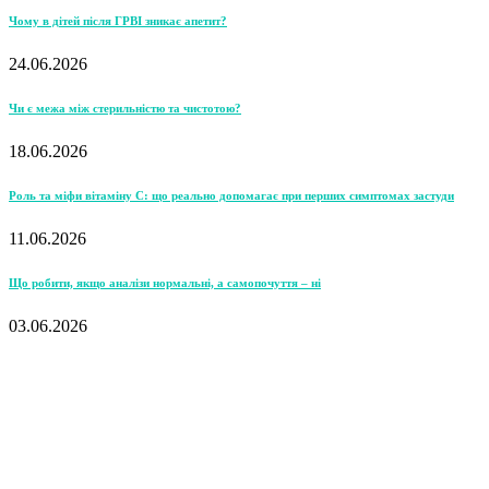
Чому в дітей після ГРВІ зникає апетит?
24.06.2026
Чи є межа між стерильністю та чистотою?
18.06.2026
Роль та міфи вітаміну С: що реально допомагає при перших симптомах застуди
11.06.2026
Що робити, якщо аналізи нормальні, а самопочуття – ні
03.06.2026