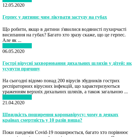
12.05.2020
Герпес у дитини: чим лікувати застуду на губах
Що робити, якщо в дитини з'явилися водянисті пухирчасті
висипання на губах? Багато хто зразу скаже, що це герпес.
Але як ...
Читати далі…
06.05.2020
Гострі вірусні захворювання дихальних шляхів у дітей: як
усунути причину
На сьогодні відомо понад 200 вірусів збудників гострих
респіраторних вірусних інфекцій, що характеризуються
ураженням верхніх дихальних шляхів, а також загальною ...
Читати далі…
21.04.2020
Швидкість поширення коронавірусу: чому в деяких
країнах смертність у 10 разів вища?
Поки пандемія Covid-19 поширюється, багато хто порівнює