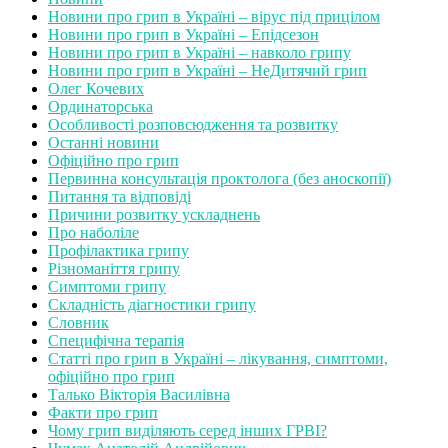
Новини про грип в Україні – вірус під прицілом
Новини про грип в Україні – Епідсезон
Новини про грип в Україні – навколо грипу
Новини про грип в Україні – НеДитячий грип
Олег Кочевих
Ординаторська
Особливості розповсюдження та розвитку
Останні новини
Офіційно про грип
Первинна консультація проктолога (без аноскопії)
Питання та відповіді
Причини розвитку ускладнень
Про наболіле
Профілактика грипу
Різноманіття грипу
Симптоми грипу
Складність діагностики грипу
Словник
Специфічна терапія
Статті про грип в Україні – лікування, симптоми,
офіційно про грип
Талько Вікторія Василівна
Факти про грип
Чому грип виділяють серед інших ГРВІ?