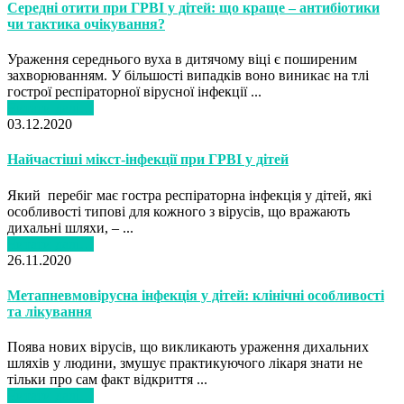
Середні отити при ГРВІ у дітей: що краще – антибіотики
чи тактика очікування?
Ураження середнього вуха в дитячому віці є поширеним
захворюванням. У більшості випадків воно виникає на тлі
гострої респіраторної вірусної інфекції ...
Читати далі…
03.12.2020
Найчастіші мікст-інфекції при ГРВІ у дітей
Який перебіг має гостра респіраторна інфекція у дітей, які
особливості типові для кожного з вірусів, що вражають
дихальні шляхи, – ...
Читати далі…
26.11.2020
Метапневмовірусна інфекція у дітей: клінічні особливості
та лікування
Поява нових вірусів, що викликають ураження дихальних
шляхів у людини, змушує практикуючого лікаря знати не
тільки про сам факт відкриття ...
Читати далі…