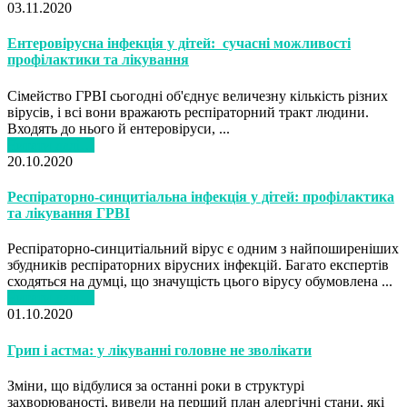
03.11.2020
Ентеровірусна інфекція у дітей: сучасні можливості
профілактики та лікування
Сімейство ГРВІ сьогодні об'єднує величезну кількість різних
вірусів, і всі вони вражають респіраторний тракт людини.
Входять до нього й ентеровіруси, ...
Читати далі…
20.10.2020
Респіраторно-синцитіальна інфекція у дітей: профілактика
та лікування ГРВІ
Респіраторно-синцитіальний вірус є одним з найпоширеніших
збудників респіраторних вірусних інфекцій. Багато експертів
сходяться на думці, що значущість цього вірусу обумовлена ...
Читати далі…
01.10.2020
Грип і астма: у лікуванні головне не зволікати
Зміни, що відбулися за останні роки в структурі
захворюваності, вивели на перший план алергічні стани, які