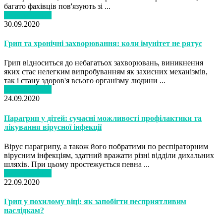
багато фахівців пов'язують зі ...
Читати далі…
30.09.2020
Грип та хронічні захворювання: коли імунітет не рятує
Грип відноситься до небагатьох захворювань, виникнення
яких стає нелегким випробуванням як захисних механізмів,
так і стану здоров'я всього організму людини ...
Читати далі…
24.09.2020
Парагрип у дітей: сучасні можливості профілактики та
лікування вірусної інфекції
Вірус парагрипу, а також його побратими по респіраторним
вірусним інфекціям, здатний вражати різні відділи дихальних
шляхів. При цьому простежується певна ...
Читати далі…
22.09.2020
Грип у похилому віці: як запобігти несприятливим
наслідкам?