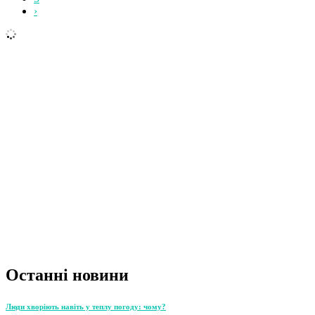
›
Останні новини
Люди хворіють навіть у теплу погоду: чому?