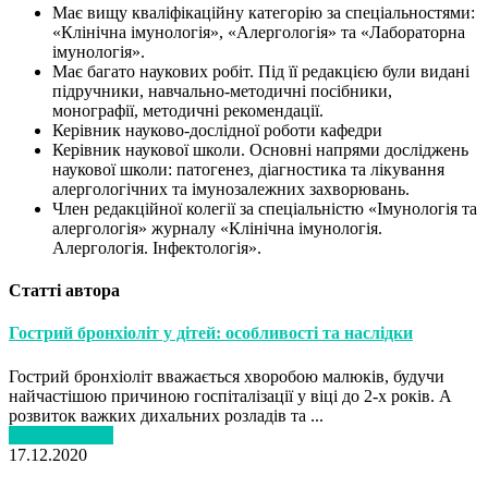
Має вищу кваліфікаційну категорію за спеціальностями:
«Клінічна імунологія», «Алергологія» та «Лабораторна
імунологія».
Має багато наукових робіт. Під її редакцією були видані
підручники, навчально-методичні посібники,
монографії, методичні рекомендації.
Керівник науково-дослідної роботи кафедри
Керівник наукової школи. Основні напрями досліджень
наукової школи: патогенез, діагностика та лікування
алергологічних та імунозалежних захворювань.
Член редакційної колегії за спеціальністю «Імунологія та
алергологія» журналу «Клінічна імунологія.
Алергологія. Інфектологія».
Статті автора
Гострий бронхіоліт у дітей: особливості та наслідки
Гострий бронхіоліт вважається хворобою малюків, будучи
найчастішою причиною госпіталізації у віці до 2-х років. А
розвиток важких дихальних розладів та ...
Читати далі…
17.12.2020