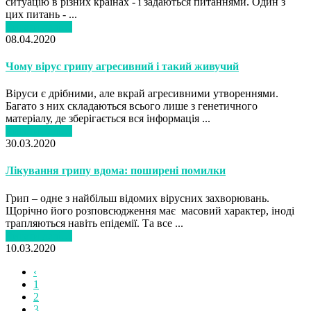
ситуацію в різних країнах - і задаються питаннями. Один з
цих питань - ...
Читати далі…
08.04.2020
Чому вірус грипу агресивний і такий живучий
Віруси є дрібними, але вкрай агресивними утвореннями.
Багато з них складаються всього лише з генетичного
матеріалу, де зберігається вся інформація ...
Читати далі…
30.03.2020
Лікування грипу вдома: поширені помилки
Грип – одне з найбільш відомих вірусних захворювань.
Щорічно його розповсюдження має масовий характер, іноді
трапляються навіть епідемії. Та все ...
Читати далі…
10.03.2020
‹
1
2
3