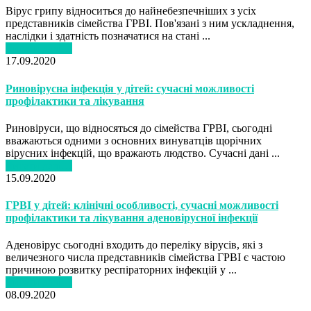
Вірус грипу відноситься до найнебезпечніших з усіх
представників сімейства ГРВІ. Пов'язані з ним ускладнення,
наслідки і здатність позначатися на стані ...
Читати далі…
17.09.2020
Риновірусна інфекція у дітей: сучасні можливості
профілактики та лікування
Риновіруси, що відносяться до сімейства ГРВІ, сьогодні
вважаються одними з основних винуватців щорічних
вірусних інфекцій, що вражають людство. Сучасні дані ...
Читати далі…
15.09.2020
ГРВІ у дітей: клінічні особливості, сучасні можливості
профілактики та лікування аденовірусної інфекції
Аденовірус сьогодні входить до переліку вірусів, які з
величезного числа представників сімейства ГРВІ є частою
причиною розвитку респіраторних інфекцій у ...
Читати далі…
08.09.2020